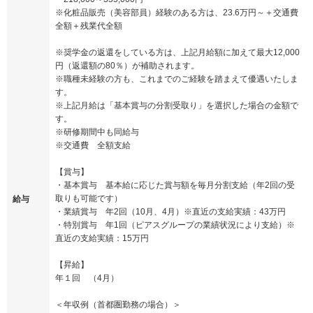
※化粧品販売（美容部員）経験のある方は、23.6万円～＋交通費
全額＋残業代全額
※奨学金の返還をしている方は、上記月給額に加えて最大12,000
円（返還額の80％）が補助されます。
※職種未経験の方も、これまでのご経験を踏まえて優遇いたしま
す。
※上記月給は「基本賞与の分割受取り」を選択した場合の金額で
す。
※研修期間中も同給与
※交通費 全額支給
【賞与】
・基本賞与 基本給に応じた賞与額を毎月分割支給（年2回の受
取りも可能です）
給与
・業績賞与 年2回（10月、4月）※直近の支給実績：43万円
・特別賞与 年1回（ピアスグループの業績状況により支給）※
直近の支給実績：15万円
【昇給】
年１回 （4月）
＜年収例（首都圏勤務の場合）＞