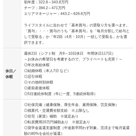
初年度：322.8～343.8万円
チーフ：394.2～471万円
エリアマネージャー：443.2～626.6万円
ライフスタイルに合わせて「基本賞与」の受取り方を選べます。
「賞与」・・・賞与のうち「基本賞与」を「毎月分割して給与と
して受取る」か「年2回（4月・10月）一括して受取る」かを選
択できます。
週休2日（シフト制 月9～10日休日 年間休日117日）
～お休みの希望日を考慮するので、プライベートも充実！～
◎年次有給休暇
◎結婚休暇（本人7日 など）
休日／
◎忌引休暇
休暇
◎その他特別休暇
◎産前産後休暇
◎5日連続休制度（年に一度、5連続休取得）
◎社保完備（健康保険、厚生年金、雇用保険、労災保険）
◎残業代・交通費全額支給 ※上限なし
◎住宅（家賃）補助 ※規定あり
◎転居費用20万円補助あり ※規定あり
◎奨学金返還支援制度（中途新卒問わず対象。完済まで毎月返還
額の80%を会社が返還）