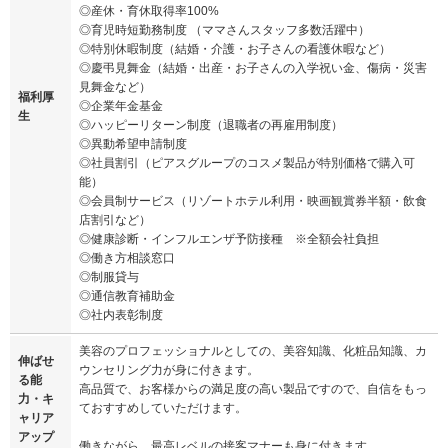
◎産休・育休取得率100%
◎育児時短勤務制度 （ママさんスタッフ多数活躍中）
◎特別休暇制度（結婚・介護・お子さんの看護休暇など）
◎慶弔見舞金（結婚・出産・お子さんの入学祝い金、傷病・災害
見舞金など）
福利厚
◎企業年金基金
生
◎ハッピーリターン制度（退職者の再雇用制度）
◎異動希望申請制度
◎社員割引（ピアスグループのコスメ製品が特別価格で購入可
能）
◎会員制サービス（リゾートホテル利用・映画観賞券半額・飲食
店割引など）
◎健康診断・インフルエンザ予防接種 ※全額会社負担
◎働き方相談窓口
◎制服貸与
◎通信教育補助金
◎社内表彰制度
美容のプロフェッショナルとしての、美容知識、化粧品知識、カ
伸ばせ
ウンセリング力が身に付きます。
る能
高品質で、お客様からの満足度の高い製品ですので、自信をもっ
力・キ
ておすすめしていただけます。
ャリア
アップ
働きながら、最高レベルの接客マナーも身に付きます。