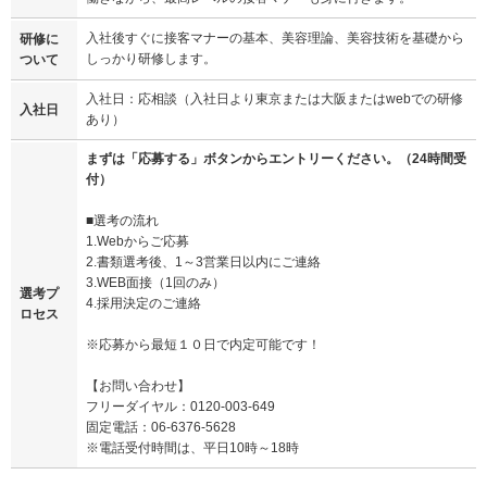
入社後すぐに接客マナーの基本、美容理論、美容技術を基礎から
研修に
しっかり研修します。
ついて
入社日：応相談（入社日より東京または大阪またはwebでの研修
入社日
あり）
まずは「応募する」ボタンからエントリーください。（24時間受
付）
■選考の流れ
1.Webからご応募
2.書類選考後、1～3営業日以内にご連絡
3.WEB面接（1回のみ）
選考プ
4.採用決定のご連絡
ロセス
※応募から最短１０日で内定可能です！
【お問い合わせ】
フリーダイヤル：0120-003-649
固定電話：06-6376-5628
※電話受付時間は、平日10時～18時