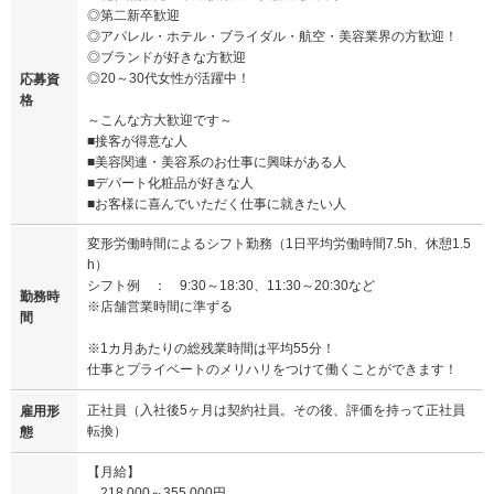
◎第二新卒歓迎
◎アパレル・ホテル・ブライダル・航空・美容業界の方歓迎！
◎ブランドが好きな方歓迎
◎20～30代女性が活躍中！
応募資
格
～こんな方大歓迎です～
■接客が得意な人
■美容関連・美容系のお仕事に興味がある人
■デパート化粧品が好きな人
■お客様に喜んでいただく仕事に就きたい人
変形労働時間によるシフト勤務（1日平均労働時間7.5h、休憩1.5
h）
シフト例 ： 9:30～18:30、11:30～20:30など
勤務時
※店舗営業時間に準ずる
間
※1カ月あたりの総残業時間は平均55分！
仕事とプライベートのメリハリをつけて働くことができます！
正社員（入社後5ヶ月は契約社員。その後、評価を持って正社員
雇用形
転換）
態
【月給】
218,000～355,000円