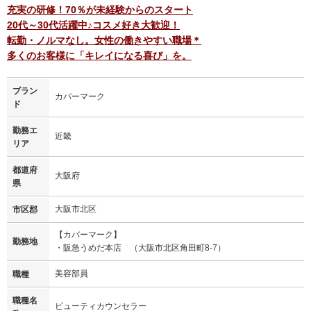
充実の研修！70％が未経験からのスタート
20代～30代活躍中♪コスメ好き大歓迎！
転勤・ノルマなし。女性の働きやすい職場＊
多くのお客様に「キレイになる喜び」を。
ブラン
カバーマーク
ド
勤務エ
近畿
リア
都道府
大阪府
県
大阪市北区
市区郡
【カバーマーク】
勤務地
・阪急うめだ本店 （大阪市北区角田町8-7）
美容部員
職種
職種名
ビューティカウンセラー