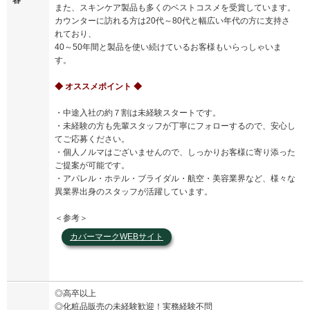
また、スキンケア製品も多くのベストコスメを受賞しています。
カウンターに訪れる方は20代～80代と幅広い年代の方に支持さ
れており、
40～50年間と製品を使い続けているお客様もいらっしゃいま
す。
◆ オススメポイント ◆
・中途入社の約７割は未経験スタートです。
・未経験の方も先輩スタッフが丁寧にフォローするので、安心し
てご応募ください。
・個人ノルマはございませんので、しっかりお客様に寄り添った
ご提案が可能です。
・アパレル・ホテル・ブライダル・航空・美容業界など、様々な
異業界出身のスタッフが活躍しています。
＜参考＞
カバーマークWEBサイト
◎高卒以上
◎化粧品販売の未経験歓迎！実務経験不問