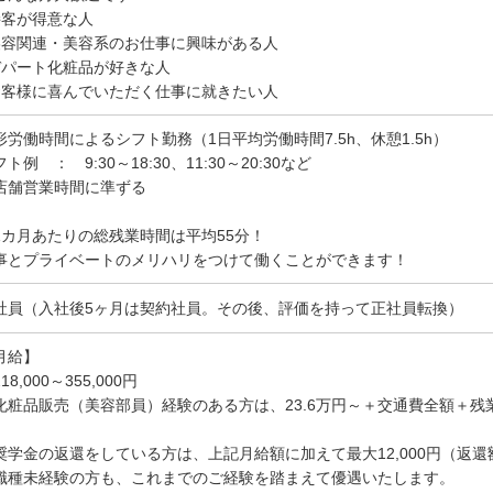
接客が得意な人
美容関連・美容系のお仕事に興味がある人
デパート化粧品が好きな人
お客様に喜んでいただく仕事に就きたい人
形労働時間によるシフト勤務（1日平均労働時間7.5h、休憩1.5h）
ト例 ： 9:30～18:30、11:30～20:30など
店舗営業時間に準ずる
1カ月あたりの総残業時間は平均55分！
事とプライベートのメリハリをつけて働くことができます！
社員（入社後5ヶ月は契約社員。その後、評価を持って正社員転換）
月給】
8,000～355,000円
化粧品販売（美容部員）経験のある方は、23.6万円～＋交通費全額＋残
奨学金の返還をしている方は、上記月給額に加えて最大12,000円（返還
職種未経験の方も、これまでのご経験を踏まえて優遇いたします。