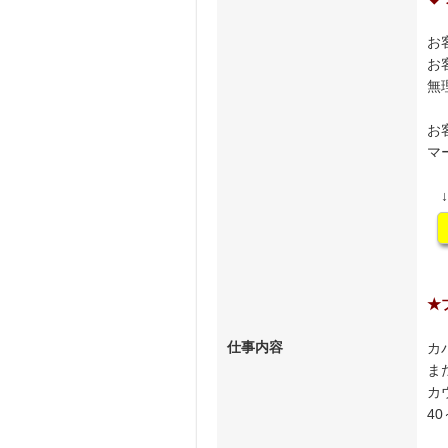
お
お
無
お
マ
↓
★
仕事内容
カ
ま
カ
4