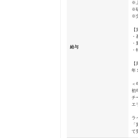
※
※
※
【
・
・
給与
・
【
年
＜
初年
チ
エ
ラ
「
て