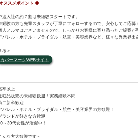
 オススメポイント ◆
中途入社の約７割は未経験スタートです。
未経験の方も先輩スタッフが丁寧にフォローするので、安心してご応募
個人ノルマはございませんので、しっかりお客様に寄り添ったご提案が
アパレル・ホテル・ブライダル・航空・美容業界など、様々な異業界出
参考＞
カバーマークWEBサイト
高卒以上
化粧品販売の未経験歓迎！実務経験不問
第二新卒歓迎
アパレル・ホテル・ブライダル・航空・美容業界の方歓迎！
ブランドが好きな方歓迎
20～30代女性が活躍中！
こんな方大歓迎です～