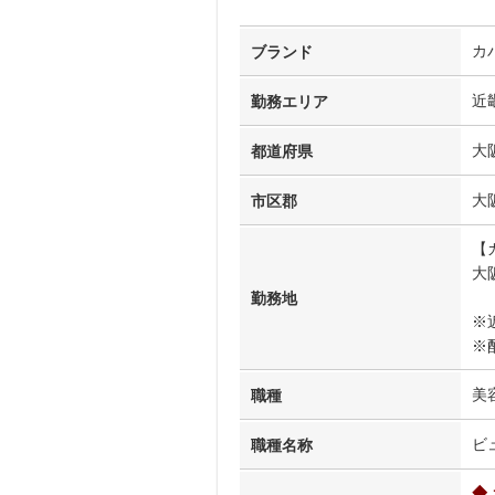
カ
ブランド
近
勤務エリア
大
都道府県
大
市区郡
【
大
勤務地
※
※
美
職種
ビ
職種名称
◆