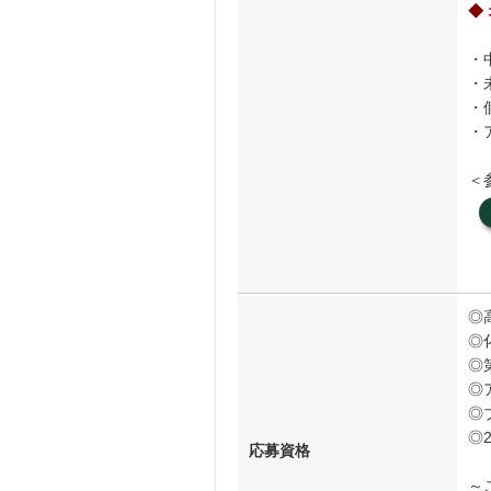
◆
・
・
・
・
＜
◎
◎
◎
◎
◎
◎
応募資格
～