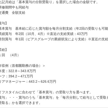
上記月給は「基本賞与の分割受取り」を選択した場合の金額です。
研修期間中も同給与
交通費 全額支給
賞与】
基本賞与 基本給に応じた賞与額を毎月分割支給（年2回の受取りも可
業績賞与 年2回（10月、4月）※直近の支給実績：43万円
特別賞与 年1回（ピアスグループの業績状況により支給）※直近の支給
昇給】
１回 （4月）
年収例（首都圏勤務の場合）＞
度：322.8～343.8万円
ーフ：394.2～471万円
リアマネージャー：443.2～626.6万円
イフスタイルに合わせて「基本賞与」の受取り方を選べます。
賞与」・・・賞与のうち「基本賞与」を「毎月分割して給与として受取る
受取る」かを選択できます。