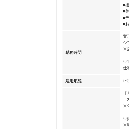
■
■
■
■
変
シフ
※
勤務時間
※
仕
正
雇用形態
【
21
※
※
※