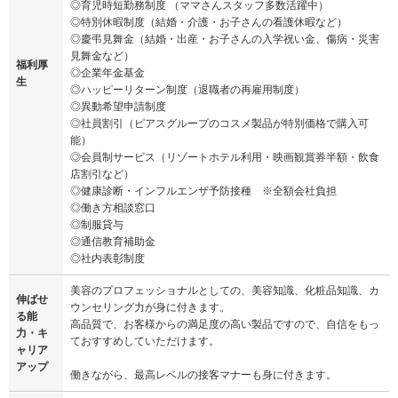
◎育児時短勤務制度 （ママさんスタッフ多数活躍中）
◎特別休暇制度（結婚・介護・お子さんの看護休暇など）
◎慶弔見舞金（結婚・出産・お子さんの入学祝い金、傷病・災害
見舞金など）
福利厚
◎企業年金基金
生
◎ハッピーリターン制度（退職者の再雇用制度）
◎異動希望申請制度
◎社員割引（ピアスグループのコスメ製品が特別価格で購入可
能）
◎会員制サービス（リゾートホテル利用・映画観賞券半額・飲食
店割引など）
◎健康診断・インフルエンザ予防接種 ※全額会社負担
◎働き方相談窓口
◎制服貸与
◎通信教育補助金
◎社内表彰制度
美容のプロフェッショナルとしての、美容知識、化粧品知識、カ
伸ばせ
ウンセリング力が身に付きます。
る能
高品質で、お客様からの満足度の高い製品ですので、自信をもっ
力・キ
ておすすめしていただけます。
ャリア
アップ
働きながら、最高レベルの接客マナーも身に付きます。