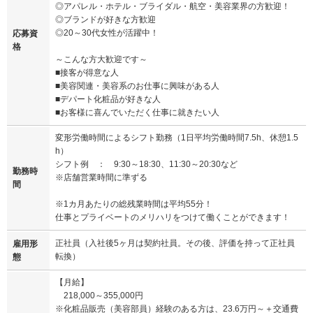
◎アパレル・ホテル・ブライダル・航空・美容業界の方歓迎！
◎ブランドが好きな方歓迎
◎20～30代女性が活躍中！
応募資
格
～こんな方大歓迎です～
■接客が得意な人
■美容関連・美容系のお仕事に興味がある人
■デパート化粧品が好きな人
■お客様に喜んでいただく仕事に就きたい人
変形労働時間によるシフト勤務（1日平均労働時間7.5h、休憩1.5
h）
シフト例 ： 9:30～18:30、11:30～20:30など
勤務時
※店舗営業時間に準ずる
間
※1カ月あたりの総残業時間は平均55分！
仕事とプライベートのメリハリをつけて働くことができます！
正社員（入社後5ヶ月は契約社員。その後、評価を持って正社員
雇用形
転換）
態
【月給】
218,000～355,000円
※化粧品販売（美容部員）経験のある方は、23.6万円～＋交通費