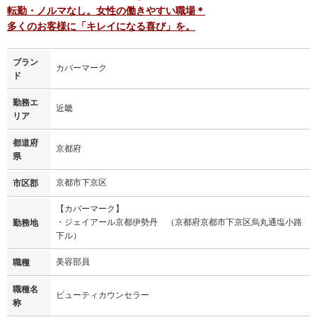
転勤・ノルマなし。女性の働きやすい職場＊
多くのお客様に「キレイになる喜び」を。
ブラン
カバーマーク
ド
勤務エ
近畿
リア
都道府
京都府
県
京都市下京区
市区郡
【カバーマーク】
・ジェイアール京都伊勢丹 （京都府京都市下京区烏丸通塩小路
勤務地
下ル）
美容部員
職種
職種名
ビューティカウンセラー
称