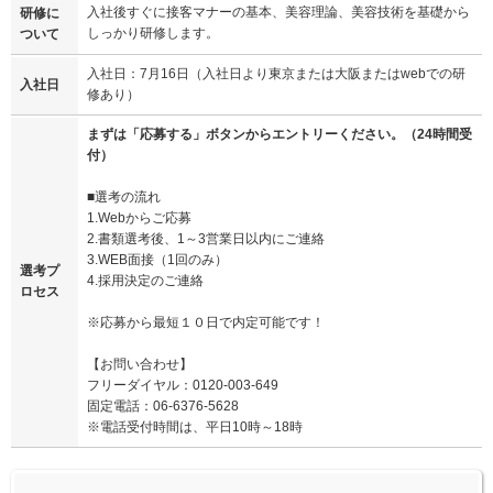
入社後すぐに接客マナーの基本、美容理論、美容技術を基礎から
研修に
しっかり研修します。
ついて
入社日：7月16日（入社日より東京または大阪またはwebでの研
入社日
修あり）
まずは「応募する」ボタンからエントリーください。（24時間受
付）
■選考の流れ
1.Webからご応募
2.書類選考後、1～3営業日以内にご連絡
3.WEB面接（1回のみ）
選考プ
4.採用決定のご連絡
ロセス
※応募から最短１０日で内定可能です！
【お問い合わせ】
フリーダイヤル：0120-003-649
固定電話：06-6376-5628
※電話受付時間は、平日10時～18時