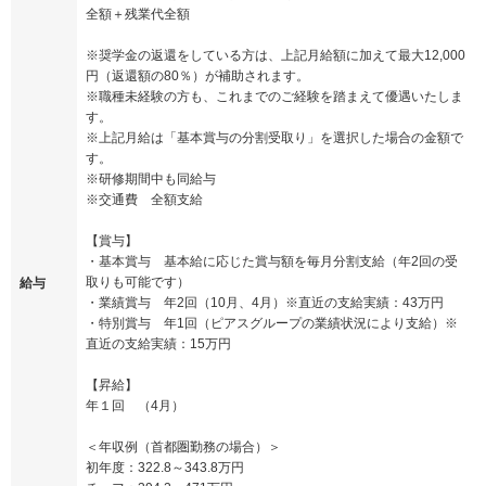
全額＋残業代全額
※奨学金の返還をしている方は、上記月給額に加えて最大12,000
円（返還額の80％）が補助されます。
※職種未経験の方も、これまでのご経験を踏まえて優遇いたしま
す。
※上記月給は「基本賞与の分割受取り」を選択した場合の金額で
す。
※研修期間中も同給与
※交通費 全額支給
【賞与】
・基本賞与 基本給に応じた賞与額を毎月分割支給（年2回の受
取りも可能です）
給与
・業績賞与 年2回（10月、4月）※直近の支給実績：43万円
・特別賞与 年1回（ピアスグループの業績状況により支給）※
直近の支給実績：15万円
【昇給】
年１回 （4月）
＜年収例（首都圏勤務の場合）＞
初年度：322.8～343.8万円