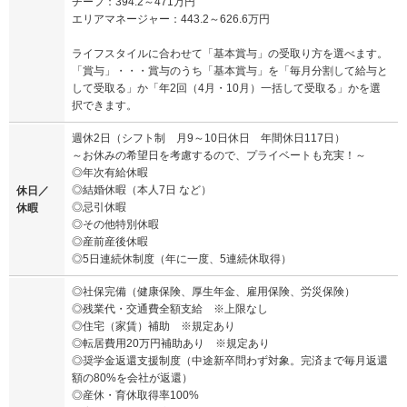
チーフ：394.2～471万円
エリアマネージャー：443.2～626.6万円
ライフスタイルに合わせて「基本賞与」の受取り方を選べます。
「賞与」・・・賞与のうち「基本賞与」を「毎月分割して給与と
して受取る」か「年2回（4月・10月）一括して受取る」かを選
択できます。
週休2日（シフト制 月9～10日休日 年間休日117日）
～お休みの希望日を考慮するので、プライベートも充実！～
◎年次有給休暇
◎結婚休暇（本人7日 など）
休日／
◎忌引休暇
休暇
◎その他特別休暇
◎産前産後休暇
◎5日連続休制度（年に一度、5連続休取得）
◎社保完備（健康保険、厚生年金、雇用保険、労災保険）
◎残業代・交通費全額支給 ※上限なし
◎住宅（家賃）補助 ※規定あり
◎転居費用20万円補助あり ※規定あり
◎奨学金返還支援制度（中途新卒問わず対象。完済まで毎月返還
額の80%を会社が返還）
◎産休・育休取得率100%