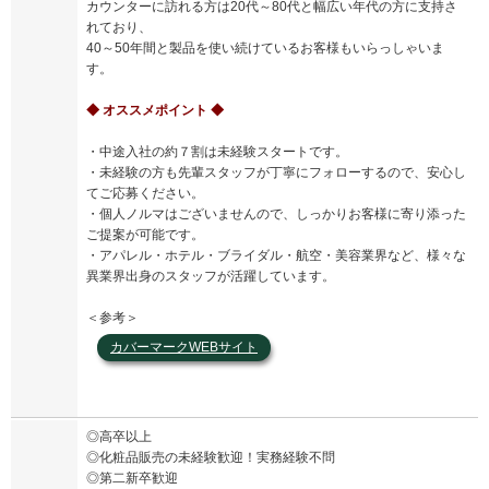
カウンターに訪れる方は20代～80代と幅広い年代の方に支持さ
れており、
40～50年間と製品を使い続けているお客様もいらっしゃいま
す。
◆ オススメポイント ◆
・中途入社の約７割は未経験スタートです。
・未経験の方も先輩スタッフが丁寧にフォローするので、安心し
てご応募ください。
・個人ノルマはございませんので、しっかりお客様に寄り添った
ご提案が可能です。
・アパレル・ホテル・ブライダル・航空・美容業界など、様々な
異業界出身のスタッフが活躍しています。
＜参考＞
カバーマークWEBサイト
◎高卒以上
◎化粧品販売の未経験歓迎！実務経験不問
◎第二新卒歓迎