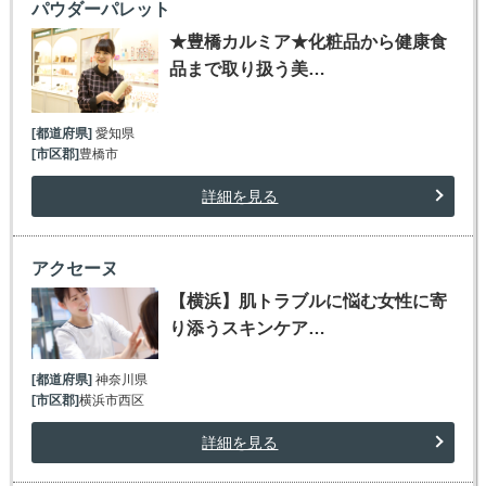
パウダーパレット
★豊橋カルミア★化粧品から健康食
品まで取り扱う美…
[都道府県]
愛知県
[市区郡]
豊橋市
詳細を見る
アクセーヌ
【横浜】肌トラブルに悩む女性に寄
り添うスキンケア…
[都道府県]
神奈川県
[市区郡]
横浜市西区
詳細を見る