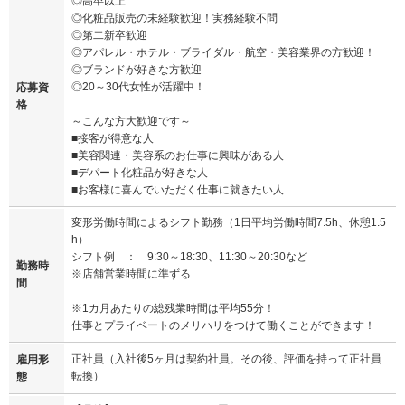
◎高卒以上
◎化粧品販売の未経験歓迎！実務経験不問
◎第二新卒歓迎
◎アパレル・ホテル・ブライダル・航空・美容業界の方歓迎！
◎ブランドが好きな方歓迎
◎20～30代女性が活躍中！
応募資
格
～こんな方大歓迎です～
■接客が得意な人
■美容関連・美容系のお仕事に興味がある人
■デパート化粧品が好きな人
■お客様に喜んでいただく仕事に就きたい人
変形労働時間によるシフト勤務（1日平均労働時間7.5h、休憩1.5
h）
シフト例 ： 9:30～18:30、11:30～20:30など
勤務時
※店舗営業時間に準ずる
間
※1カ月あたりの総残業時間は平均55分！
仕事とプライベートのメリハリをつけて働くことができます！
正社員（入社後5ヶ月は契約社員。その後、評価を持って正社員
雇用形
転換）
態