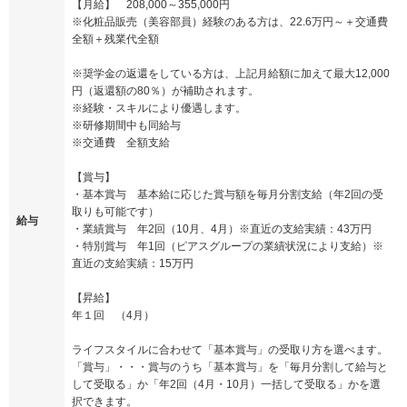
【月給】 208,000～355,000円
※化粧品販売（美容部員）経験のある方は、22.6万円～＋交通費
全額＋残業代全額
※奨学金の返還をしている方は、上記月給額に加えて最大12,000
円（返還額の80％）が補助されます。
※経験・スキルにより優遇します。
※研修期間中も同給与
※交通費 全額支給
【賞与】
・基本賞与 基本給に応じた賞与額を毎月分割支給（年2回の受
取りも可能です）
給与
・業績賞与 年2回（10月、4月）※直近の支給実績：43万円
・特別賞与 年1回（ピアスグループの業績状況により支給）※
直近の支給実績：15万円
【昇給】
年１回 （4月）
ライフスタイルに合わせて「基本賞与」の受取り方を選べます。
「賞与」・・・賞与のうち「基本賞与」を「毎月分割して給与と
して受取る」か「年2回（4月・10月）一括して受取る」かを選
択できます。