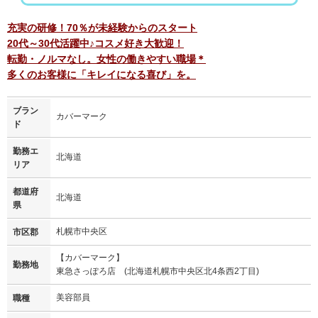
充実の研修！70％が未経験からのスタート
20代～30代活躍中♪コスメ好き大歓迎！
転勤・ノルマなし。女性の働きやすい職場＊
多くのお客様に「キレイになる喜び」を。
ブラン
カバーマーク
ド
勤務エ
北海道
リア
都道府
北海道
県
札幌市中央区
市区郡
【カバーマーク】
勤務地
東急さっぽろ店 (北海道札幌市中央区北4条西2丁目)
美容部員
職種