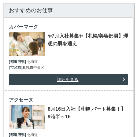
おすすめのお仕事
カバーマーク
✨7月入社募集✨【札幌/美容部員】理
想の肌を適え…
[都道府県]
北海道
[市区郡]
札幌市中央区
詳細を見る
アクセーヌ
8月16日入社【札幌 パート募集！】
9時半～16…
[都道府県]
北海道