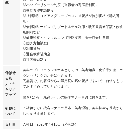
生
◎ハッピーリターン制度（退職者の再雇用制度）
◎異動希望申請制度
◎社員割引（ピアスグループのコスメ製品が特別価格で購入可
能）
◎会員制サービス（リゾートホテル利用・映画観賞券半額・飲食
店割引など）
◎健康診断・インフルエンザ予防接種 ※全額会社負担
◎働き方相談窓口
◎制服貸与
◎通信教育補助金
◎社内表彰制度
美容のプロフェッショナルとしての、美容知識、化粧品知識、カ
伸ばせ
ウンセリング力が身に付きます。
る能
高品質で、お客様からの満足度の高い製品ですので、自信をもっ
力・キ
ておすすめしていただけます。
ャリア
アップ
働きながら、最高レベルの接客マナーも身に付きます。
入社後すぐに接客マナーの基本、美容理論、美容技術を基礎から
研修に
しっかり研修します。
ついて
入社日：2026年7月16日（応相談）
入社日