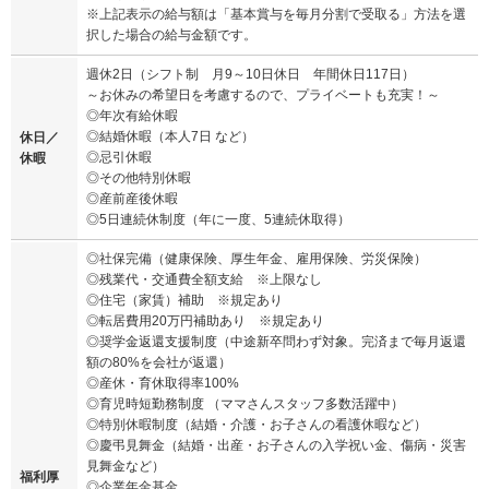
※上記表示の給与額は「基本賞与を毎月分割で受取る」方法を選
択した場合の給与金額です。
週休2日（シフト制 月9～10日休日 年間休日117日）
～お休みの希望日を考慮するので、プライベートも充実！～
◎年次有給休暇
◎結婚休暇（本人7日 など）
休日／
◎忌引休暇
休暇
◎その他特別休暇
◎産前産後休暇
◎5日連続休制度（年に一度、5連続休取得）
◎社保完備（健康保険、厚生年金、雇用保険、労災保険）
◎残業代・交通費全額支給 ※上限なし
◎住宅（家賃）補助 ※規定あり
◎転居費用20万円補助あり ※規定あり
◎奨学金返還支援制度（中途新卒問わず対象。完済まで毎月返還
額の80%を会社が返還）
◎産休・育休取得率100%
◎育児時短勤務制度 （ママさんスタッフ多数活躍中）
◎特別休暇制度（結婚・介護・お子さんの看護休暇など）
◎慶弔見舞金（結婚・出産・お子さんの入学祝い金、傷病・災害
見舞金など）
福利厚
◎企業年金基金