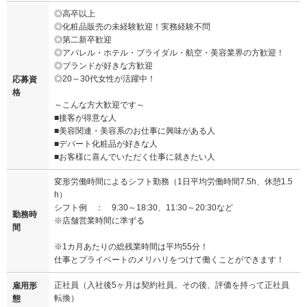
◎高卒以上
◎化粧品販売の未経験歓迎！実務経験不問
◎第二新卒歓迎
◎アパレル・ホテル・ブライダル・航空・美容業界の方歓迎！
◎ブランドが好きな方歓迎
◎20～30代女性が活躍中！
応募資
格
～こんな方大歓迎です～
■接客が得意な人
■美容関連・美容系のお仕事に興味がある人
■デパート化粧品が好きな人
■お客様に喜んでいただく仕事に就きたい人
変形労働時間によるシフト勤務（1日平均労働時間7.5h、休憩1.5
h）
シフト例 ： 9:30～18:30、11:30～20:30など
勤務時
※店舗営業時間に準ずる
間
※1カ月あたりの総残業時間は平均55分！
仕事とプライベートのメリハリをつけて働くことができます！
正社員（入社後5ヶ月は契約社員。その後、評価を持って正社員
雇用形
転換）
態