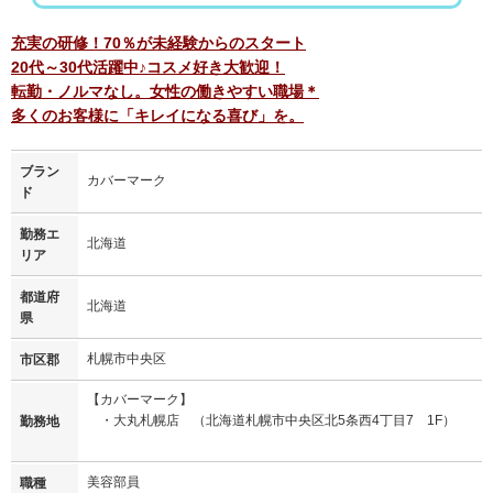
充実の研修！70％が未経験からのスタート
20代～30代活躍中♪コスメ好き大歓迎！
転勤・ノルマなし。女性の働きやすい職場＊
多くのお客様に「キレイになる喜び」を。
ブラン
カバーマーク
ド
勤務エ
北海道
リア
都道府
北海道
県
札幌市中央区
市区郡
【カバーマーク】
・大丸札幌店 （北海道札幌市中央区北5条西4丁目7 1F）
勤務地
美容部員
職種