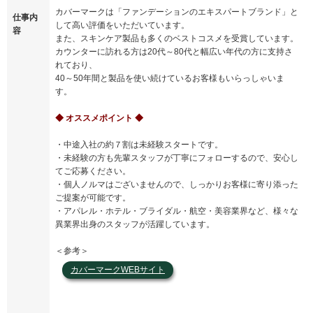
カバーマークは「ファンデーションのエキスパートブランド」と
仕事内
して高い評価をいただいています。
容
また、スキンケア製品も多くのベストコスメを受賞しています。
カウンターに訪れる方は20代～80代と幅広い年代の方に支持さ
れており、
40～50年間と製品を使い続けているお客様もいらっしゃいま
す。
◆ オススメポイント ◆
・中途入社の約７割は未経験スタートです。
・未経験の方も先輩スタッフが丁寧にフォローするので、安心し
てご応募ください。
・個人ノルマはございませんので、しっかりお客様に寄り添った
ご提案が可能です。
・アパレル・ホテル・ブライダル・航空・美容業界など、様々な
異業界出身のスタッフが活躍しています。
＜参考＞
カバーマークWEBサイト