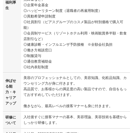
福利厚
◎企業年金基金
生
◎ハッピーリターン制度（退職者の再雇用制度）
◎異動希望申請制度
◎社員割引（ピアスグループのコスメ製品が特別価格で購入可
能）
◎会員制サービス（リゾートホテル利用・映画観賞券半額・飲食
店割引など）
◎健康診断・インフルエンザ予防接種 ※全額会社負担
◎働き方相談窓口
◎制服貸与
◎通信教育補助金
◎社内表彰制度
美容のプロフェッショナルとしての、美容知識、化粧品知識、カ
伸ばせ
ウンセリング力が身に付きます。
る能
高品質で、お客様からの満足度の高い製品ですので、自信をもっ
力・キ
ておすすめしていただけます。
ャリア
アップ
働きながら、最高レベルの接客マナーも身に付きます。
入社後すぐに接客マナーの基本、美容理論、美容技術を基礎から
研修に
しっかり研修します。
ついて