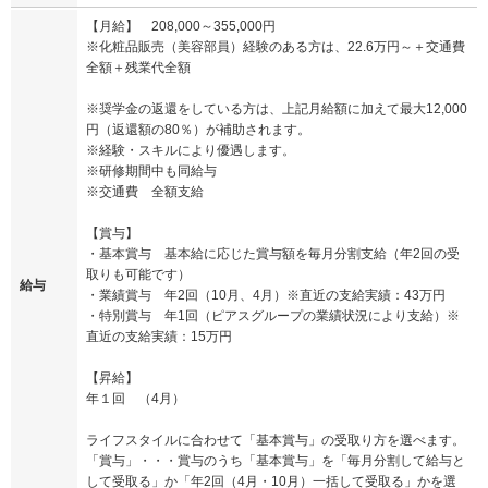
【月給】 208,000～355,000円
※化粧品販売（美容部員）経験のある方は、22.6万円～＋交通費
全額＋残業代全額
※奨学金の返還をしている方は、上記月給額に加えて最大12,000
円（返還額の80％）が補助されます。
※経験・スキルにより優遇します。
※研修期間中も同給与
※交通費 全額支給
【賞与】
・基本賞与 基本給に応じた賞与額を毎月分割支給（年2回の受
取りも可能です）
給与
・業績賞与 年2回（10月、4月）※直近の支給実績：43万円
・特別賞与 年1回（ピアスグループの業績状況により支給）※
直近の支給実績：15万円
【昇給】
年１回 （4月）
ライフスタイルに合わせて「基本賞与」の受取り方を選べます。
「賞与」・・・賞与のうち「基本賞与」を「毎月分割して給与と
して受取る」か「年2回（4月・10月）一括して受取る」かを選