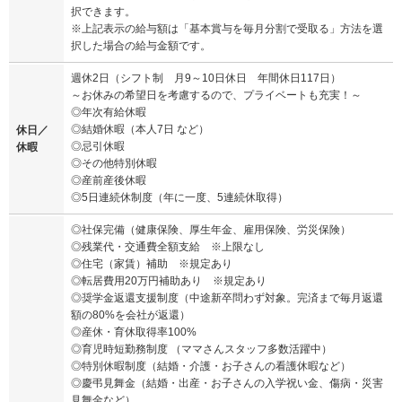
択できます。
※上記表示の給与額は「基本賞与を毎月分割で受取る」方法を選
択した場合の給与金額です。
週休2日（シフト制 月9～10日休日 年間休日117日）
～お休みの希望日を考慮するので、プライベートも充実！～
◎年次有給休暇
◎結婚休暇（本人7日 など）
休日／
◎忌引休暇
休暇
◎その他特別休暇
◎産前産後休暇
◎5日連続休制度（年に一度、5連続休取得）
◎社保完備（健康保険、厚生年金、雇用保険、労災保険）
◎残業代・交通費全額支給 ※上限なし
◎住宅（家賃）補助 ※規定あり
◎転居費用20万円補助あり ※規定あり
◎奨学金返還支援制度（中途新卒問わず対象。完済まで毎月返還
額の80%を会社が返還）
◎産休・育休取得率100%
◎育児時短勤務制度 （ママさんスタッフ多数活躍中）
◎特別休暇制度（結婚・介護・お子さんの看護休暇など）
◎慶弔見舞金（結婚・出産・お子さんの入学祝い金、傷病・災害
見舞金など）