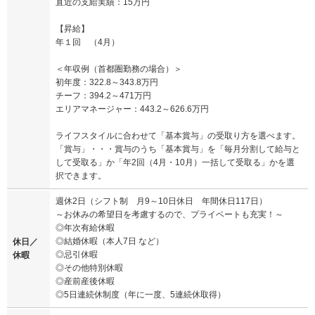
直近の支給実績：15万円
【昇給】
年１回 （4月）
＜年収例（首都圏勤務の場合）＞
初年度：322.8～343.8万円
チーフ：394.2～471万円
エリアマネージャー：443.2～626.6万円
ライフスタイルに合わせて「基本賞与」の受取り方を選べます。
「賞与」・・・賞与のうち「基本賞与」を「毎月分割して給与と
して受取る」か「年2回（4月・10月）一括して受取る」かを選
択できます。
週休2日（シフト制 月9～10日休日 年間休日117日）
～お休みの希望日を考慮するので、プライベートも充実！～
◎年次有給休暇
◎結婚休暇（本人7日 など）
休日／
◎忌引休暇
休暇
◎その他特別休暇
◎産前産後休暇
◎5日連続休制度（年に一度、5連続休取得）