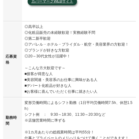
カバーマークWEBサイト
◎高卒以上
◎化粧品販売の未経験歓迎！実務経験不問
◎第二新卒歓迎
◎アパレル・ホテル・ブライダル・航空・美容業界の方歓迎！
◎ブランドが好きな方歓迎
◎20～30代女性が活躍中！
応募資
格
～こんな方大歓迎です～
■接客が得意な人
■美容関連・美容系のお仕事に興味がある人
■デパート化粧品が好きな人
■お客様に喜んでいただく仕事に就きたい人
変形労働時間によるシフト勤務（1日平均労働時間7.5h、休憩1.5
h）
シフト例 ： 9:30～18:30、11:30～20:30など
勤務時
※店舗営業時間に準ずる
間
※1カ月あたりの総残業時間は平均55分！
仕事とプライベートのメリハリをつけて働くことができます！