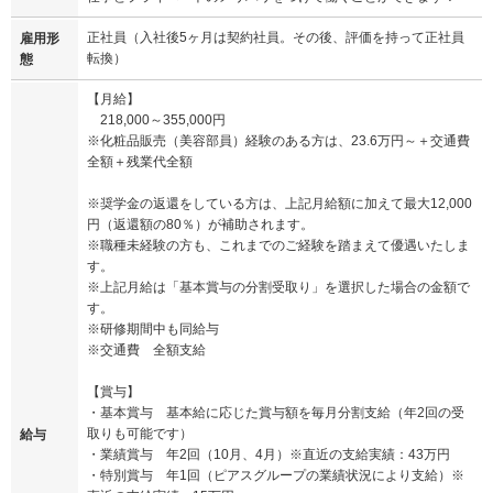
正社員（入社後5ヶ月は契約社員。その後、評価を持って正社員
雇用形
転換）
態
【月給】
218,000～355,000円
※化粧品販売（美容部員）経験のある方は、23.6万円～＋交通費
全額＋残業代全額
※奨学金の返還をしている方は、上記月給額に加えて最大12,000
円（返還額の80％）が補助されます。
※職種未経験の方も、これまでのご経験を踏まえて優遇いたしま
す。
※上記月給は「基本賞与の分割受取り」を選択した場合の金額で
す。
※研修期間中も同給与
※交通費 全額支給
【賞与】
・基本賞与 基本給に応じた賞与額を毎月分割支給（年2回の受
取りも可能です）
給与
・業績賞与 年2回（10月、4月）※直近の支給実績：43万円
・特別賞与 年1回（ピアスグループの業績状況により支給）※