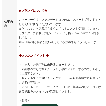
★ブランドについて★
カバーマークは「ファンデーションのエキスパートブランド」と
仕事内
して高い評価をいただいています。
容
また、スキンケア製品も多くのベストコスメを受賞しています。
カウンターに訪れる方は20代～80代と幅広い年代の方に支持さ
れており、
40～50年間と製品を使い続けているお客様もいらっしゃいま
す。
◆ オススメポイント ◆
・中途入社の約７割は未経験スタートです。
・未経験の方も先輩スタッフが丁寧にフォローするので、安心し
てご応募ください。
・個人ノルマはございませんので、しっかりお客様に寄り添った
ご提案が可能です。
・アパレル・ホテル・ブライダル・航空・美容業界など、様々な
異業界出身のスタッフが活躍しています。
＜参考＞