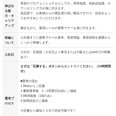
美容のプロフェッショナルとしての、美容知識、化粧品知識、カ
伸ばせ
ウンセリング力が身に付きます。
る能
高品質で、お客様からの満足度の高い製品ですので、自信をもっ
力・キ
ておすすめしていただけます。
ャリア
アップ
働きながら、最高レベルの接客マナーも身に付きます。
入社後すぐに接客マナーの基本、美容理論、美容技術を基礎から
研修に
しっかり研修します。
ついて
入社日：応相談（入社日より東京または大阪またはwebでの研修
入社日
あり）
まずは「応募する」ボタンからエントリーください。（24時間受
付）
■選考の流れ
1.Webからご応募
2.書類選考後、1～3営業日以内にご連絡
3.WEB面接（1回のみ）
選考プ
4.採用決定のご連絡
ロセス
※応募から最短１０日で内定可能です！