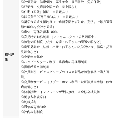
◎社保完備（健康保険、厚生年金、雇用保険、労災保険）
◎残業代・交通費全額支給 ※上限なし
◎住宅（家賃）補助 ※規定あり
◎転居費用20万円補助あり ※規定あり
◎奨学金返還支援制度（中途新卒問わず対象。完済まで毎月返還
額の80%を会社が返還）
◎産休・育休取得率100%
◎育児時短勤務制度 （ママさんスタッフ多数活躍中）
◎特別休暇制度（結婚・介護・お子さんの看護休暇など）
◎慶弔見舞金（結婚・出産・お子さんの入学祝い金、傷病・災害
見舞金など）
福利厚
◎企業年金基金
生
◎ハッピーリターン制度（退職者の再雇用制度）
◎異動希望申請制度
◎社員割引（ピアスグループのコスメ製品が特別価格で購入可
能）
◎会員制サービス（リゾートホテル利用・映画観賞券半額・飲食
店割引など）
◎健康診断・インフルエンザ予防接種 ※全額会社負担
◎働き方相談窓口
◎制服貸与
◎通信教育補助金
◎社内表彰制度