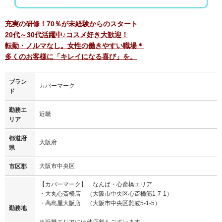
充実の研修！70％が未経験からのスタート
20代～30代活躍中♪コスメ好き大歓迎！
転勤・ノルマなし。女性の働きやすい職場＊
多くのお客様に「キレイになる喜び」を。
ブラン
カバーマーク
ド
勤務エ
近畿
リア
都道府
大阪府
県
大阪市中央区
市区郡
【カバーマーク】 なんば・心斎橋エリア
・大丸心斎橋店 （大阪市中央区心斎橋筋1-7-1）
・高島屋大阪店 （大阪市中央区難波5-1-5）
勤務地