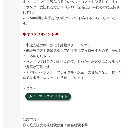
また、スキンケア製品も多くのベストコスメを受賞しています。
カウンターに訪れる方は20代～80代と幅広い年代の方に支持さ
れており、
40～50年間と製品を使い続けているお客様もいらっしゃいま
す。
◆ オススメポイント ◆
・中途入社の約７割は未経験スタートです。
・未経験の方も先輩スタッフが丁寧にフォローするので、安心し
てご応募ください。
・個人ノルマはございませんので、しっかりお客様に寄り添った
ご提案が可能です。
・アパレル・ホテル・ブライダル・航空・美容業界など、様々な
異業界出身のスタッフが活躍しています。
＜参考＞
カバーマークWEBサイト
◎高卒以上
◎化粧品販売の未経験歓迎！実務経験不問