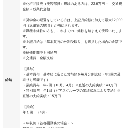
※化粧品販売（美容部員）経験のある方は、23.6万円～＋交通費
全額＋残業代全額
※奨学金の返還をしている方は、上記月給額に加えて最大12,000
円（返還額の80％）が補助されます。
※職種未経験の方も、これまでのご経験を踏まえて優遇いたしま
す。
※上記月給は「基本賞与の分割受取り」を選択した場合の金額で
す。
※研修期間中も同給与
※交通費 全額支給
【賞与】
・基本賞与 基本給に応じた賞与額を毎月分割支給（年2回の受
取りも可能です）
給与
・業績賞与 年2回（10月、4月）※直近の支給実績：43万円
・特別賞与 年1回（ピアスグループの業績状況により支給）※
直近の支給実績：15万円
【昇給】
年１回 （4月）
＜年収例（首都圏勤務の場合）＞