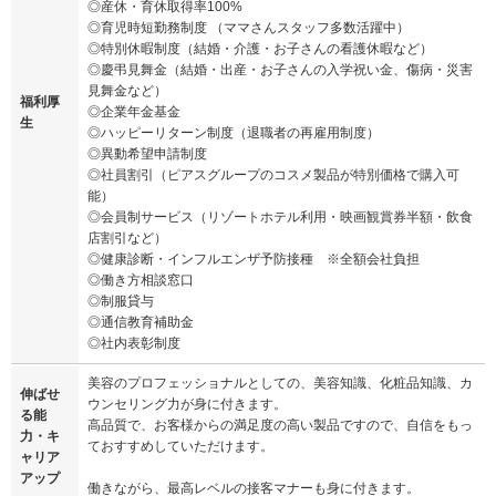
◎産休・育休取得率100%
◎育児時短勤務制度 （ママさんスタッフ多数活躍中）
◎特別休暇制度（結婚・介護・お子さんの看護休暇など）
◎慶弔見舞金（結婚・出産・お子さんの入学祝い金、傷病・災害
見舞金など）
福利厚
◎企業年金基金
生
◎ハッピーリターン制度（退職者の再雇用制度）
◎異動希望申請制度
◎社員割引（ピアスグループのコスメ製品が特別価格で購入可
能）
◎会員制サービス（リゾートホテル利用・映画観賞券半額・飲食
店割引など）
◎健康診断・インフルエンザ予防接種 ※全額会社負担
◎働き方相談窓口
◎制服貸与
◎通信教育補助金
◎社内表彰制度
美容のプロフェッショナルとしての、美容知識、化粧品知識、カ
伸ばせ
ウンセリング力が身に付きます。
る能
高品質で、お客様からの満足度の高い製品ですので、自信をもっ
力・キ
ておすすめしていただけます。
ャリア
アップ
働きながら、最高レベルの接客マナーも身に付きます。