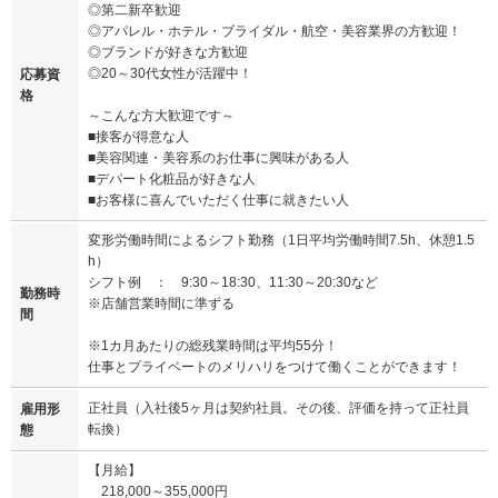
◎第二新卒歓迎
◎アパレル・ホテル・ブライダル・航空・美容業界の方歓迎！
◎ブランドが好きな方歓迎
◎20～30代女性が活躍中！
応募資
格
～こんな方大歓迎です～
■接客が得意な人
■美容関連・美容系のお仕事に興味がある人
■デパート化粧品が好きな人
■お客様に喜んでいただく仕事に就きたい人
変形労働時間によるシフト勤務（1日平均労働時間7.5h、休憩1.5
h）
シフト例 ： 9:30～18:30、11:30～20:30など
勤務時
※店舗営業時間に準ずる
間
※1カ月あたりの総残業時間は平均55分！
仕事とプライベートのメリハリをつけて働くことができます！
正社員（入社後5ヶ月は契約社員。その後、評価を持って正社員
雇用形
転換）
態
【月給】
218,000～355,000円