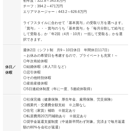
初年度：322.8～343.8万円
チーフ：394.2～471万円
エリアマネージャー：443.2～626.6万円
ライフスタイルに合わせて「基本賞与」の受取り方を選べます。
「賞与」・・・賞与のうち「基本賞与」を「毎月分割して給与と
して受取る」か「年2回（4月・10月）一括して受取る」かを選
択できます。
週休2日（シフト制 月9～10日休日 年間休日117日）
～お休みの希望日を考慮するので、プライベートも充実！～
◎年次有給休暇
◎結婚休暇（本人7日 など）
休日／
◎忌引休暇
休暇
◎その他特別休暇
◎産前産後休暇
◎5日連続休制度（年に一度、5連続休取得）
◎社保完備（健康保険、厚生年金、雇用保険、労災保険）
◎残業代・交通費全額支給 ※上限なし
◎住宅（家賃）補助 ※規定あり
◎転居費用20万円補助あり ※規定あり
◎奨学金返還支援制度（中途新卒問わず対象。完済まで毎月返還
額の80%を会社が返還）