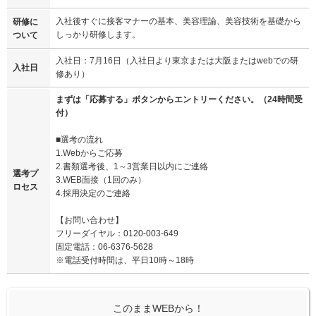
入社後すぐに接客マナーの基本、美容理論、美容技術を基礎から
研修に
しっかり研修します。
ついて
入社日：7月16日（入社日より東京または大阪またはwebでの研
入社日
修あり）
まずは「応募する」ボタンからエントリーください。（24時間受
付）
■選考の流れ
1.Webからご応募
2.書類選考後、1～3営業日以内にご連絡
選考プ
3.WEB面接（1回のみ）
ロセス
4.採用決定のご連絡
【お問い合わせ】
フリーダイヤル：0120-003-649
固定電話：06-6376-5628
※電話受付時間は、平日10時～18時
このままWEBから！