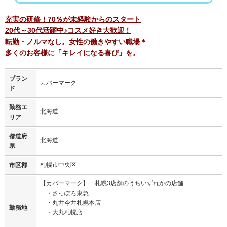
充実の研修！70％が未経験からのスタート
20代～30代活躍中♪コスメ好き大歓迎！
転勤・ノルマなし。女性の働きやすい職場＊
多くのお客様に「キレイになる喜び」を。
ブラン
カバーマーク
ド
勤務エ
北海道
リア
都道府
北海道
県
札幌市中央区
市区郡
【カバーマーク】 札幌3店舗のうちいずれかの店舗
・さっぽろ東急
・丸井今井札幌本店
勤務地
・大丸札幌店