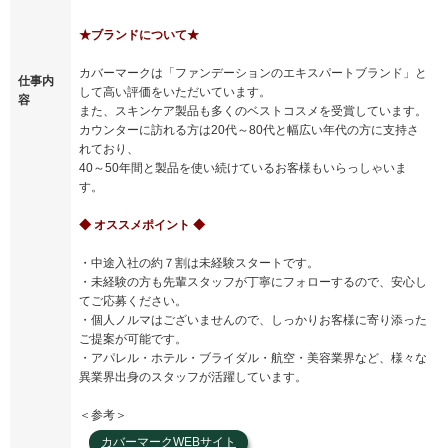
★ブランドについて★
カバーマークは「ファンデーションのエキスパートブランド」と
仕事内
して高い評価をいただいています。
容
また、スキンケア製品も多くのベストコスメを受賞しています。
カウンターに訪れる方は20代～80代と幅広い年代の方に支持さ
れており、
40～50年間と製品を使い続けているお客様もいらっしゃいま
す。
◆ オススメポイント ◆
・中途入社の約７割は未経験スタートです。
・未経験の方も先輩スタッフが丁寧にフォローするので、安心し
てご応募ください。
・個人ノルマはございませんので、しっかりお客様に寄り添った
ご提案が可能です。
・アパレル・ホテル・ブライダル・航空・美容業界など、様々な
異業界出身のスタッフが活躍しています。
＜参考＞
カバーマークWEBサイト