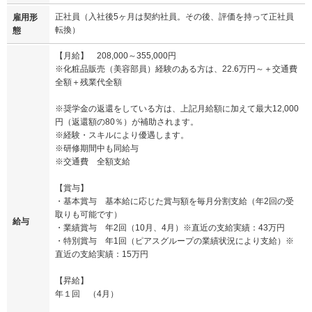
正社員（入社後5ヶ月は契約社員。その後、評価を持って正社員
雇用形
転換）
態
【月給】 208,000～355,000円
※化粧品販売（美容部員）経験のある方は、22.6万円～＋交通費
全額＋残業代全額
※奨学金の返還をしている方は、上記月給額に加えて最大12,000
円（返還額の80％）が補助されます。
※経験・スキルにより優遇します。
※研修期間中も同給与
※交通費 全額支給
【賞与】
・基本賞与 基本給に応じた賞与額を毎月分割支給（年2回の受
取りも可能です）
給与
・業績賞与 年2回（10月、4月）※直近の支給実績：43万円
・特別賞与 年1回（ピアスグループの業績状況により支給）※
直近の支給実績：15万円
【昇給】
年１回 （4月）