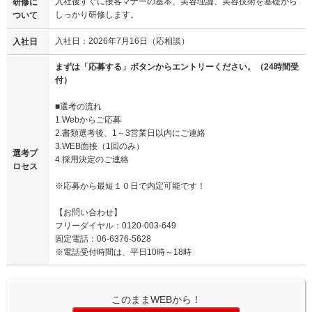
入社後すぐに接客マナーの基本、美容理論、美容技術を基礎から
研修に
しっかり研修します。
ついて
入社日：2026年7月16日（応相談）
入社日
まずは「応募する」ボタンからエントリーください。（24時間受
付）
■選考の流れ
1.Webからご応募
2.書類選考後、1～3営業日以内にご連絡
3.WEB面接（1回のみ）
選考プ
4.採用決定のご連絡
ロセス
※応募から最短１０日で内定可能です！
【お問い合わせ】
フリーダイヤル：0120-003-649
固定電話：06-6376-5628
※電話受付時間は、平日10時～18時
このままWEBから！