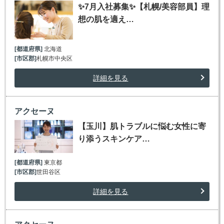
✨7月入社募集✨【札幌/美容部員】理
想の肌を適え…
[都道府県]
北海道
[市区郡]
札幌市中央区
詳細を見る
アクセーヌ
【玉川】肌トラブルに悩む女性に寄
り添うスキンケア…
[都道府県]
東京都
[市区郡]
世田谷区
詳細を見る