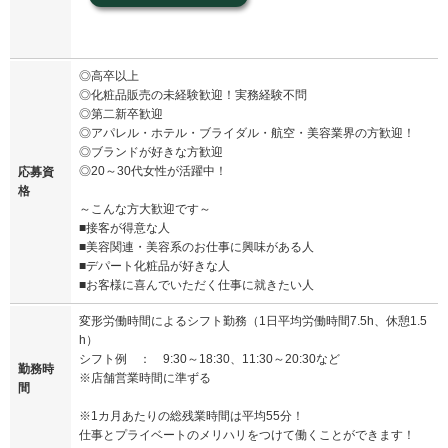
◎高卒以上
◎化粧品販売の未経験歓迎！実務経験不問
◎第二新卒歓迎
◎アパレル・ホテル・ブライダル・航空・美容業界の方歓迎！
◎ブランドが好きな方歓迎
◎20～30代女性が活躍中！
応募資
格
～こんな方大歓迎です～
■接客が得意な人
■美容関連・美容系のお仕事に興味がある人
■デパート化粧品が好きな人
■お客様に喜んでいただく仕事に就きたい人
変形労働時間によるシフト勤務（1日平均労働時間7.5h、休憩1.5
h）
シフト例 ： 9:30～18:30、11:30～20:30など
勤務時
※店舗営業時間に準ずる
間
※1カ月あたりの総残業時間は平均55分！
仕事とプライベートのメリハリをつけて働くことができます！