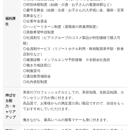
◎特別休暇制度（結婚・介護・お子さんの看護休暇など）
◎慶弔見舞金（結婚・出産・お子さんの入学祝い金、傷病・災害
見舞金など）
福利厚
◎企業年金基金
生
◎ハッピーリターン制度（退職者の再雇用制度）
◎異動希望申請制度
◎社員割引（ピアスグループのコスメ製品が特別価格で購入可
能）
◎会員制サービス（リゾートホテル利用・映画観賞券半額・飲食
店割引など）
◎健康診断・インフルエンザ予防接種 ※全額会社負担
◎働き方相談窓口
◎制服貸与
◎通信教育補助金
◎社内表彰制度
美容のプロフェッショナルとしての、美容知識、化粧品知識、カ
伸ばせ
ウンセリング力が身に付きます。
る能
高品質で、お客様からの満足度の高い製品ですので、自信をもっ
力・キ
ておすすめしていただけます。
ャリア
アップ
働きながら、最高レベルの接客マナーも身に付きます。