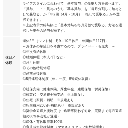
ライフスタイルに合わせて「基本賞与」の受取り方を選べます。
「賞与」・・・賞与のうち「基本賞与」を「毎月分割して給与と
して受取る」か「年2回（4月・10月）一括して受取る」かを選
択できます。
※上記表示の給与額は「基本賞与を毎月分割で受取る」方法を選
択した場合の給与金額です。
週休2日（シフト制 月9～10日休日 年間休日117日）
～お休みの希望日を考慮するので、プライベートも充実！～
◎年次有給休暇
◎結婚休暇（本人7日 など）
休日／
◎忌引休暇
休暇
◎その他特別休暇
◎産前産後休暇
◎5日連続休制度（年に一度、5連続休取得）
◎社保完備（健康保険、厚生年金、雇用保険、労災保険）
◎残業代・交通費全額支給 ※上限なし
◎住宅（家賃）補助 ※規定あり
◎転居費用20万円補助あり ※規定あり
◎奨学金返還支援制度（中途新卒問わず対象。完済まで毎月返還
額の80%を会社が返還）
◎産休・育休取得率100%
◎育児時短勤務制度 （ママさんスタッフ多数活躍中）