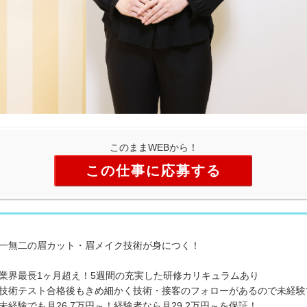
このままWEBから！
この仕事に応募する
一無二の眉カット・眉メイク技術が身につく！
業界最長1ヶ月超え！5週間の充実した研修カリキュラムあり
技術テスト合格後もきめ細かく技術・接客のフォローがあるので未経験
未経験でも月26.7万円～！経験者なら月29.2万円～を保証！