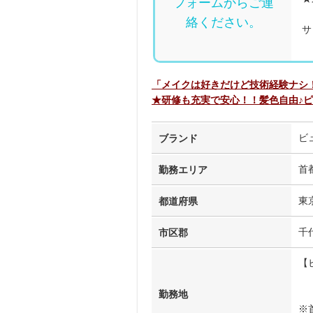
フォームからご連
絡ください。
サ
「メイクは好きだけど技術経験ナシ
★研修も充実で安心！！髪色自由♪ピ
ビ
ブランド
首
勤務エリア
東
都道府県
千
市区郡
【
（
勤務地
※