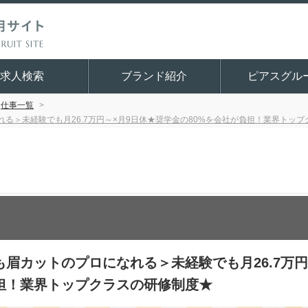
求人検索
ブランド紹介
ピアスグル
仕事一覧
る＞未経験でも月26.7万円～×月9日休★奨学金の80%を会社が負担！業界トッ
眉カットのプロになれる＞未経験でも月26.7万円
負担！業界トップクラスの研修制度★