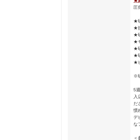
★
圧
★
★
★
★
★
★
★
※
5
入
だ
慣
デ
な
＜