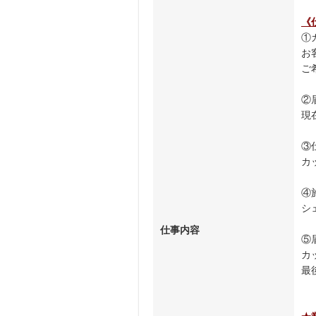
《
①
お
ご
②
現
③
カ
④
シ
仕事内容
⑤
カ
最