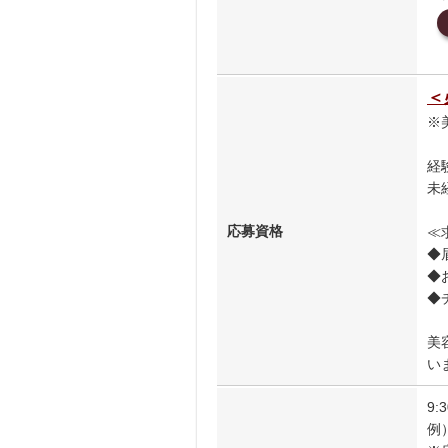
＜
※
経
未
応募資格
≪
◆
◆
◆
美
いま
9:
例）