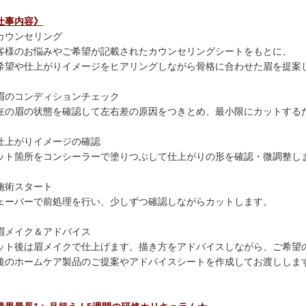
仕事内容》
カウンセリング
客様のお悩みやご希望が記載されたカウンセリングシートをもとに、
希望や仕上がりイメージをヒアリングしながら骨格に合わせた眉を提案
眉のコンディションチェック
在の眉の状態を確認して左右差の原因をつきとめ、最小限にカットする
仕上がりイメージの確認
ット箇所をコンシーラーで塗りつぶして仕上がりの形を確認・微調整し
施術スタート
ェーバーで前処理を行い、少しずつ確認しながらカットします。
眉メイク＆アドバイス
ット後は眉メイクで仕上げます。描き方をアドバイスしながら、ご希望
後のホームケア製品のご提案やアドバイスシートを作成してお渡ししま