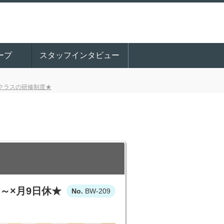
ープ
スタッフインタビュー
プクラスの研修制度★
～×月9日休★
BW-209