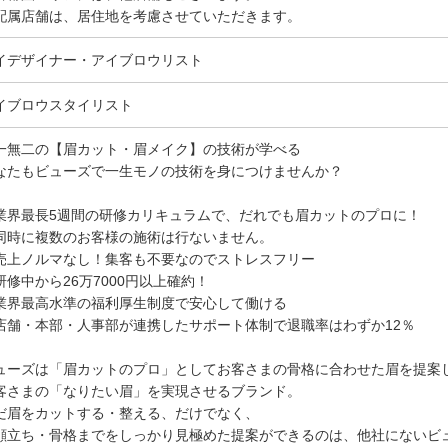
配属店舗は、居住地を考慮させていただきます。
イデザイナー・アイブロウリスト
イブロウスタイリスト
一無二の【眉カット・眉メイク】の技術が学べる
なたもビューズで一生モノの技術を身につけませんか？
業界最長5週間の研修カリキュラムで、だれでも眉カットのプロに！
同時に複数のお客様の施術は行ないません。
売上ノルマなし！集客も不要なのでストレスフリー
研修中から26万7000円以上確約！
業界最高水準の福利厚生制度で安心して働ける
店舗・本部・人事部が連携したサポート体制で退職率はわずか12％
ューズは「眉カットのプロ」としてお客さまの骨格に合わせた眉を提案
客さまの「なりたい眉」を実現させるブランド。
だ眉をカットする・整える、だけでなく、
顔立ち・骨格までをしっかり見極めた提案ができるのは、他社にないビ