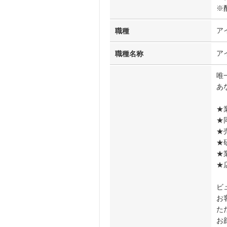
※
ア
職種
ア
職種名称
唯
あ
★
★
★
★
★
★
ビ
お
た
お