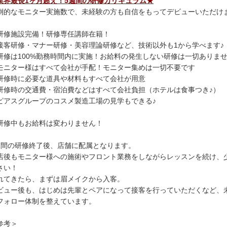
業界最長1ヶ月超え！5週間の研修カリキュラム★
倒的なモニター実施数で、未経験の方も自信をもってデビューいただけ
研修施設完備！研修専任講師在籍！
接客研修・マナー研修・美容理論研修など、技術以外も1から学べます♪
研修は100%勤務時間内に実施！お給料の発生しない研修は一切ありま
モニター様はすべて会社が手配！モニター集めは一切不要です
研修時に必要な道具や材料もすべて会社が用意
研修時の交通費・宿泊費などはすべて会社負担（ホテルは食事つき♪）
ピアスグループのコスメ製造工場の見学もできる♪
研修中もお給料は変わりません！
週間の研修終了後、店舗に配属となります。
店後もモニター様への施術やフロント業務をしながらレッスンを続け、
さい！
れてきたら、まずは眉メイクから入客。
ビュー後も、はじめは先輩とペアになって接客を行っていただくなど、
フォロー体制を整えています。
参考＞