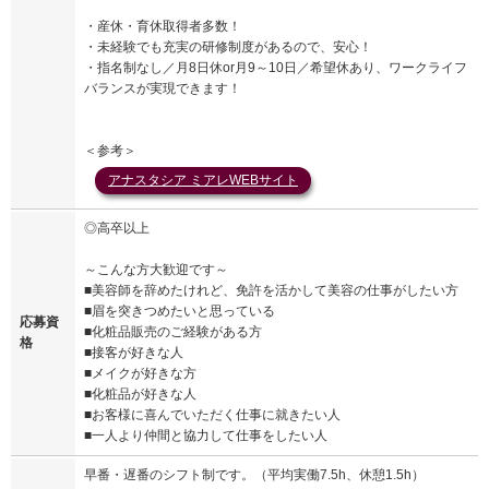
・産休・育休取得者多数！
・未経験でも充実の研修制度があるので、安心！
・指名制なし／月8日休or月9～10日／希望休あり、ワークライフ
バランスが実現できます！
＜参考＞
アナスタシア ミアレWEBサイト
◎高卒以上
～こんな方大歓迎です～
■美容師を辞めたけれど、免許を活かして美容の仕事がしたい方
■眉を突きつめたいと思っている
応募資
■化粧品販売のご経験がある方
格
■接客が好きな人
■メイクが好きな方
■化粧品が好きな人
■お客様に喜んでいただく仕事に就きたい人
■一人より仲間と協力して仕事をしたい人
早番・遅番のシフト制です。（平均実働7.5h、休憩1.5h）