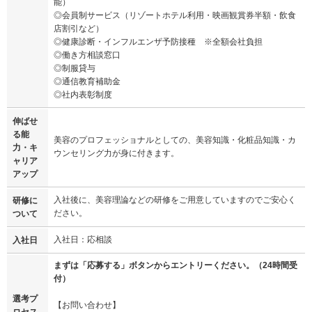
能）
◎会員制サービス（リゾートホテル利用・映画観賞券半額・飲食
店割引など）
◎健康診断・インフルエンザ予防接種 ※全額会社負担
◎働き方相談窓口
◎制服貸与
◎通信教育補助金
◎社内表彰制度
伸ばせ
る能
美容のプロフェッショナルとしての、美容知識・化粧品知識・カ
力・キ
ウンセリング力が身に付きます。
ャリア
アップ
入社後に、美容理論などの研修をご用意していますのでご安心く
研修に
ださい。
ついて
入社日：応相談
入社日
まずは「応募する」ボタンからエントリーください。（24時間受
付）
選考プ
【お問い合わせ】