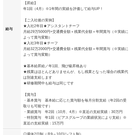
【昇給】
年1回（4月）※1年間の実績を評価して給与UP！
【ご入社後の実例】
★入社2年目★アシスタントチーフ
給与
月給29万5000円+交通費全額＋残業代全額＋年間賞与（※実績に
よって賞与変動）
★入社3年目★チーフ
月給32万2000円+交通費全額＋残業代全額＋年間賞与（※実績に
よって賞与変動）
★基本給昇給／年1回、飛び級昇格あり
★残業はほとんどありませんが、もし残業となった場合の残業代
は別途支給します
★研修期間中も給与は同じです
【賞与】
・基本賞与 基本給に応じた賞与額を毎月分割支給（年2回の受
取りも可能です）
・業績賞与 年2回（10月、4月）※直近の支給実績：30万円
・特別賞与 年1回（ピアスグループの業績状況により支給）※
直近の支給実績：15万円
◎週休2日制（月9～10日/シフト制）