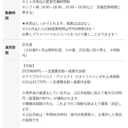
※１ヶ月単位の変形労働時間制
※シフト例（9:30～18:30、10:30～19:30など 店舗営業時間に
準ずる）
勤務時
間
★休憩はしっかりとれます。残業はほぼなし
※1カ月あたりの総残業時間は平均2時間19分！
仕事とプライベートのメリハリをつけて働くことができます！
正社員
雇用形
（入社後5ヶ月は契約社員、その後、正社員に切り替え ※同給
態
与）
【月給】
25万9000円～＋交通費全額＋残業代全額
※アイブロウリスト・アイリスト･スタイリストいずれも未経験
の方は23.7万円～＋交通費全額＋残業代全額
※奨学金の返還をしている方は、上記月給額に加えて最大12,000
円（返還額の80％）が補助されます。
※職種未経験の方も、これまでのご経験を踏まえて優遇・決定し
ます。
※上記月給は「年間休日96日・賞与分割受取り」を選択した場合
の金額です。