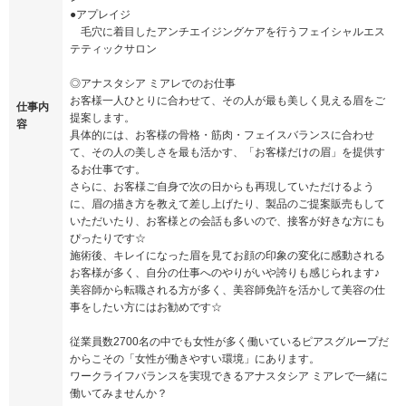
●アプレイジ
毛穴に着目したアンチエイジングケアを行うフェイシャルエス
テティックサロン
◎アナスタシア ミアレでのお仕事
お客様一人ひとりに合わせて、その人が最も美しく見える眉をご
仕事内
提案します。
容
具体的には、お客様の骨格・筋肉・フェイスバランスに合わせ
て、その人の美しさを最も活かす、「お客様だけの眉」を提供す
るお仕事です。
さらに、お客様ご自身で次の日からも再現していただけるよう
に、眉の描き方を教えて差し上げたり、製品のご提案販売もして
いただいたり、お客様との会話も多いので、接客が好きな方にも
ぴったりです☆
施術後、キレイになった眉を見てお顔の印象の変化に感動される
お客様が多く、自分の仕事へのやりがいや誇りも感じられます♪
美容師から転職される方が多く、美容師免許を活かして美容の仕
事をしたい方にはお勧めです☆
従業員数2700名の中でも女性が多く働いているピアスグループだ
からこその「女性が働きやすい環境」にあります。
ワークライフバランスを実現できるアナスタシア ミアレで一緒に
働いてみませんか？