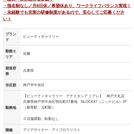
・指名制なし／月8日休／希望休あり、ワークライフバランス実現！
・未経験でも充実の研修制度があるので、安心してご応募くださ
い！
ブラン
ビューティギャラリー
ド
勤務エ
近畿
リア
都道府
兵庫県
県
神戸市中央区
市区郡
【ビューティギャラリー アナスタシア ミアレ】 神戸大丸店
兵庫県神戸市中央区明石町47番地 BLOCK47（ニッケビル）2F
（最寄駅：元町駅）
勤務地
※店舗異動、転勤なし
アイデザイナー・アイブロウリスト
職種