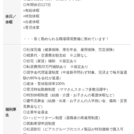
◎年間休日117日
○有給休暇
○特別休暇
休日／
○出産休暇
休暇
○育児休業
・・・長く勤められる職場環境整備に努めています！
◎社保完備（健康保険、厚生年金、雇用保険、労災保険）
◎残業代・交通費全額支給 ※上限なし
◎住宅（家賃）補助 ※規定あり
◎転居費用20万円補助あり ※規定あり
◎奨学金代理返還制度（中途新卒問わず対象。完済まで毎月返還
額の80%を会社が返還）
◎産休・育休取得率100%
◎育児時短勤務制度 （ママさんスタッフ多数活躍中）
◎特別休暇制度（結婚・介護・お子さんの看護休暇など）
◎慶弔見舞金（結婚・出産・お子さんの入学祝い金、傷病・災害
見舞金など）
福利厚
◎企業年金基金
生
◎ハッピーリターン制度（退職者の再雇用制度）
◎異動希望申請制度
◎社員割引（ピアスグループのコスメ製品が特別価格で購入可