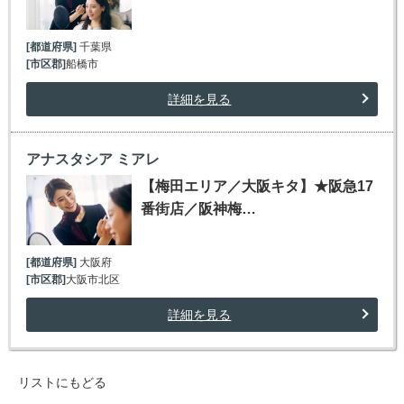
[都道府県]
千葉県
[市区郡]
船橋市
詳細を見る
アナスタシア ミアレ
【梅田エリア／大阪キタ】★阪急17
番街店／阪神梅…
[都道府県]
大阪府
[市区郡]
大阪市北区
詳細を見る
リストにもどる