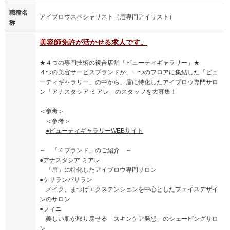
職種名
アイブロウスペシャリスト（眉専門アイリスト）
称
美容師免許が活かせる求人です。
★４つの専門技術の複合店舗「ビューティギャラリー」★
４つの美容サービスブランドが、一つのフロアに集結した「ビュ
ーティギャラリー」の中から、眉に特化したアイブロウ専門サロ
ン「アナスタシア ミアレ」のスタッフを大募集！
＜参考＞
＜参考＞
●ビューティギャラリーWEBサイト
～ 「４ブランド」のご紹介 ～
●アナスタシア ミアレ
「眉」に特化したアイブロウ専門サロン
●ケサランパサラン
メイク、まつげエクステンションを中心としたフェイスデザイ
ンのサロン
●フィニ
美しい肌が取り戻せる「スキンケア発想」のシェービングサロ
ン