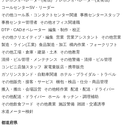
テレホンオペレーター(発信)
テレホンオペレーター(受発信)
コールセンターSV・リーダー
その他コール系・コンタクトセンター関連
事務センタースタッフ
事務センター管理者
その他オフィス関連職
DTP・CADオペレーター
編集・制作・校正
その他クリエイティブ・編集
営業
営業アシスタント
その他営業
製造・ライン(工業)
食品製造・加工
構内作業・フォークリフト
その他工場・倉庫・建築・土木
その他教育
清掃・ビル管理・メンテナンス
その他警備・清掃・ビル管理
コンビニ店舗スタッフ
家電量販店・携帯販売
ガソリンスタンド・自動車関連
ホテル・ブライダル・トラベル
その他販売・接客・サービス
梱包・検品・仕分・商品管理
搬入・搬出・会場設営
その他軽作業
配達・配送・ドライバー
その他配送・ドライバー
ホール
キッチン・調理補助
その他飲食フード
その他農業
施設警備
雑踏・交通誘導
水道メーター検針
都道府県