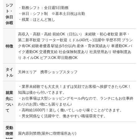
シフ
・勤務シフト：全日週5日勤務
ト・
・休日：シフト制 ※基本土日祝は出勤
休日
・残業：ほとんど無し
休暇
高収入・高額・高給 前給OK（日払い） 未経験・初心者歓迎 新卒・
第二新卒歓迎 フリーター歓迎 ミドル(40代～)活躍中 学歴不問 ブラン
ク有OK 経験者優遇 駅徒歩5分以内 産休・育休実績あり 車通勤OK バ
特徴
イク通勤OK 交通費支給 社会保険制度あり 社員登用あり 研修制度あ
り ネイルOK ピアスOK 即日勤務OK
タイ
天神エリア 携帯ショップスタッフ
トル
・業界未経験でも大丈夫！まずは笑顔でお客様へ挨拶できたらOK！
知識は後から付いてきます。
就業
・お仕事場は大型ショッピングモール内なので、ランチにもお仕事終
先に
わりのお買い物にも困りません♪
つい
・高時給1600円！楽しく働いてしっかり稼ぐことができます。
て
・男女関係なく活躍中で、働きやすい職場環境です。
受動
屋内原則禁煙(屋外に喫煙場所あり)
喫煙