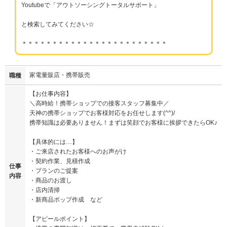
Youtubeで「アウトソーシングトータルサポート」
と検索してみてください☆
＊＊＊＊＊＊＊＊＊＊＊＊＊＊＊＊＊＊＊＊＊＊＊＊
家電量販店・携帯販売
職種
【お仕事内容】
＼高時給！携帯ショップでの接客スタッフ募集中／
天神の携帯ショップでお客様対応をお任せします(^^)/
携帯知識は必要ありません！まずは笑顔でお客様に挨拶できたらOK♪
【具体的には…】
・ご来店されたお客様へのお声がけ
・契約作業、見積作成
仕事
・プランのご提案
内容
・商品のお渡し
・店内清掃
・新商品ポップ作成 など
【アピールポイント】