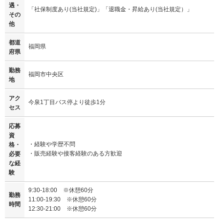
遇・
「社保制度あり(当社規定)」「退職金・昇給あり(当社規定）」
その
他
都道
福岡県
府県
勤務
福岡市中央区
地
アク
今泉1丁目バス停より徒歩1分
セス
応募
資
・経験や学歴不問
格・
・販売経験や接客経験のある方歓迎
必要
な経
験
9:30-18:00 ※休憩60分
勤務
11:00-19:30 ※休憩60分
時間
12:30-21:00 ※休憩60分