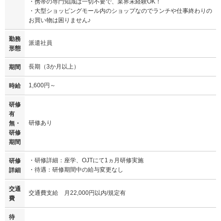
・携帯の専門知識は一切不要で、業界未経験OK！
・大型ショッピングモール内のショップなのでランチや仕事終わりの
お買い物は困りません♪
勤務
派遣社員
形態
長期（3か月以上）
期間
1,600円～
時給
研修
有
研修あり
無・
研修
期間
・研修詳細：座学、OJTにて1ヵ月研修実施
研修
・待遇：研修期間中の給与変更なし
詳細
交通
交通費支給 月22,000円以内/規定有
費
待