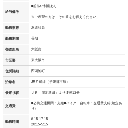
■前払い制度あり
給与備考
※ご希望の方は、その旨をお伝えください。
派遣社員
勤務形態
長期
勤務期間
大阪府
都道府県
東大阪市
市区郡
西鴻池町
住所詳細
JR片町線（学研都市線）
沿線名
ＪＲ「鴻池新田」より徒歩12分
最寄り駅
■公共交通機関：支給■バイク・自転車：交通費支給(規定あ
交通費
り)
8:15-17:15
勤務時間
20:15-5:15