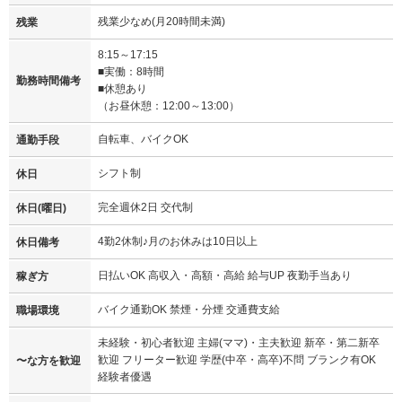
残業少なめ(月20時間未満)
残業
8:15～17:15
■実働：8時間
勤務時間備考
■休憩あり
（お昼休憩：12:00～13:00）
自転車、バイクOK
通勤手段
シフト制
休日
完全週休2日 交代制
休日(曜日)
4勤2休制♪月のお休みは10日以上
休日備考
日払いOK 高収入・高額・高給 給与UP 夜勤手当あり
稼ぎ方
バイク通勤OK 禁煙・分煙 交通費支給
職場環境
未経験・初心者歓迎 主婦(ママ)・主夫歓迎 新卒・第二新卒
歓迎 フリーター歓迎 学歴(中卒・高卒)不問 ブランク有OK
〜な方を歓迎
経験者優遇