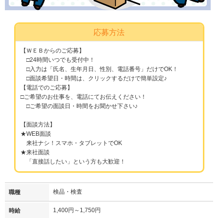
応募方法
【ＷＥＢからのご応募】
□24時間いつでも受付中！
□入力は「氏名、生年月日、性別、電話番号」だけでOK！
□面談希望日・時間は、クリックするだけで簡単設定♪
【電話でのご応募】
□ご希望のお仕事を、電話にてお伝えください！
□ご希望の面談日・時間をお聞かせ下さい♪
【面談方法】
★WEB面談
来社ナシ！スマホ・タブレットでOK
★来社面談
「直接話したい」という方も大歓迎！
検品・検査
職種
1,400円～1,750円
時給