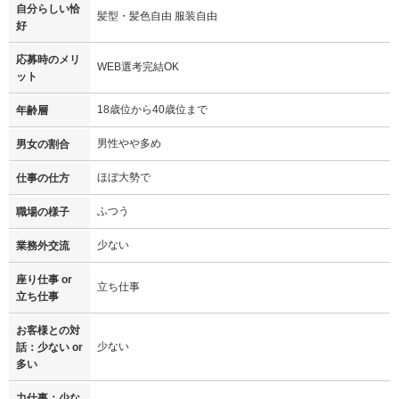
自分らしい恰
髪型・髪色自由 服装自由
好
応募時のメリ
WEB選考完結OK
ット
18歳位から40歳位まで
年齢層
男性やや多め
男女の割合
ほぼ大勢で
仕事の仕方
ふつう
職場の様子
少ない
業務外交流
座り仕事 or
立ち仕事
立ち仕事
お客様との対
少ない
話：少ない or
多い
力仕事：少な