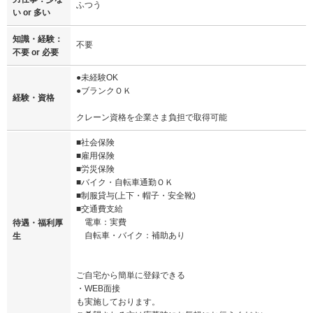
ふつう
い or 多い
知識・経験：
不要
不要 or 必要
●未経験OK
●ブランクＯＫ
経験・資格
クレーン資格を企業さま負担で取得可能
■社会保険
■雇用保険
■労災保険
■バイク・自転車通勤ＯＫ
■制服貸与(上下・帽子・安全靴)
■交通費支給
電車：実費
待遇・福利厚
自転車・バイク：補助あり
生
ご自宅から簡単に登録できる
・WEB面接
も実施しております。