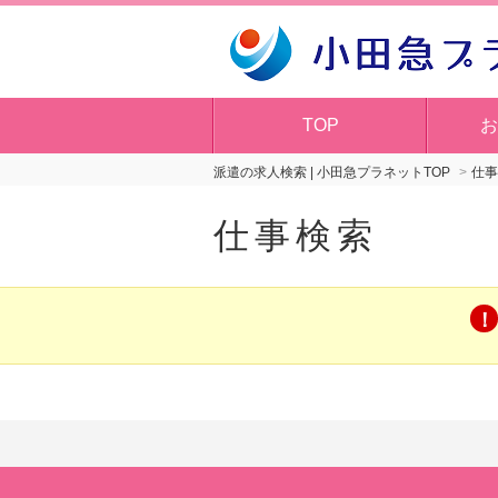
TOP
お
派遣の求人検索 | 小田急プラネットTOP
仕事
仕事検索