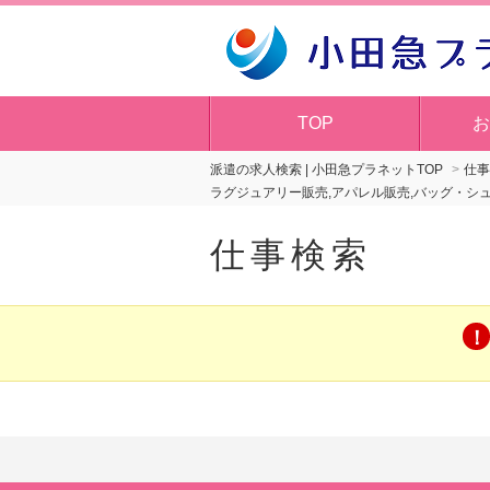
TOP
お
派遣の求人検索 | 小田急プラネットTOP
仕事
ラグジュアリー販売,アパレル販売,バッグ・シ
仕事検索