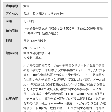
雇用形態
派遣
アクセス
各線「四ツ谷駅」より徒歩3分
時給
1,500円～
※交通費全額支給 月収例：247,500円 （時給1,500円×実働
給与詳細
7.5時間×22日勤務の場合）
期間
長期（3か月以上）
09：00～17：00
勤務時間
実働7時間/休憩60分
※残業：基本なし
大学内の国際部門で、学生や教職員をサポートする窓口事務
のお仕事です。 未経験から大学事務にチャレンジしたい方も
歓迎！ ■留学担当部署での窓口・受付業務 ・学生、教職員か
らの問い合わせ対応 ・制度説明（窓口および電話、メール対
応） ※英語による窓口対応およびメール対応が発生する場合
があります ■海外渡航支援制度に関する事務業務 ・申込受
付、内容確認 ・申込状況管理（Excel・Word・Access使用）
仕事内容
・データ入力、資料作成 ■留学プログラム運営補助 ・説明会
資料の作成・修正（PowerPoint使用） ・ガイダンス当日の運
営サポート ■保険・危機管理サービスに関する案内 ・海外留