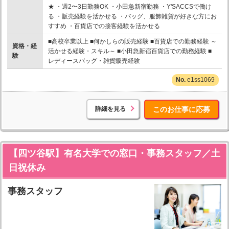
★ ・週2〜3日勤務OK ・小田急新宿勤務 ・Y'SACCSで働け
る ・販売経験を活かせる ・バッグ、服飾雑貨が好きな方にお
すすめ ・百貨店での接客経験を活かせる
■高校卒業以上 ■何かしらの販売経験 ■百貨店での勤務経験 ～
資格・経
活かせる経験・スキル～ ■小田急新宿百貨店での勤務経験 ■
験
レディースバッグ・雑貨販売経験
e1ss1069
詳細を見る
このお仕事に応募
【四ツ谷駅】有名大学での窓口・事務スタッフ／土
日祝休み
事務スタッフ