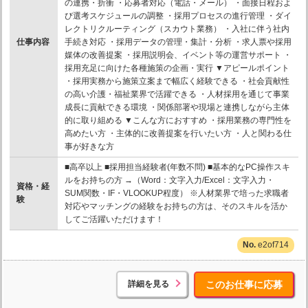
の連携・折衝 ・応募者対応（電話・メール） ・面接日程およ
び選考スケジュールの調整 ・採用プロセスの進行管理 ・ダイ
レクトリクルーティング（スカウト業務） ・入社に伴う社内
仕事内容
手続き対応 ・採用データの管理・集計・分析 ・求人票や採用
媒体の改善提案 ・採用説明会、イベント等の運営サポート ・
採用充足に向けた各種施策の企画・実行 ▼アピールポイント
・採用実務から施策立案まで幅広く経験できる ・社会貢献性
の高い介護・福祉業界で活躍できる ・人材採用を通じて事業
成長に貢献できる環境 ・関係部署や現場と連携しながら主体
的に取り組める ▼こんな方におすすめ ・採用業務の専門性を
高めたい方 ・主体的に改善提案を行いたい方 ・人と関わる仕
事が好きな方
■高卒以上 ■採用担当経験者(年数不問) ■基本的なPC操作スキ
ルをお持ちの方 →（Word：文字入力/Excel：文字入力・
資格・経
SUM関数・IF・VLOOKUP程度） ※人材業界で培った求職者
験
対応やマッチングの経験をお持ちの方は、そのスキルを活か
してご活躍いただけます！
e2of714
詳細を見る
このお仕事に応募