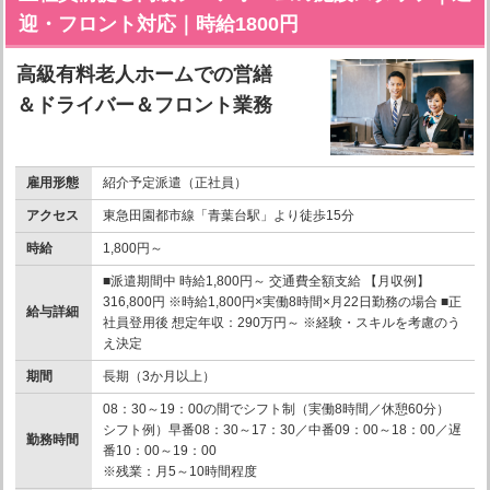
迎・フロント対応｜時給1800円
高級有料老人ホームでの営繕
＆ドライバー＆フロント業務
雇用形態
紹介予定派遣（正社員）
アクセス
東急田園都市線「青葉台駅」より徒歩15分
時給
1,800円～
■派遣期間中 時給1,800円～ 交通費全額支給 【月収例】
316,800円 ※時給1,800円×実働8時間×月22日勤務の場合 ■正
給与詳細
社員登用後 想定年収：290万円～ ※経験・スキルを考慮のう
え決定
期間
長期（3か月以上）
08：30～19：00の間でシフト制（実働8時間／休憩60分）
シフト例）早番08：30～17：30／中番09：00～18：00／遅
勤務時間
番10：00～19：00
※残業：月5～10時間程度