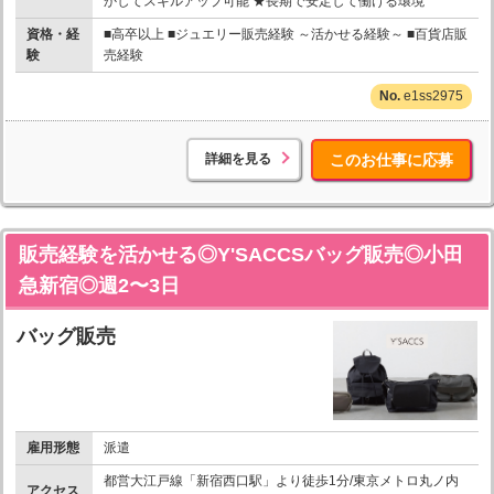
かしてスキルアップ可能 ★長期で安定して働ける環境
資格・経
■高卒以上 ■ジュエリー販売経験 ～活かせる経験～ ■百貨店販
験
売経験
e1ss2975
詳細を見る
このお仕事に応募
販売経験を活かせる◎Y'SACCSバッグ販売◎小田
急新宿◎週2〜3日
バッグ販売
雇用形態
派遣
都営大江戸線「新宿西口駅」より徒歩1分/東京メトロ丸ノ内
アクセス