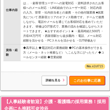
は… ・顧客管理ユーザーへの架電対応 ・資料請求されたお客
様へのメール対応 ・LINE経由でのユーザー対応 ・対応内容
仕事内容
の入力、管理 ・社内担当者との連携 ・その他付随業務 ■就業
先について 西新宿エリアのオフィス勤務です。 チームで連携
しながら、電話やメールを通じてお客様対応を進めていただ
きます。 研修はOJT形式で、業務の流れを確認しながらスタ
ートできます。 ★おすすめポイント★ ・最高時給2,500円 ・
月収44万円可 ・西新宿駅から徒歩圏内 ・電話、メール対応
経験を活かせる ・PCスキルを活かせる ・OJT研修あり
◆高卒以上 ◆電話対応の業務経験 ◆PCの基本操作ができる
資格・経
方（メール・ネット検索など） ＼こんな方にぴったり／ ◆コ
験
ールセンター経験 ◆営業経験
e2of715
詳細を見る
このお仕事に応募
【人事経験者歓迎】介護・看護職の採用業務！採用
企画にも挑戦可＠渋谷