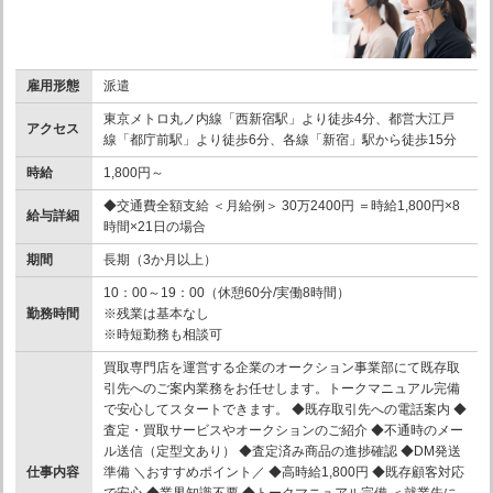
雇用形態
派遣
東京メトロ丸ノ内線「西新宿駅」より徒歩4分、都営大江戸
アクセス
線「都庁前駅」より徒歩6分、各線「新宿」駅から徒歩15分
時給
1,800円～
◆交通費全額支給 ＜月給例＞ 30万2400円 ＝時給1,800円×8
給与詳細
時間×21日の場合
期間
長期（3か月以上）
10：00～19：00（休憩60分/実働8時間）
勤務時間
※残業は基本なし
※時短勤務も相談可
買取専門店を運営する企業のオークション事業部にて既存取
引先へのご案内業務をお任せします。トークマニュアル完備
で安心してスタートできます。 ◆既存取引先への電話案内 ◆
査定・買取サービスやオークションのご紹介 ◆不通時のメー
ル送信（定型文あり） ◆査定済み商品の進捗確認 ◆DM発送
仕事内容
準備 ＼おすすめポイント／ ◆高時給1,800円 ◆既存顧客対応
で安心 ◆業界知識不要 ◆トークマニュアル完備 ＜就業先に