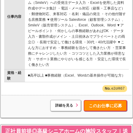
ム（SmileV）への受発注データ入力 ・Excelを使用した資料
作成やデータ集計 ・電話・メール対応（顧客・工事店など）
・郵便物対応、来客対応 ・名刺・備品の発注 ・その他付随す
仕事内容
る庶務業務 ▼使用ツール Salesforce（顧客管理システム）、
SmileV（販売管理システム）、Excel、Outlook、Word ▼ア
ピールポイント ・何かしらの事務経験があればOK ・データ
入力・書類作成がメイン ・土日祝休みでプライベートとの両
立◎ ・長期で安定して働ける環境 ・30代・40代活躍中 ▼こ
んな方におすすめ ・事務経験を活かして働きたい方 ・営業事
務にチャレンジしたい方 ・コツコツとした入力業務が得意な
方 ・サポート業務にやりがいを感じる方 ・安定した環境で長
く働きたい方
資格・経
■高卒以上 ■事務経験（Excel、Wordの基本操作が可能な方）
験
e2of467
詳細を見る
このお仕事に応募
正社員前提◎高級シニアホームの施設スタッフ｜送