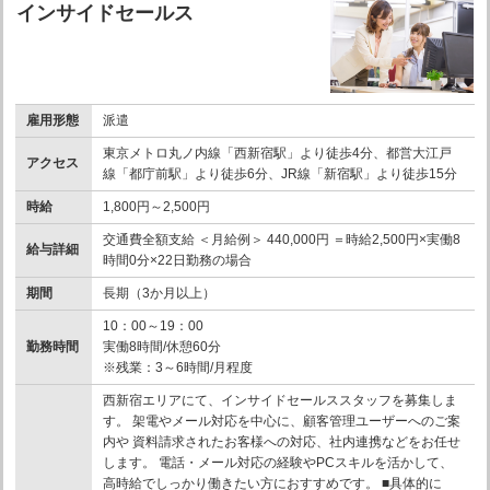
インサイドセールス
雇用形態
派遣
東京メトロ丸ノ内線「西新宿駅」より徒歩4分、都営大江戸
アクセス
線「都庁前駅」より徒歩6分、JR線「新宿駅」より徒歩15分
時給
1,800円～2,500円
交通費全額支給 ＜月給例＞ 440,000円 ＝時給2,500円×実働8
給与詳細
時間0分×22日勤務の場合
期間
長期（3か月以上）
10：00～19：00
勤務時間
実働8時間/休憩60分
※残業：3～6時間/月程度
西新宿エリアにて、インサイドセールススタッフを募集しま
す。 架電やメール対応を中心に、顧客管理ユーザーへのご案
内や 資料請求されたお客様への対応、社内連携などをお任せ
します。 電話・メール対応の経験やPCスキルを活かして、
高時給でしっかり働きたい方におすすめです。 ■具体的に