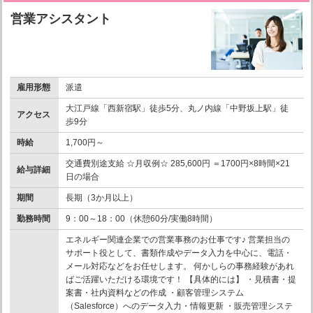
営業アシスタント
雇用形態
派遣
大江戸線「西新宿駅」徒歩5分、丸ノ内線「中野坂上駅」徒
アクセス
歩9分
時給
1,700円～
交通費別途支給 ☆月収例☆ 285,600円 ＝1700円×8時間×21
給与詳細
日の場合
期間
長期（3か月以上）
勤務時間
9：00～18：00（休憩60分/実働8時間）
エネルギー関連企業での営業事務のお仕事です♪ 営業担当の
サポート役として、書類作成やデータ入力を中心に、電話・
メール対応などをお任せします。 何かしらの事務経験があれ
ばご活躍いただける環境です！ 【具体的には】 ・見積書・提
案書・社内資料などの作成 ・顧客管理システム
（Salesforce）へのデータ入力・情報更新 ・販売管理システ