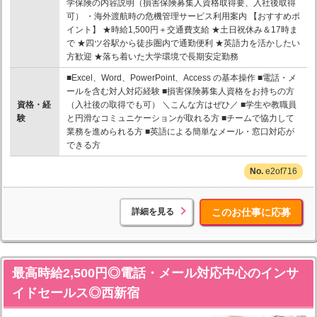
学保険の内容説明（損害保険募集人資格取得要、入社後取得
可） ・海外渡航時の危機管理サービス利用案内 【おすすめポ
イント】 ★時給1,500円＋交通費支給 ★土日祝休み＆17時ま
で ★四ツ谷駅から徒歩圏内で通勤便利 ★英語力を活かしたい
方歓迎 ★落ち着いた大学環境で長期安定勤務
■Excel、Word、PowerPoint、Access の基本操作 ■電話・メ
ールを含む対人対応経験 ■損害保険募集人資格をお持ちの方
資格・経
（入社後の取得でも可） ＼こんな方はぜひ／ ■学生や教職員
験
と円滑なコミュニケーションが取れる方 ■チームで協力して
業務を進められる方 ■英語による簡単なメール・窓口対応が
できる方
e2of716
詳細を見る
このお仕事に応募
最高時給2,500円◎電話・メール対応中心のインサ
イドセールス◎西新宿