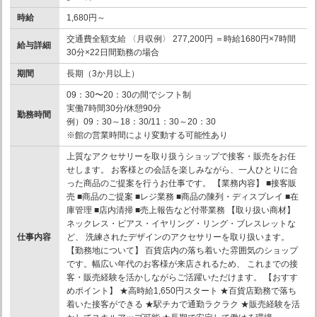
時給
1,680円～
交通費全額支給 〈月収例〉 277,200円 ＝時給1680円×7時間
給与詳細
30分×22日間勤務の場合
期間
長期（3か月以上）
09：30〜20：30の間でシフト制
実働7時間30分/休憩90分
勤務時間
例）09：30～18：30/11：30～20：30
※館の営業時間により変動する可能性あり
上質なアクセサリーを取り扱うショップで接客・販売をお任
せします。 お客様との会話を楽しみながら、一人ひとりに合
った商品のご提案を行うお仕事です。 【業務内容】 ■接客販
売 ■商品のご提案 ■レジ業務 ■商品の陳列・ディスプレイ ■在
庫管理 ■店内清掃 ■売上報告など付帯業務 【取り扱い商材】
ネックレス・ピアス・イヤリング・リング・ブレスレットな
仕事内容
ど、 洗練されたデザインのアクセサリーを取り扱います。
【勤務地について】 百貨店内の落ち着いた雰囲気のショップ
です。幅広い年代のお客様が来店されるため、 これまでの接
客・販売経験を活かしながらご活躍いただけます。 【おすす
めポイント】 ★高時給1,650円スタート ★百貨店勤務で落ち
着いた接客ができる ★駅チカで通勤ラクラク ★販売経験を活