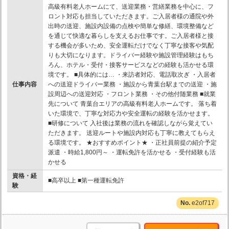
高級有料老人ホームにて、送迎業務・営繕業務を中心に、フ
ロント対応も担当していただきます。ご入居者様の通院や外
出時の送迎、施設内設備の点検や簡単な修繕、環境整備など
を通じて快適な暮らしを支えるお仕事です。ご入居者様と接
する機会が多いため、安全運転だけでなく丁寧な接客や気配
りも大切になります。ドライバー経験や施設管理経験はもち
ろん、ホテル・受付・接客サービスなどの経験も活かせる環
境です。 ■具体的には… ・来訪者対応、電話取次ぎ ・入居者
仕事内容
への送迎ドライバー業務 ・施設から青葉台駅までの送迎 ・施
設周辺への送迎対応 ・フロント業務 ・その他付随業務 ■就業
先について 青葉台エリアの高級有料老人ホームです。 落ち着
いた環境で、丁寧な対応力や安全運転の経験を活かせます。
■研修について 入社後は業務の流れを確認しながら覚えてい
ただきます。 送迎ルートや施設内対応も丁寧に教えてもらえ
る環境です。 ★おすすめポイント★ ・正社員前提の紹介予定
派遣 ・時給1,800円～ ・運転免許を活かせる ・受付経験も活
かせる
資格・経
■高卒以上 ■第一種運転免許
験
e2of717