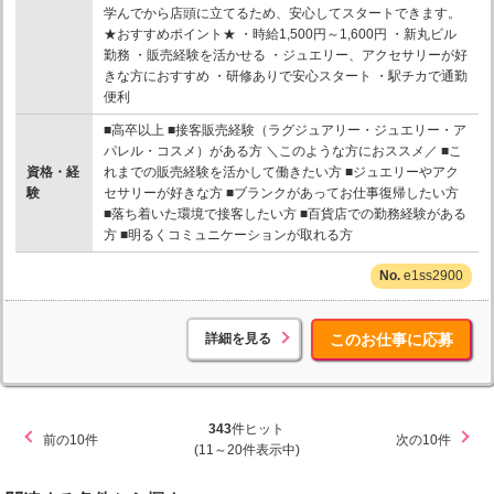
学んでから店頭に立てるため、安心してスタートできます。
★おすすめポイント★ ・時給1,500円～1,600円 ・新丸ビル
勤務 ・販売経験を活かせる ・ジュエリー、アクセサリーが好
きな方におすすめ ・研修ありで安心スタート ・駅チカで通勤
便利
■高卒以上 ■接客販売経験（ラグジュアリー・ジュエリー・ア
パレル・コスメ）がある方 ＼このような方におススメ／ ■こ
資格・経
れまでの販売経験を活かして働きたい方 ■ジュエリーやアク
験
セサリーが好きな方 ■ブランクがあってお仕事復帰したい方
■落ち着いた環境で接客したい方 ■百貨店での勤務経験がある
方 ■明るくコミュニケーションが取れる方
e1ss2900
詳細を見る
このお仕事に応募
343
件ヒット
前の10件
次の10件
(11～20件表示中)