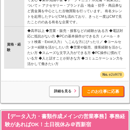
ついて＞ アクセサリー・ブランド品・地金・切手・商品券な
ど貴金属を中心とした古物買取を行っています。 有名タレン
トを起用したテレビCMも流れており、きっと一度はCMで見
たことののある有名な企業です。
◆高卒以上 ◆営業・販売・接客などの経験がある方 ◆電話対
応に抵抗がない方 ◆PCの基本操作ができる方（メール・ネ
ット検索・Excel入力） ＼こんな方にぴったり／ ◆コールセ
資格・経
ンター経験を活かしたい方 ◆営業や販売、接客経験を活かし
験
たい方 ◆スムーズな文字入力ができる方 ◆PC操作に慣れて
いる方 ◆人と話すことが好きな方 ◆コミュニケーション力を
活かして働きたい方
e2of478
詳細を見る
このお仕事に応募
【データ入力・書類作成メインの営業事務】事務経
験があればOK！土日祝休み＠西新宿