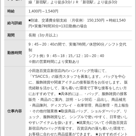
線「新宿駅」より徒歩3分/ＪＲ「新宿駅」より徒歩3分
時給
1,400円～1,540円
■別途、交通費全額支給 〈月収例〉 150,150円 ＝時給1,540
給与詳細
円×実働7時間30分×13日勤務の場合
期間
長期（3か月以上）
9：45～20：40の間で、実働7時間／休憩90分／シフト交代
制
勤務時間
シフト例）9：45～18：15／12：10～20：40
※館の営業時間により変動あり
小田急百貨店新宿店内のハンドバッグ売場にて、
「Y'SACCS」の販売スタッフを募集します。 バッグを中心
に、服飾雑貨や関連アイテムの接客販売をお任せします。 販
売経験を活かして、落ち着いた環境で丁寧な接客をしたい方
におすすめです。 ■具体的には… ・バッグ、服飾雑貨の接客
販売 ・商品のご案内、説明 ・レジ対応 ・品出し、商品補充
・商品陳列、ディスプレイ ・在庫管理、商品整理 ・売上報告
仕事内容
・その他付随業務 ■取扱商品 バッグ、ショルダーバッグ、リ
ュック、服飾雑貨など。 シンプルで使いやすく、日常使いし
やすいアイテムを扱います。 ■就業先について 小田急百貨店
新宿店内のバッグ売場です。 百貨店内の落ち着いた環境で、
お客様に合わせた商品提案ができます。 ★おすすめポイント