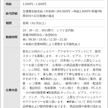
時給
1,500円～1,600円
交通費全額支給 <月収例> 264,000円 ＝時給1,600円×実働7時
給与詳細
間30分×22日勤務の場合
期間
長期（3か月以上）
10：30～21：30の間で、シフト交代制
実働7時間30分／休憩90分
勤務時間
例）09:30～19:30／11:30～21:30
※各館の営業時間により変動する可能性あり
新丸ビル内のジュエリー・アクセサリーブランドにて、販売
スタッフを募集します。 ネックレス、ピアス、イヤリング、
リング、ブレスレットなど、日常使いしやすい上質なジュエ
リーを扱う店舗です。 お客様への商品提案や接客販売を中心
に、レジ対応、包装、在庫管理などをお任せします。 販売経
験を活かして、落ち着いた環境で丁寧な接客をしたい方にお
すすめです。 ■具体的には… ・接客販売 ・商品のご案内、提
案 ・レジ業務 ・納品、品出し ・修理の承り ・清掃 ・配送対
応 ・電話対応 ・包装業務、リボン掛け ・売上報告、PC入力
仕事内容
・その他付随業務 ■取扱商品 ネックレス、ピアス、イヤリン
グ、リング、ブレスレットなど。 上質なゴールドジュエリー
やアクセサリーを取り扱います。 ■研修について 本社での商
品研修および館内研修があります。 商品知識や接客の流れを