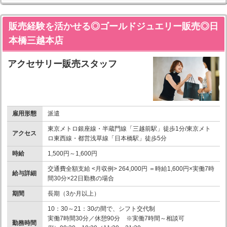
販売経験を活かせる◎ゴールドジュエリー販売◎日
本橋三越本店
アクセサリー販売スタッフ
雇用形態
派遣
東京メトロ銀座線・半蔵門線「三越前駅」徒歩1分/東京メト
アクセス
ロ東西線・都営浅草線「日本橋駅」徒歩5分
時給
1,500円～1,600円
交通費全額支給 <月収例> 264,000円 ＝時給1,600円×実働7時
給与詳細
間30分×22日勤務の場合
期間
長期（3か月以上）
10：30～21：30の間で、シフト交代制
実働7時間30分／休憩90分 ※実働7時間～相談可
勤務時間