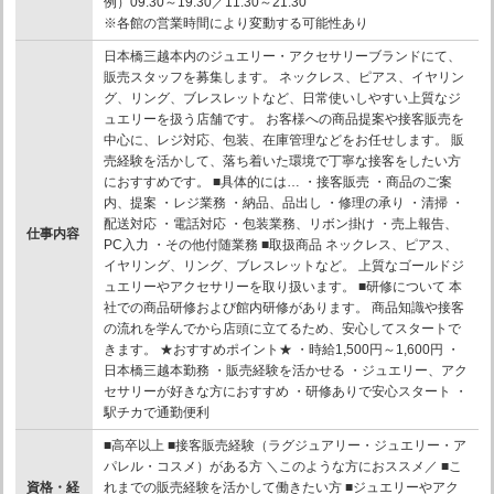
例）09:30～19:30／11:30～21:30
※各館の営業時間により変動する可能性あり
日本橋三越本内のジュエリー・アクセサリーブランドにて、
販売スタッフを募集します。 ネックレス、ピアス、イヤリン
グ、リング、ブレスレットなど、日常使いしやすい上質なジ
ュエリーを扱う店舗です。 お客様への商品提案や接客販売を
中心に、レジ対応、包装、在庫管理などをお任せします。 販
売経験を活かして、落ち着いた環境で丁寧な接客をしたい方
におすすめです。 ■具体的には… ・接客販売 ・商品のご案
内、提案 ・レジ業務 ・納品、品出し ・修理の承り ・清掃 ・
配送対応 ・電話対応 ・包装業務、リボン掛け ・売上報告、
仕事内容
PC入力 ・その他付随業務 ■取扱商品 ネックレス、ピアス、
イヤリング、リング、ブレスレットなど。 上質なゴールドジ
ュエリーやアクセサリーを取り扱います。 ■研修について 本
社での商品研修および館内研修があります。 商品知識や接客
の流れを学んでから店頭に立てるため、安心してスタートで
きます。 ★おすすめポイント★ ・時給1,500円～1,600円 ・
日本橋三越本勤務 ・販売経験を活かせる ・ジュエリー、アク
セサリーが好きな方におすすめ ・研修ありで安心スタート ・
駅チカで通勤便利
■高卒以上 ■接客販売経験（ラグジュアリー・ジュエリー・ア
パレル・コスメ）がある方 ＼このような方におススメ／ ■こ
資格・経
れまでの販売経験を活かして働きたい方 ■ジュエリーやアク