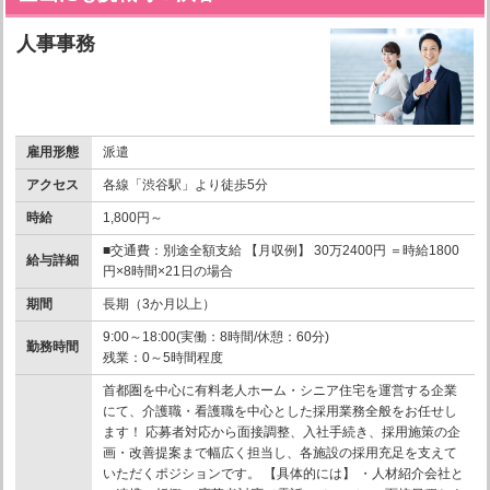
人事事務
雇用形態
派遣
アクセス
各線「渋谷駅」より徒歩5分
時給
1,800円～
■交通費：別途全額支給 【月収例】 30万2400円 ＝時給1800
給与詳細
円×8時間×21日の場合
期間
長期（3か月以上）
9:00～18:00(実働：8時間/休憩：60分)
勤務時間
残業：0～5時間程度
首都圏を中心に有料老人ホーム・シニア住宅を運営する企業
にて、介護職・看護職を中心とした採用業務全般をお任せし
ます！ 応募者対応から面接調整、入社手続き、採用施策の企
画・改善提案まで幅広く担当し、各施設の採用充足を支えて
いただくポジションです。 【具体的には】 ・人材紹介会社と