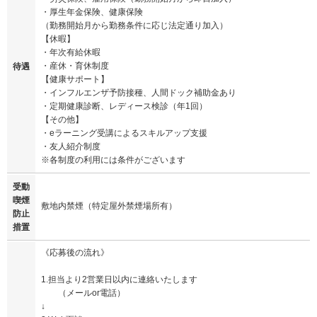
・厚生年金保険、健康保険
（勤務開始月から勤務条件に応じ法定通り加入）
【休暇】
・年次有給休暇
・産休・育休制度
待遇
【健康サポート】
・インフルエンザ予防接種、人間ドック補助金あり
・定期健康診断、レディース検診（年1回）
【その他】
・eラーニング受講によるスキルアップ支援
・友人紹介制度
※各制度の利用には条件がございます
受動
喫煙
敷地内禁煙（特定屋外禁煙場所有）
防止
措置
《応募後の流れ》
1.担当より2営業日以内に連絡いたします
（メールor電話）
↓