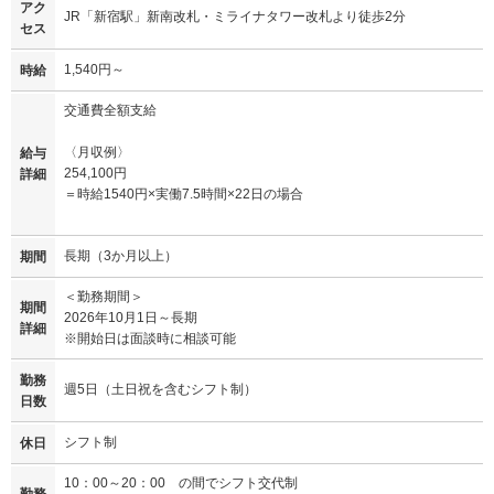
アク
JR「新宿駅」新南改札・ミライナタワー改札より徒歩2分
セス
1,540円～
時給
交通費全額支給
〈月収例〉
給与
254,100円
詳細
＝時給1540円×実働7.5時間×22日の場合
長期（3か月以上）
期間
＜勤務期間＞
期間
2026年10月1日～長期
詳細
※開始日は面談時に相談可能
勤務
週5日（土日祝を含むシフト制）
日数
シフト制
休日
10：00～20：00 の間でシフト交代制