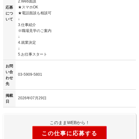
2.Web面談
★スマホOK
応募
★電話面談も相談可
につ
↓
いて
3.仕事紹介
※職場見学のご案内
↓
4.就業決定
↓
5.お仕事スタート
お問
い合
03-5909-5801
わせ
先
掲載
2026年07月29日
日
このままWEBから！
この仕事に応募する