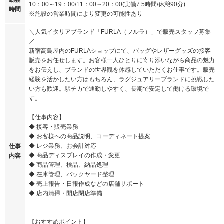
勤務
10：00～19：00/11：00～20：00(実働7.5時間/休憩90分)
時間
※施設の営業時間により変更の可能性あり
＼人気イタリアブランド「FURLA（フルラ）」で販売スタッフ募集
／
新宿高島屋内のFURLAショップにて、バッグやレザーグッズの接客
販売をお任せします。お客様一人ひとりに寄り添いながら商品の魅力
をお伝えし、ブランドの世界観を体感していただくお仕事です。販売
経験を活かしたい方はもちろん、ラグジュアリーブランドに挑戦した
い方も歓迎。駅チカで通勤しやすく、長期で安定して働ける環境で
す。
【仕事内容】
◆ 接客・販売業務
◆ お客様への商品説明、コーディネート提案
◆ レジ業務、お会計対応
仕事
◆ 商品ディスプレイの作成・変更
内容
◆ 商品管理、検品、納品処理
◆ 在庫管理、バックヤード整理
◆ 売上報告・日報作成などの店舗サポート
◆ 店内清掃・開店閉店準備
【おすすめポイント】