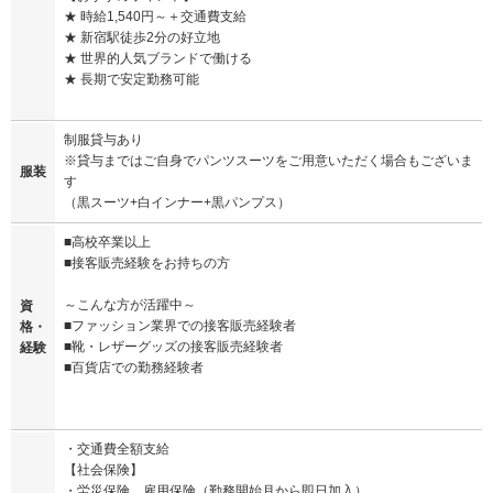
★ 時給1,540円～＋交通費支給
★ 新宿駅徒歩2分の好立地
★ 世界的人気ブランドで働ける
★ 長期で安定勤務可能
制服貸与あり
※貸与まではご自身でパンツスーツをご用意いただく場合もございま
服装
す
（黒スーツ+白インナー+黒パンプス）
■高校卒業以上
■接客販売経験をお持ちの方
～こんな方が活躍中～
資
■ファッション業界での接客販売経験者
格・
■靴・レザーグッズの接客販売経験者
経験
■百貨店での勤務経験者
・交通費全額支給
【社会保険】
・労災保険、雇用保険（勤務開始月から即日加入）