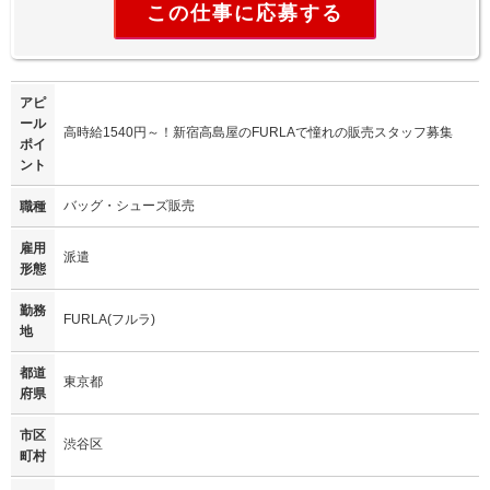
この仕事に応募する
アピ
ール
高時給1540円～！新宿高島屋のFURLAで憧れの販売スタッフ募集
ポイ
ント
バッグ・シューズ販売
職種
雇用
派遣
形態
勤務
FURLA(フルラ)
地
都道
東京都
府県
市区
渋谷区
町村