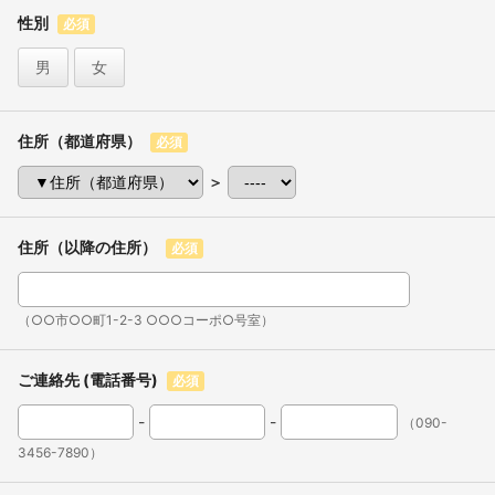
性別
必須
男
女
住所（都道府県）
必須
＞
住所（以降の住所）
必須
（○○市○○町1-2-3 ○○○コーポ○号室）
ご連絡先 (電話番号)
必須
-
-
（090-
3456-7890）