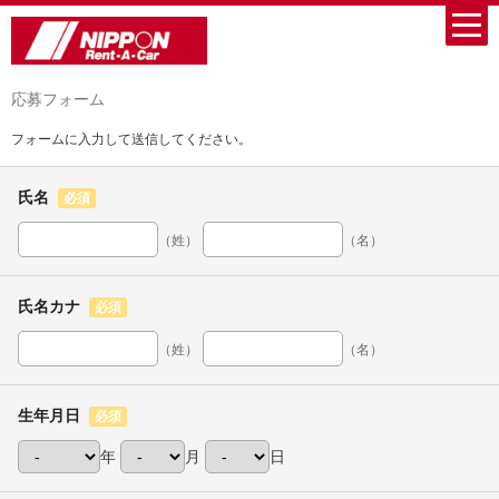
応募フォーム
フォームに入力して送信してください。
氏名
必須
（姓）
（名）
氏名カナ
必須
（姓）
（名）
生年月日
必須
年
月
日