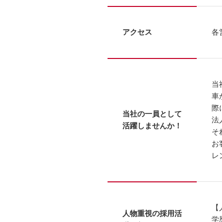
アクセス
各
当
車
際
当社の一員として
法
活躍しませんか！
そ
お
レ
【
人物重視の採用活
学