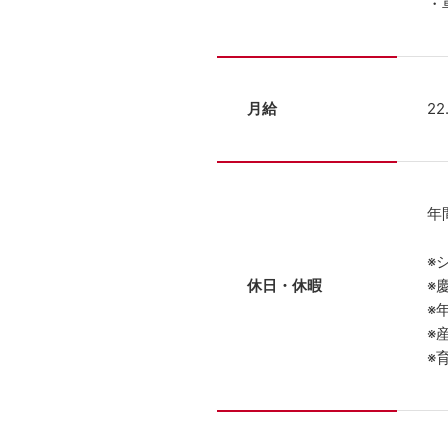
・
月給
2
年
※
休日・休暇
※
※
※
※