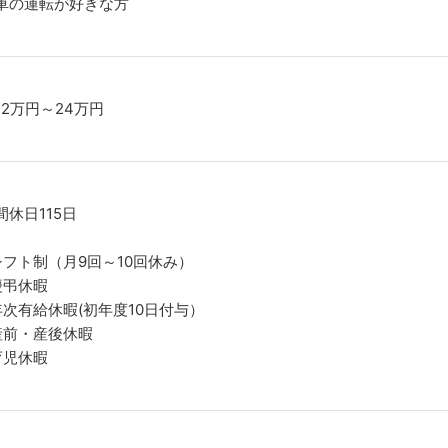
車の運転が好きな方
2.2万円～24万円
間休日115日
シフト制（月9回～10回休み）
慶弔休暇
年次有給休暇(初年度10日付与）
産前・産後休暇
育児休暇