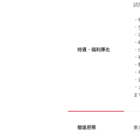
試
・
・
・
・
待遇・福利厚生
・
・
・
・
・
・
ま
都道府県
東