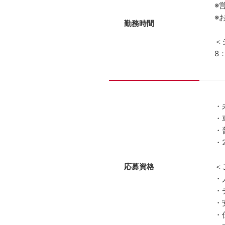
※
※
勤務時間
＜
8
・
・
・
・
応募資格
＜
・
・
・
・