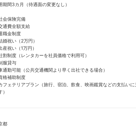
用期間3カ月（待遇面の変更なし）
社会保険完備
交通費全額支給
退職金制度
結婚祝い（2万円）
出産祝い（1万円）
社割制度（レンタカーを社員価格で利用可）
制服貸与
車通勤可能（公共交通機関より早く出社できる場合）
資格補助制度
カフェテリアプラン（旅行、宿泊、飲食、映画鑑賞などの支払いに
す）
京都