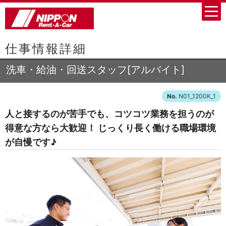
仕事情報詳細
洗車・給油・回送スタッフ[アルバイト]
N01_1200K_1
人と接するのが苦手でも、コツコツ業務を担うのが
得意な方なら大歓迎！ じっくり長く働ける職場環境
が自慢です♪