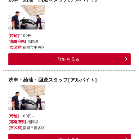
[時給]
1,100円～
[都道府県]
福岡県
[市区群]
福岡市中央区
詳細を見る
洗車・給油・回送スタッフ[アルバイト]
[時給]
1,100円～
[都道府県]
福岡県
[市区群]
福岡市博多区