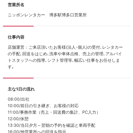
営業所名
ニッポンレンタカー 博多駅博多口営業所
仕事内容
店舗運営：ご来店頂いたお客様(法人･個人)の受付､レンタカー
の手配､回送をはじめ､洗車や車体点検、売上の管理､アルバイ
トスタッフへの指導､シフト管理等､幅広い仕事をお任せしま
す｡
主な1日の流れ
08:00/出社
10:00/前日の引き継ぎ、お客様の対応
11:00/事務作業（売上・回送費の集計、PC入力）
12:00/休憩
13:30/当日夕方～翌朝の予約を確認と車両手配
16:00/他営業所への回送を指示