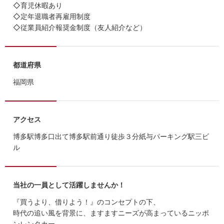
◇育児休暇あり
◇定年退職者再雇用制度
◇従業員紹介報奨金制度（友人紹介など）
都道府県
福岡県
アクセス
博多駅博多口出て博多駅前通り徒歩３分紙与パーキング駅三ビ
ル
当社の一員として活躍しませんか！
『買うより、借りよう！』のコンセプトの下、
時代の追い風を背景に、ますますニーズが高まっているニッポ
ンレンタカー。