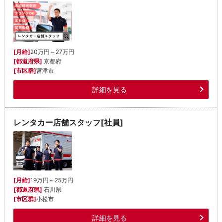
[月給]
20万円～27万円
[都道府県]
京都府
[市区群]
宮津市
詳細を見る
レンタカー店舗スタッフ[社員]
[月給]
19万円～25万円
[都道府県]
石川県
[市区群]
小松市
詳細を見る