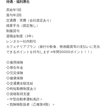
待遇・福利厚生
昇給年1回
賞与年2回
交通費：実費（会社規定あり）
残業手当（固定無し）
制服貸与
退職金制度（3年）
レンタカー社内割引
カフェテリアプラン（旅行や飲食、映画鑑賞等の支払いに充当
できるポイントを付与します→年間30000ポイント！！）
◇雇用保険
◇厚生年金
◇労災保険
◇健康保険
◇交通費全額支給
◇時短勤務制度あり
◇資格取得支援
＜中型自動車運転免許＞
＜危険物取扱者（乙種第4類）＞