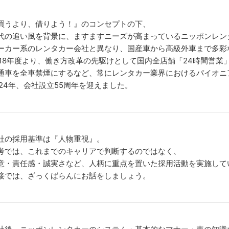
買うより、借りよう！』のコンセプトの下、
代の追い風を背景に、ますますニーズが高まっているニッポンレン
ーカー系のレンタカー会社と異なり、国産車から高級外車まで多彩
018年度より、働き方改革の先駆けとして国内全店舗「24時間営業
通車を全車禁煙にするなど、常にレンタカー業界におけるパイオニ
024年、会社設立55周年を迎えました。
社の採用基準は『人物重視』。
考では、これまでのキャリアで判断するのではなく、
意・責任感・誠実さなど、人柄に重点を置いた採用活動を実施して
接では、ざっくばらんにお話をしましょう。