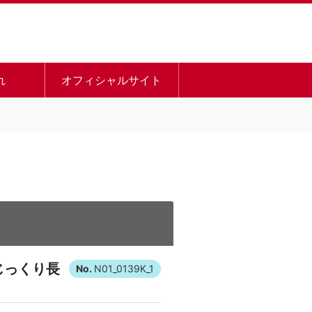
れ
オフィシャルサイト
じっくり長
N01_0139K_1