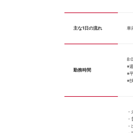
主な1日の流れ
車
8:
※
勤務時間
※
※
・
・
・