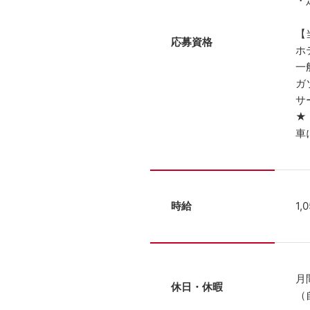
・
【
応募資格
ホ
一
ガ
サ
★
車
時給
1,
月
休日・休暇
（