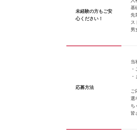
入
基
未経験の方もご安
先
心ください！
ス
男
当
・
・
応募方法
ご
選
ち
皆