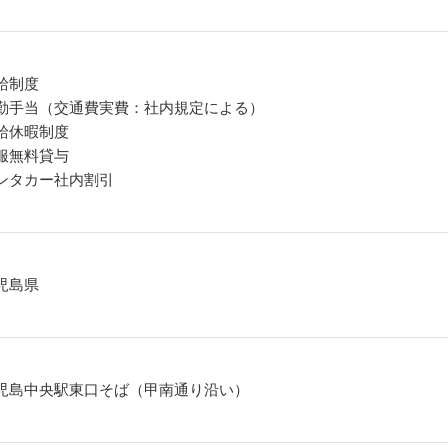
給制度
勤手当（交通費実費：社内規定による）
給休暇制度
服無料貸与
ンタカー社内割引
児島県
児島中央駅東口そば（甲南通り沿い）