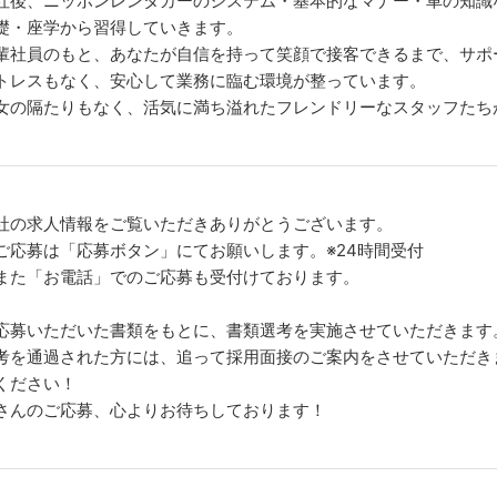
社後、ニッポンレンタカーのシステム・基本的なマナー・車の知識
礎・座学から習得していきます。
輩社員のもと、あなたが自信を持って笑顔で接客できるまで、サポ
トレスもなく、安心して業務に臨む環境が整っています。
女の隔たりもなく、活気に満ち溢れたフレンドリーなスタッフたち
社の求人情報をご覧いただきありがとうございます。
ご応募は「応募ボタン」にてお願いします。※24時間受付
また「お電話」でのご応募も受付けております。
応募いただいた書類をもとに、書類選考を実施させていただきます
考を通過された方には、追って採用面接のご案内をさせていただき
ください！
さんのご応募、心よりお待ちしております！