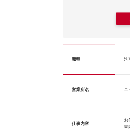
職種
洗
営業所名
ニ
お
仕事内容
車