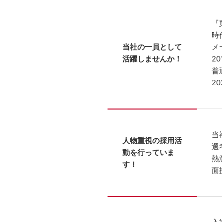
『
時
当社の一員として
メ
活躍しませんか！
2
普
2
当
人物重視の採用活
選
動を行っていま
熱
す！
面