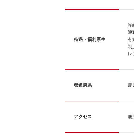
昇
通
待遇・福利厚生
有
制
レ
都道府県
鹿
アクセス
鹿