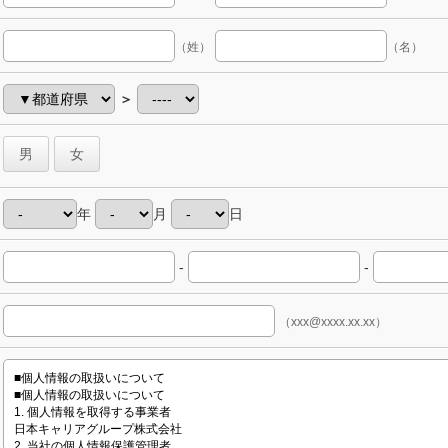
（姓）
（名）
＞
男
女
年
月
日
-
-
（xxx@xxxx.xx.xx）