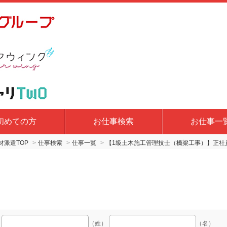
初めての方
お仕事検索
お仕事一
派遣TOP
仕事検索
仕事一覧
【1級土木施工管理技士（橋梁工事）】正社
（姓）
（名）