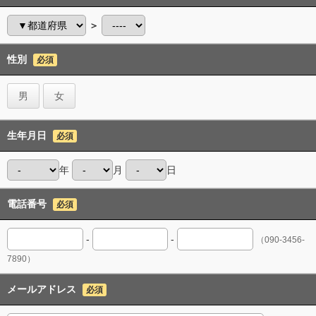
＞
性別
必須
男
女
生年月日
必須
年
月
日
電話番号
必須
-
-
（090-3456-
7890）
メールアドレス
必須