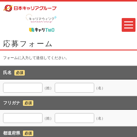
応募フォーム
フォームに入力して送信してください。
氏名
必須
（姓）
（名）
フリガナ
必須
（姓）
（名）
都道府県
必須