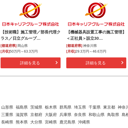
【技術職】施工管理／部長代理ク
【機械器具設置工事の施工管理】
ラス／日立グループ…
＜正社員＞設立30…
[都道府県]
岡山県
[都道府県]
神奈川県
[月収]
50万円～63.3万円
[月収]
29.3万円～46.6万円
詳細を見る
詳細を見る
山形県
福島県
茨城県
栃木県
群馬県
埼玉県
千葉県
東京都
神奈
三重県
滋賀県
京都府
大阪府
兵庫県
奈良県
和歌山県
鳥取県
島
長崎県
熊本県
大分県
宮崎県
鹿児島県
沖縄県