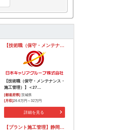
【技術職（保守・メンテナンス・施工管理）】＜27卒・理系限定＞家賃補助／賞与／退職金あり！?国家機密に関わるレアな技術職募集！
【技術職（保守・メンテナンス・
施工管理）】＜27…
[都道府県]
茨城県
[月収]
26.6万円～32万円
詳細を見る
【プラント施工管理】静岡／藤枝市｜経験者募集／独自技術で環境貢献／年休124日／資格支援あり～