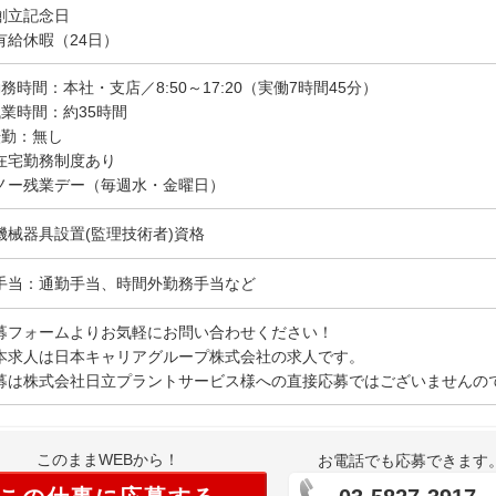
創立記念日
有給休暇（24日）
勤務時間：本社・支店／8:50～17:20（実働7時間45分）
残業時間：約35時間
転勤：無し
在宅勤務制度あり
ノー残業デー（毎週水・金曜日）
機械器具設置(監理技術者)資格
手当：通勤手当、時間外勤務手当など
募フォームよりお気軽にお問い合わせください！
本求人は日本キャリアグループ株式会社の求人です。
募は株式会社日立プラントサービス様への直接応募ではございませんの
このままWEBから！
お電話でも応募できます