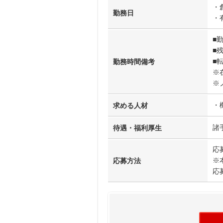
・
勤務日
・
■
■
■
勤務時間備考
※
※
・
求める人材
諸
待遇・福利厚生
応
※
応募方法
応