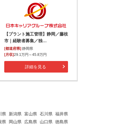
【プラント施工管理】静岡／藤枝
市｜経験者募集／独…
[都道府県]
静岡県
[月収]
29.1万円～45.8万円
詳細を見る
川県
新潟県
富山県
石川県
福井県
根県
岡山県
広島県
山口県
徳島県