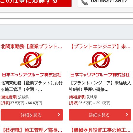
この仕事に応募する
03-5827-3917
北関東勤務【産業プラントにおける施工管理（空調・衛生・電気設備分野）】
【プラントエンジニア】未経験入社8割！手厚い研修サポートで安心。国家資格の取得も目指せるお仕事です！
北関東勤務【産業プラントにおけ
【プラントエンジニア】未経験入
る施工管理（空調・…
社8割！手厚い研修…
[都道府県]
茨城県
[都道府県]
茨城県
[月収]
37.5万円～66.6万円
[月収]
26.6万円～29.1万円
詳細を見る
詳細を見る
【技術職】施工管理／部長代理クラス／日立グループ特約店／岡山本社／直行直帰可能／土日祝休み／賞与年2回
【機械器具設置工事の施工管理】＜正社員＞設立30年以上／年休125日◎賞与有◎