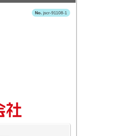
jscr-91108-1
。