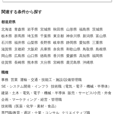
関連する条件から探す
都道府県
北海道
青森県
岩手県
宮城県
秋田県
山形県
福島県
茨城県
栃木県
群馬県
埼玉県
千葉県
東京都
神奈川県
新潟県
富山県
石川県
福井県
山梨県
長野県
岐阜県
静岡県
愛知県
三重県
滋賀県
京都府
大阪府
兵庫県
奈良県
和歌山県
鳥取県
島根県
岡山県
広島県
山口県
徳島県
香川県
愛媛県
高知県
福岡県
佐賀県
長崎県
熊本県
大分県
宮崎県
鹿児島県
沖縄県
職種
事務
営業
運輸・交通・技能工・施設/設備管理職
SE・システム開発・インフラ
技術職（電気・電子・機械・半導体）
建築・土木・電気・電子・機械・半導体
販売・サービス/小売・外食
企画・マーケティング・経営・管理職
技術職（医薬・化学・素材・食品）
専門職/教育・通訳・士業・コンサル
クリエイティブ職