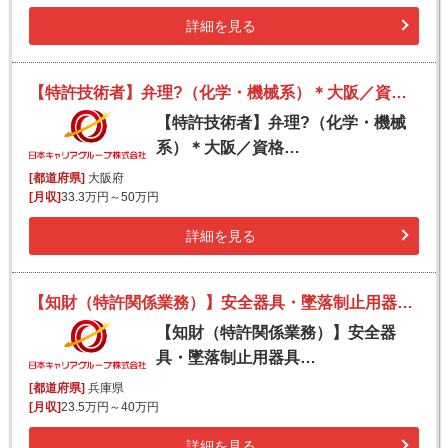
詳細を見る
【特許技術者】弁理?（化学・機械系）＊大阪／資格無OK！ご経験を活かし弁理?を?指せます◆賞与実績4.4ヶ?分
【特許技術者】弁理?（化学・機械
系）＊大阪／資格…
[都道府県]
大阪府
[月収]
33.3万円～50万円
詳細を見る
【知財（特許関係業務）】安全器具・墜落制止用器具の草分け的メーカー／完全週休2日制／賞与年2回／風通しの良い環境で働きやすさ抜群◎
【知財（特許関係業務）】安全器
具・墜落制止用器具…
[都道府県]
兵庫県
[月収]
23.5万円～40万円
詳細を見る