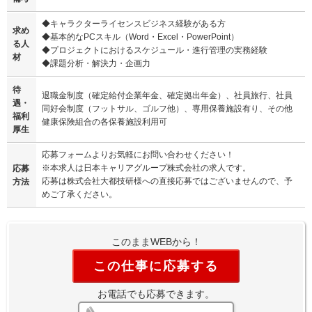
◆キャラクターライセンスビジネス経験がある方
求め
◆基本的なPCスキル（Word・Excel・PowerPoint）
る人
◆プロジェクトにおけるスケジュール・進行管理の実務経験
材
◆課題分析・解決力・企画力
待
退職金制度（確定給付企業年金、確定拠出年金）、社員旅行、社員
遇・
同好会制度（フットサル、ゴルフ他）、専用保養施設有り、その他
福利
健康保険組合の各保養施設利用可
厚生
応募フォームよりお気軽にお問い合わせください！
※本求人は日本キャリアグループ株式会社の求人です。
応募
応募は株式会社大都技研様への直接応募ではございませんので、予
方法
めご了承ください。
このままWEBから！
この仕事に応募する
お電話でも応募できます。