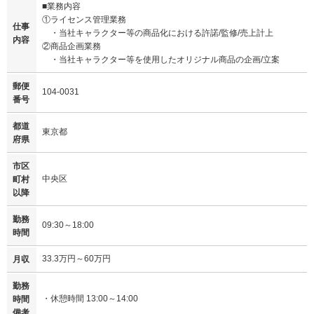
■業務内容
①ライセンス管理業務
仕事
・当社キャラクター等の商品化における許諾/監修/売上計上
内容
②商品企画業務
・当社キャラクター等を使用したオリジナル商品の企画/立案
郵便
104-0031
番号
都道
東京都
府県
市区
中央区
町村
以降
勤務
09:30～18:00
時間
33.3万円～60万円
月収
勤務
・休憩時間 13:00～14:00
時間
備考