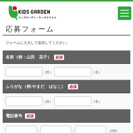
応募フォーム
フォームに入力して送信してください。
名前（例：山田 花子）
必須
（姓）
（名）
ふりがな（例:やまだ はなこ）
必須
（姓）
（名）
電話番号
必須
-
-
（090-