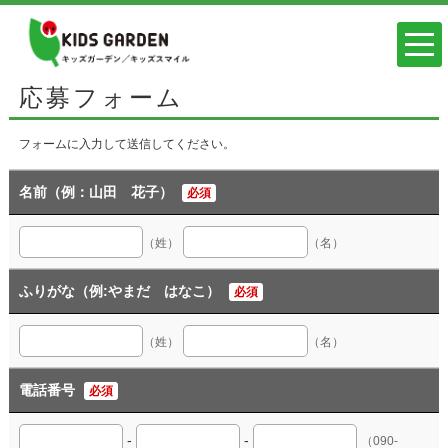
応募フォーム
フォームに入力して送信してください。
名前（例：山田 花子）
必須
（姓）
（名）
ふりがな（例:やまだ はなこ）
必須
（姓）
（名）
電話番号
必須
-
-
（090-