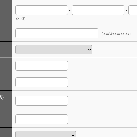
-
-
7890）
（xxx@xxxx.xx.xx）
県）