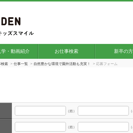
見学・動画紹介
お仕事検索
新卒の方
事検索
仕事一覧
自然豊かな環境で園外活動も充実！
応募フォーム
（姓）
（
（姓）
（