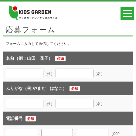
応募フォーム
フォームに入力して送信してください。
名前（例：山田 花子）
必須
（姓）
（名）
ふりがな（例:やまだ はなこ）
必須
（姓）
（名）
電話番号
必須
-
-
（090-