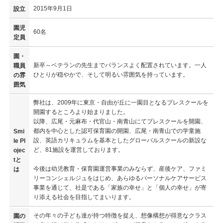
2015年9月1日
設立
園児
60名
定員
園・
新卒～ベテランの先生までバランスよく配置されています。一人
職員
ひとりが穏やかで、そして明るい雰囲気を持っています。
の雰
囲気
弊社は、2009年に東京・自由が丘に一園目となるプレスクールを
開園するところより始まりました。
以降、広尾・元麻布・代官山・南青山にてプレスクールを開園、
都内を中心とした認可保育園の開園、広尾・南青山での学童施
Smi
設、英語カリキュラムを基本としたグローバルスクールの新設な
le Pl
ど、81施設を運営しております。
ojec
tと
今後は幼児教育・保育園運営事業のみならず、産後ケア、ファミ
は
リーコンシェルジュをはじめ、あらゆるパーソナルケアサービス
事業を通じて、社是である「家族の幸せ」と「個人の幸せ」が寄
り添える社会を目指してまいります。
その年々の子ども達が持つ特徴を捉え、想像構想が得意なクラス
園の