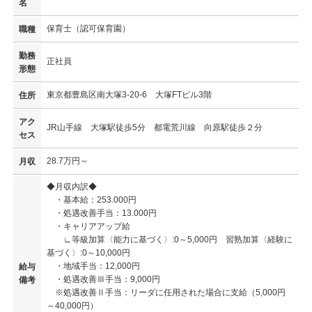
名
保育士（認可保育園）
職種
勤務
正社員
形態
東京都豊島区南大塚3-20-6 大塚FTビル3階
住所
アク
JR山手線 大塚駅徒歩5分 都電荒川線 向原駅徒歩２分
セス
28.7万円～
月収
◆月収内訳◆
・基本給：253.000円
・処遇改善手当：13.000円
・キャリアアップ給
∟等級加算〈能力に基づく〉:0～5,000円 習熟加算〈経験に
基づく〉:0～10,000円
・地域手当：12,000円
給与
・処遇改善Ⅲ手当：9,000円
備考
※処遇改善Ⅱ手当：リーダに任用された場合に支給（5,000円
～40,000円）