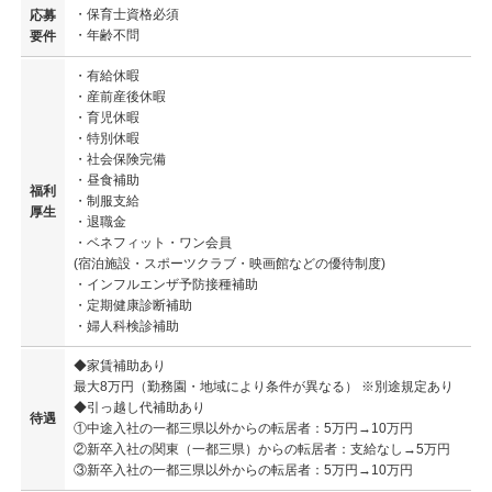
・保育士資格必須
応募
・年齢不問
要件
・有給休暇
・産前産後休暇
・育児休暇
・特別休暇
・社会保険完備
・昼食補助
福利
・制服支給
厚生
・退職金
・ベネフィット・ワン会員
(宿泊施設・スポーツクラブ・映画館などの優待制度)
・インフルエンザ予防接種補助
・定期健康診断補助
・婦人科検診補助
◆家賃補助あり
最大8万円（勤務園・地域により条件が異なる） ※別途規定あり
◆引っ越し代補助あり
待遇
①中途入社の一都三県以外からの転居者：5万円→10万円
②新卒入社の関東（一都三県）からの転居者：支給なし→5万円
③新卒入社の一都三県以外からの転居者：5万円→10万円