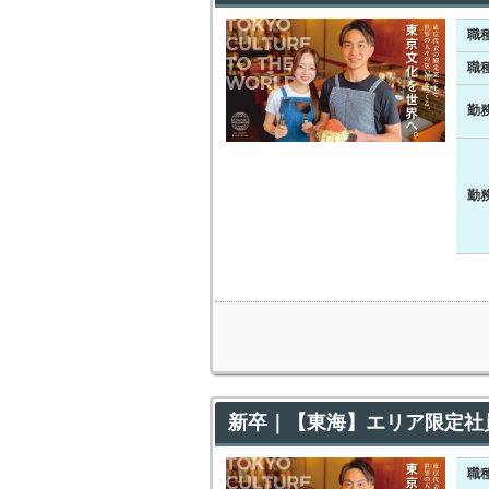
職
職
勤
勤
新卒｜【東海】エリア限定社
職