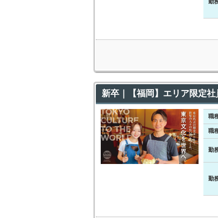
勤
新卒｜【福岡】エリア限定社
職
職
勤
勤