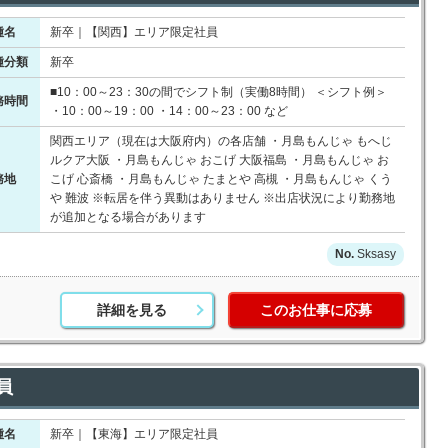
種名
新卒｜【関西】エリア限定社員
種分類
新卒
■10：00～23：30の間でシフト制（実働8時間） ＜シフト例＞
務時間
・10：00～19：00 ・14：00～23：00 など
関西エリア（現在は大阪府内）の各店舗 ・月島もんじゃ もへじ
ルクア大阪 ・月島もんじゃ おこげ 大阪福島 ・月島もんじゃ お
務地
こげ 心斎橋 ・月島もんじゃ たまとや 高槻 ・月島もんじゃ くう
や 難波 ※転居を伴う異動はありません ※出店状況により勤務地
が追加となる場合があります
Sksasy
詳細を見る
このお仕事に応募
員
種名
新卒｜【東海】エリア限定社員