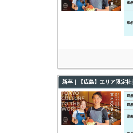
勤
勤
新卒｜【広島】エリア限定社
職
職
勤