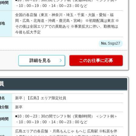
■10：00～23：30の間でシフト制（実働8時間） ＜シフト例＞
務時間
・10：00～19：00 ・14：00～23：00 など
全国の各店舗（東京・神奈川・埼玉・千葉・大阪・愛知・福
岡・広島・北海道・沖縄・鹿児島・宮崎） ※初期配属は東京 ※
務地
その後は全国エリアでの異動あり ※事業拡大に伴い、勤務地は
今後も拡大予定
Ssgs27
詳細を見る
このお仕事に応募
員
種名
新卒｜【広島】エリア限定社員
種分類
新卒
■10：00～23：30の間でシフト制（実働8時間） ＜シフト例＞
務時間
・10：00～19：00 ・14：00～23：00 など
広島エリアの各店舗 ・月島もんじゃ もへじ 広島駅 ※転居を伴