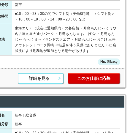
種分類
新卒
■10：00～23：30の間でシフト制（実働8時間） ＜シフト例＞
務時間
・10：00～19：00 ・14：00～23：00 など
東海エリア（現在は愛知県内）の各店舗 ・月島もんじゃ くうや
名古屋久屋大通りパーク ・月島もんじゃ おこげ 栄 ・月島もん
務地
じゃ もへじ ミッドランドスクエア ・月島もんじゃ おこげ 三井
アウトレットパーク岡崎 ※転居を伴う異動はありません ※出店
状況により勤務地が追加となる場合があります
Stkasy
詳細を見る
このお仕事に応募
種名
新卒｜総合職
種分類
新卒