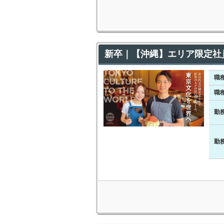
新卒｜【沖縄】エリア限定社
職
職
勤
勤