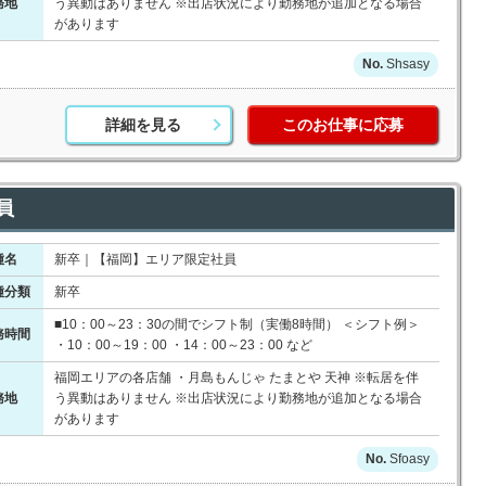
務地
う異動はありません ※出店状況により勤務地が追加となる場合
があります
Shsasy
詳細を見る
このお仕事に応募
員
種名
新卒｜【福岡】エリア限定社員
種分類
新卒
■10：00～23：30の間でシフト制（実働8時間） ＜シフト例＞
務時間
・10：00～19：00 ・14：00～23：00 など
福岡エリアの各店舗 ・月島もんじゃ たまとや 天神 ※転居を伴
務地
う異動はありません ※出店状況により勤務地が追加となる場合
があります
Sfoasy