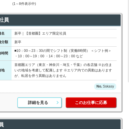
(1～8件表示中)
社員
種名
新卒｜【首都圏】エリア限定社員
種分類
新卒
■10：00～23：30の間でシフト制（実働8時間） ＜シフト例＞
務時間
・10：00～19：00 ・14：00～23：00 など
首都圏エリア（東京・神奈川・埼玉・千葉）の各店舗 ※お住ま
務地
いの地域を考慮して配属します ※エリア内での異動はあります
が、転居を伴う異動はありません
Sskasy
詳細を見る
このお仕事に応募
員