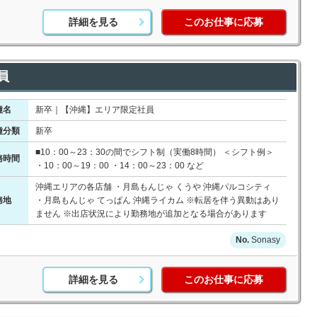
詳細を見る
このお仕事に応募
員
種名
新卒｜【沖縄】エリア限定社員
種分類
新卒
■10：00～23：30の間でシフト制（実働8時間） ＜シフト例＞
務時間
・10：00～19：00 ・14：00～23：00 など
沖縄エリアの各店舗 ・月島もんじゃ くうや 沖縄パルコシティ
務地
・月島もんじゃ てっぱん 沖縄ライカム ※転居を伴う異動はあり
ません ※出店状況により勤務地が追加となる場合があります
Sonasy
詳細を見る
このお仕事に応募