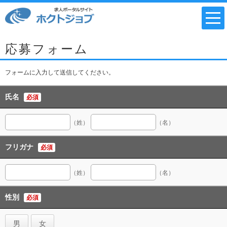
応募フォーム
フォームに入力して送信してください。
氏名
必須
（姓）
（名）
フリガナ
必須
（姓）
（名）
性別
必須
男
女