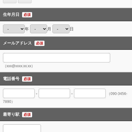
生年月日
必須
年
月
日
メールアドレス
必須
（xxx@xxxx.xx.xx）
電話番号
必須
-
-
（090-3456-
7890）
最寄り駅
必須