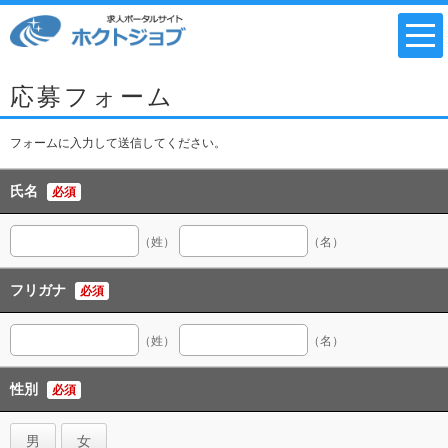
応募フォーム
フォームに入力して送信してください。
氏名
必須
（姓）
（名）
フリガナ
必須
（姓）
（名）
性別
必須
男
女