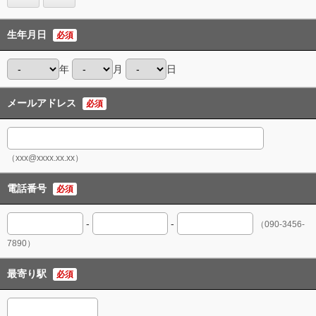
生年月日
必須
年
月
日
メールアドレス
必須
（xxx@xxxx.xx.xx）
電話番号
必須
-
-
（090-3456-
7890）
最寄り駅
必須