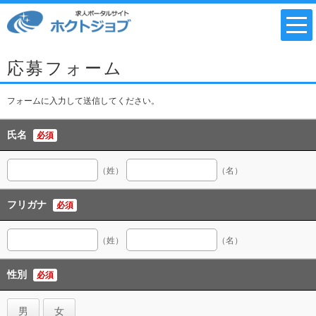
応募フォーム
フォームに入力して送信してください。
氏名
必須
（姓）
（名）
フリガナ
必須
（姓）
（名）
性別
必須
男
女