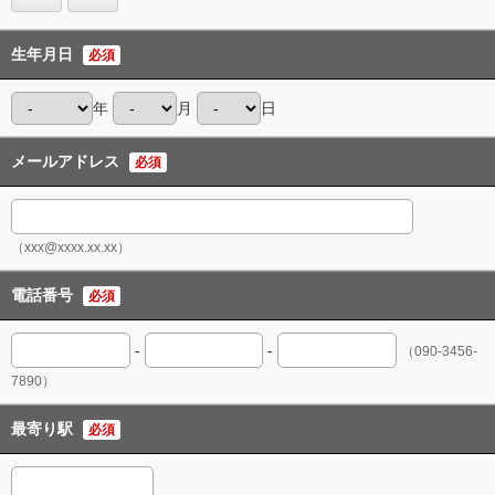
生年月日
必須
年
月
日
メールアドレス
必須
（xxx@xxxx.xx.xx）
電話番号
必須
-
-
（090-3456-
7890）
最寄り駅
必須