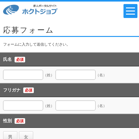
応募フォーム
フォームに入力して送信してください。
氏名
必須
（姓）
（名）
フリガナ
必須
（姓）
（名）
性別
必須
男
女