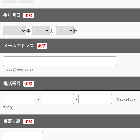
生年月日
必須
年
月
日
メールアドレス
必須
（xxx@xxxx.xx.xx）
電話番号
必須
-
-
（090-3456-
7890）
最寄り駅
必須