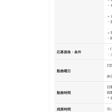
・
＜
・
＜
・
・
応募資格・条件
・
2
勤務曜日
休
日
宿
勤務時間
＊
月
残業時間