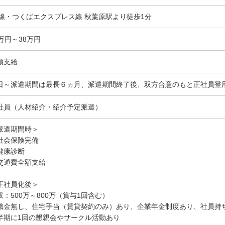
R線・つくばエクスプレス線 秋葉原駅より徒歩1分
5万円～38万円
額支給
日～派遣期間は最長６ヵ月、派遣期間終了後、双方合意のもと正社員登
社員（人材紹介・紹介予定派遣）
派遣期間時＞
社会保険完備
健康診断
交通費全額支給
正社員化後＞
収：500万～800万（賞与1回含む）
職金無し、住宅手当（賃貸契約のみ）あり、企業年金制度あり、社員持
半期に1回の懇親会やサークル活動あり