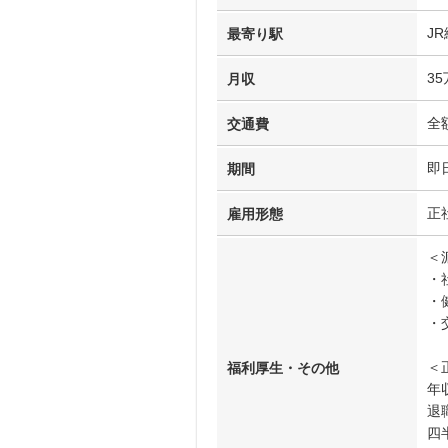
J
最寄り駅
3
月収
全
交通費
即
期間
正
雇用形態
＜
・
・
・
＜
福利厚生・その他
年
退
四