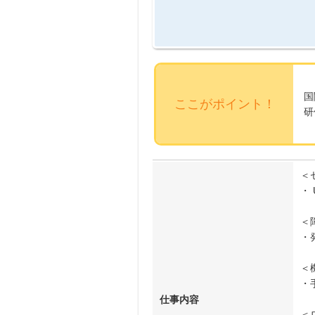
国
ここがポイント！
研
＜
・
＜
・
＜
・
仕事内容
＜