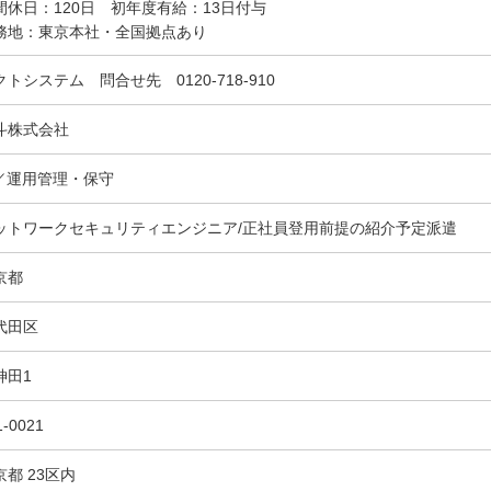
間休日：120日 初年度有給：13日付与
務地：東京本社・全国拠点あり
クトシステム 問合せ先 0120-718-910
斗株式会社
T／運用管理・保守
ットワークセキュリティエンジニア/正社員登用前提の紹介予定派遣
京都
代田区
神田1
1-0021
京都 23区内