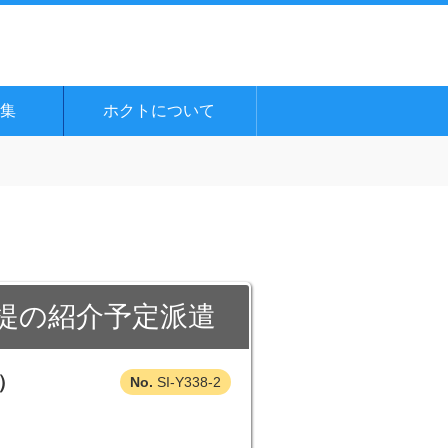
集
ホクトについて
提の紹介予定派遣
）
SI-Y338-2