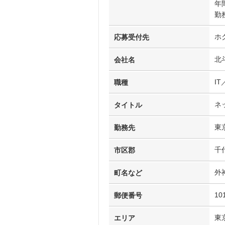
年
勤
ホ
応募受付先
北
会社名
I
職種
ネ
タイトル
東
勤務先
千
市区郡
外
町名など
10
郵便番号
東
エリア