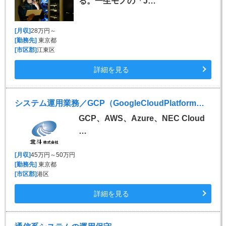
る。一生モノの「J…
[月収]
28万円～
[勤務先]
東京都
[市区郡]
江東区
詳細を見る
システム運用業務／GCP（GoogleCloudPlatform）・AWS・AZURE・NECCloudLass
GCP、AWS、Azure、NEC Cloud
…
[月収]
45万円～50万円
[勤務先]
東京都
[市区郡]
港区
詳細を見る