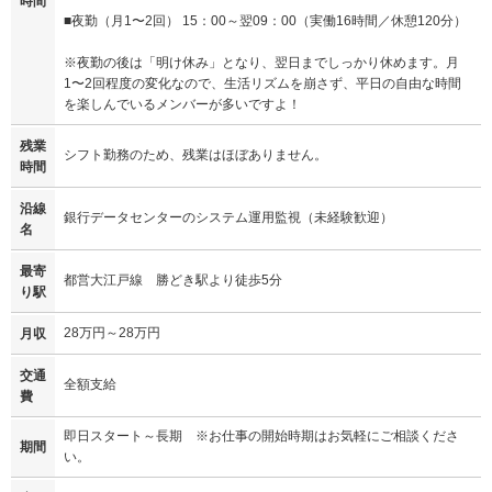
時間
■夜勤（月1〜2回） 15：00～翌09：00（実働16時間／休憩120分）
※夜勤の後は「明け休み」となり、翌日までしっかり休めます。月
1〜2回程度の変化なので、生活リズムを崩さず、平日の自由な時間
を楽しんでいるメンバーが多いですよ！
残業
シフト勤務のため、残業はほぼありません。
時間
沿線
銀行データセンターのシステム運用監視（未経験歓迎）
名
最寄
都営大江戸線 勝どき駅より徒歩5分
り駅
28万円～28万円
月収
交通
全額支給
費
即日スタート～長期 ※お仕事の開始時期はお気軽にご相談くださ
期間
い。