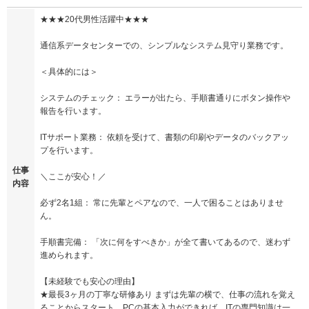
★★★20代男性活躍中★★★
通信系データセンターでの、シンプルなシステム見守り業務です。
＜具体的には＞
システムのチェック： エラーが出たら、手順書通りにボタン操作や
報告を行います。
ITサポート業務： 依頼を受けて、書類の印刷やデータのバックアッ
プを行います。
仕事
＼ここが安心！／
内容
必ず2名1組： 常に先輩とペアなので、一人で困ることはありませ
ん。
手順書完備： 「次に何をすべきか」が全て書いてあるので、迷わず
進められます。
【未経験でも安心の理由】
★最長3ヶ月の丁寧な研修あり まずは先輩の横で、仕事の流れを覚え
ることからスタート。PCの基本入力ができれば、ITの専門知識は一