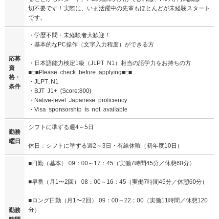
切不要です！実際に、いま活躍中の先輩もほとんどが未経験スタート
です。
・学歴不問・未経験者大歓迎！
・基本的なPC操作（文字入力程度）ができる方
応募
・日本語能力検定1級（JLPT N1）相当の語学力をお持ちの方
資
■□■Please check before applying■□■
格・
・JLPT N1
条件
・BJT J1+ (Score:800)
・Native-level Japanese proficiency
・Visa sponsorship is not available
シフトに準ずる週4～5日
勤務
曜日
休日：シフトに準ずる週2～3日・有給休暇（初年度10日）
■日勤（基本） 09：00～17：45（実働7時間45分／休憩60分）
■早番（月1〜2回） 08：00～16：45（実働7時間45分／休憩60分）
■ロング日勤（月1〜2回） 09：00～22：00（実働11時間／休憩120
分）
勤務