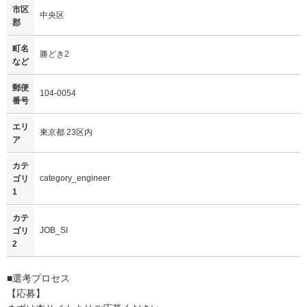
市区
中央区
郡
町名
勝どき2
など
郵便
104-0054
番号
エリ
東京都 23区内
ア
カテ
category_engineer
ゴリ
1
カテ
JOB_SI
ゴリ
2
■選考プロセス
【応募】