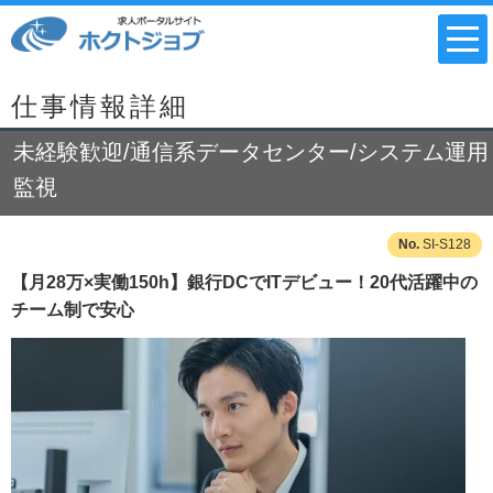
仕事情報詳細
未経験歓迎/通信系データセンター/システム運用
監視
SI-S128
【月28万×実働150h】銀行DCでITデビュー！20代活躍中の
チーム制で安心