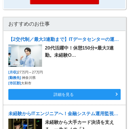
おすすめのお仕事
【2交代制／最大3連勤まで】ITデータセンターの運用監視
20代活躍中！休憩150分×最大3連
勤。未経験O…
[月収]
27万円～27万円
[勤務先]
神奈川県
[市区郡]
大和市
詳細を見る
未経験からITエンジニアへ！金融システム運用監視（JP1が学べる）
未経験から大手カード決済を支え