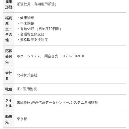
雇用
派遣社員（有期雇用派遣）
形態
・健康診断
福利
・年末調整
厚
・有給休暇 （初年度10日間）
生・
・交通費全額支給
その
・資格取得支援制度
他
応募
ホクトシステム 問合せ先 0120-718-910
受付
先
会社
北斗株式会社
名
IT／運用監視
職種
タイ
未経験歓迎/通信系データセンター/システム運用監視
トル
勤務
東京都
先