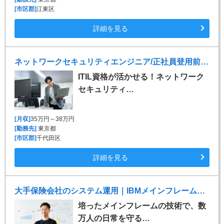
[市区郡]
江東区
詳細を見る
ネットワークセキュリティエンジニア/正社員登用前提の紹介予定派遣
ITIL資格が活かせる！ネットワーク
セキュリティ…
[月収]
35万円～38万円
[勤務先]
東京都
[市区郡]
千代田区
詳細を見る
大手保険会社のシステム運用｜IBMメインフレーム・A-AUTO・JP1｜月実働150h
培ったメインフレームの技術で、数
万人の日常を守る…