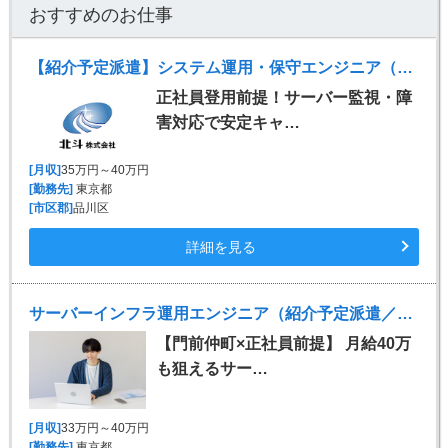
おすすめのお仕事
【紹介予定派遣】システム運用・保守エンジニア（サーバー監視・障害対応）
正社員登用前提！サーバー監視・障
害対応で安定キャ…
[月収]
35万円～40万円
[勤務先]
東京都
[市区郡]
品川区
詳細を見る
サーバーインフラ運用エンジニア（紹介予定派遣／月給最大40万円／実働150h
【門前仲町×正社員前提】 月給40万
も狙えるサー…
[月収]
33万円～40万円
[勤務先]
東京都