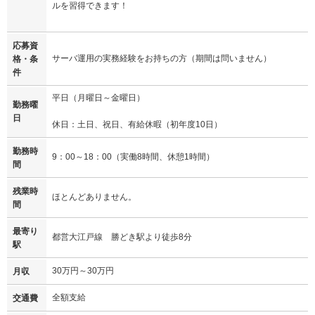
ルを習得できます！
応募資
サーバ運用の実務経験をお持ちの方（期間は問いません）
格・条
件
平日（月曜日～金曜日）
勤務曜
日
休日：土日、祝日、有給休暇（初年度10日）
勤務時
9：00～18：00（実働8時間、休憩1時間）
間
残業時
ほとんどありません。
間
最寄り
都営大江戸線 勝どき駅より徒歩8分
駅
30万円～30万円
月収
全額支給
交通費