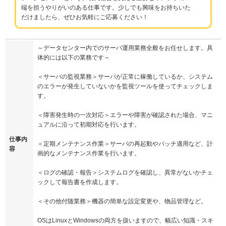
端を担うやりがいのある仕事です。少しでも興味をお持ちいた
だけましたら、ぜひお気軽にご応募ください！
～データセンター内でのサーバ運用業務全般をお任せします。具
体的には以下の業務です～
＜サーバの監視業務＞サーバが正常に稼働しているか、システム
のエラーが発生していないかを監視ツールを使ってチェックしま
す。
＜障害発生時の一次対応＞エラーや障害が確認された場合、マニ
ュアルに沿って初期対応を行います。
仕事内
＜定期メンテナンス作業＞サーバの再起動やパッチ適用など、計
容
画的なメンテナンス作業を行います。
＜ログの確認・報告＞システムログを確認し、異常がないかチェ
ックして報告書を作成します。
＜その他付随業務＞機器の簡単な設定変更や、物品管理など。
OSはLinuxとWindowsの両方を扱いますので、幅広い知識・スキ