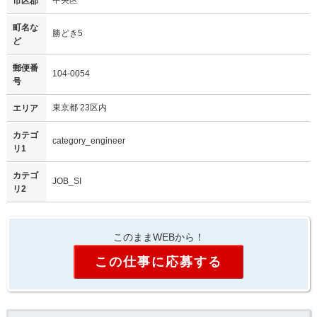
中央区
市区郡
町名な
勝どき5
ど
郵便番
104-0054
号
東京都 23区内
エリア
カテゴ
category_engineer
リ1
カテゴ
JOB_SI
リ2
このままWEBから！
この仕事に応募する