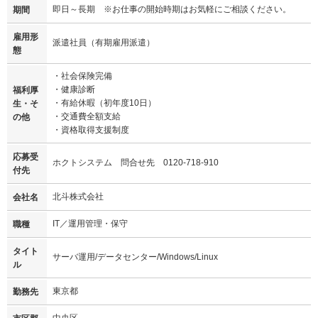
即日～長期 ※お仕事の開始時期はお気軽にご相談ください。
期間
雇用形
派遣社員（有期雇用派遣）
態
・社会保険完備
・健康診断
福利厚
・有給休暇（初年度10日）
生・そ
・交通費全額支給
の他
・資格取得支援制度
応募受
ホクトシステム 問合せ先 0120-718-910
付先
北斗株式会社
会社名
IT／運用管理・保守
職種
タイト
サーバ運用/データセンター/Windows/Linux
ル
東京都
勤務先