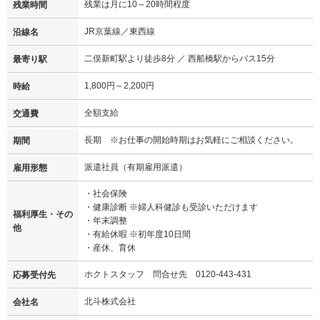
残業は月に10～20時間程度
残業時間
JR京葉線／東西線
沿線名
二俣新町駅より徒歩8分 ／ 西船橋駅からバス15分
最寄り駅
1,800円～2,200円
時給
全額支給
交通費
長期 ※お仕事の開始時期はお気軽にご相談ください。
期間
派遣社員（有期雇用派遣）
雇用形態
・社会保険
・健康診断 ※婦人科健診も受診いただけます
福利厚生・その
・年末調整
他
・有給休暇 ※初年度10日間
・産休、育休
ホクトスタッフ 問合せ先 0120-443-431
応募受付先
北斗株式会社
会社名