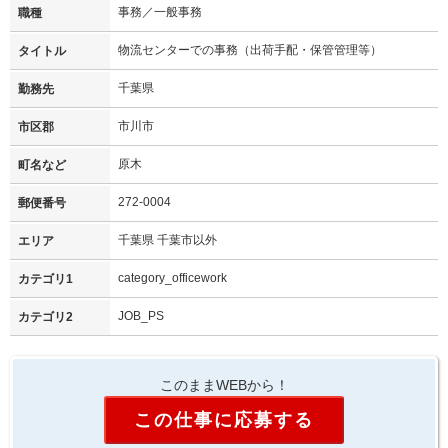
事務／一般事務
職種
物流センターでの事務（出荷手配・保管管理等）
タイトル
千葉県
勤務先
市川市
市区郡
原木
町名など
272-0004
郵便番号
千葉県 千葉市以外
エリア
category_officework
カテゴリ1
JOB_PS
カテゴリ2
このままWEBから！
この仕事に応募する