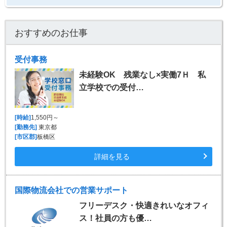
おすすめのお仕事
受付事務
未経験OK 残業なし×実働7Ｈ 私
立学校での受付…
[時給]
1,550円～
[勤務先]
東京都
[市区郡]
板橋区
詳細を見る
国際物流会社での営業サポート
フリーデスク・快適きれいなオフィ
ス！社員の方も優…