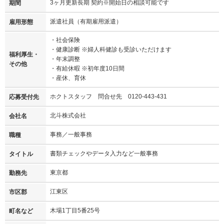
3ヶ月更新長期 契約※開始日の相談可能です
期間
派遣社員（有期雇用派遣）
雇用形態
・社会保険
・健康診断 ※婦人科健診も受診いただけます
福利厚生・
・年末調整
その他
・有給休暇 ※初年度10日間
・産休、育休
ホクトスタッフ 問合せ先 0120-443-431
応募受付先
北斗株式会社
会社名
事務／一般事務
職種
書類チェックやデータ入力など一般事務
タイトル
東京都
勤務先
江東区
市区郡
木場1丁目5番25号
町名など