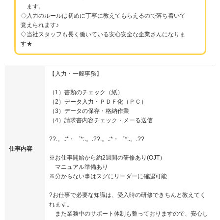
ます。
◇入力のルールは初めに丁寧に教えてもらえるので落ち着いて
覚えられます♪
◇当社スタッフも長く働いている安心安全な企業さんになりま
す★
【入力・一般事務】
（1）書類のチェック（紙）
（2）データ入力・ＰＤＦ化（ＰＣ）
（3）データの保存・格納作業
（4）請求書内容チェック・メーる送信
??.。.:*・゜*:.。.??.。.:*・゜*:.。.??
仕事内容
※お仕事開始から約2週間の研修あり(OJT）
マニュアル準備あり
※分からない事はスグにリーダーに確認可能
?お仕事で必要な知識は、受入時の研修できちんと教えてく
れます。
また業務中のサポート体制も整っておりますので、安心し