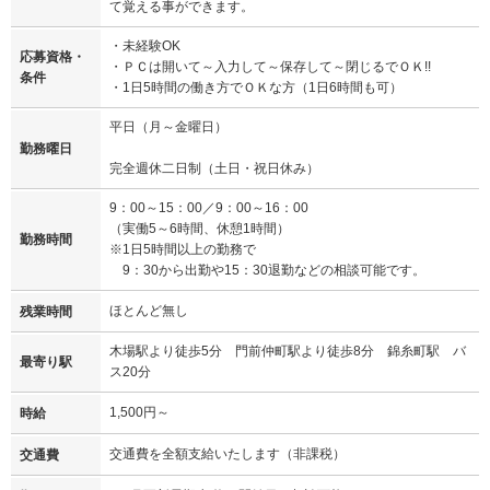
て覚える事ができます。
・未経験OK
応募資格・
・ＰＣは開いて～入力して～保存して～閉じるでＯＫ!!
条件
・1日5時間の働き方でＯＫな方（1日6時間も可）
平日（月～金曜日）
勤務曜日
完全週休二日制（土日・祝日休み）
9：00～15：00／9：00～16：00
（実働5～6時間、休憩1時間）
勤務時間
※1日5時間以上の勤務で
9：30から出勤や15：30退勤などの相談可能です。
ほとんど無し
残業時間
木場駅より徒歩5分 門前仲町駅より徒歩8分 錦糸町駅 バ
最寄り駅
ス20分
1,500円～
時給
交通費を全額支給いたします（非課税）
交通費