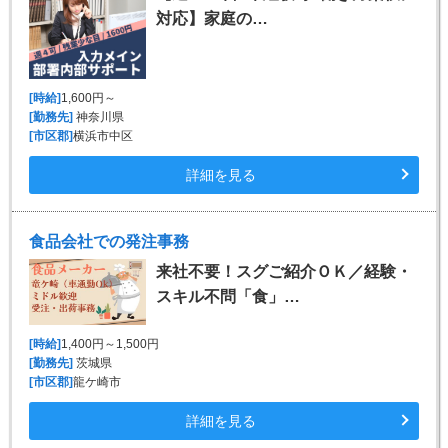
対応】家庭の…
[時給]
1,600円～
[勤務先]
神奈川県
[市区郡]
横浜市中区
詳細を見る
食品会社での発注事務
来社不要！スグご紹介ＯＫ／経験・
スキル不問「食」…
[時給]
1,400円～1,500円
[勤務先]
茨城県
[市区郡]
龍ケ崎市
詳細を見る