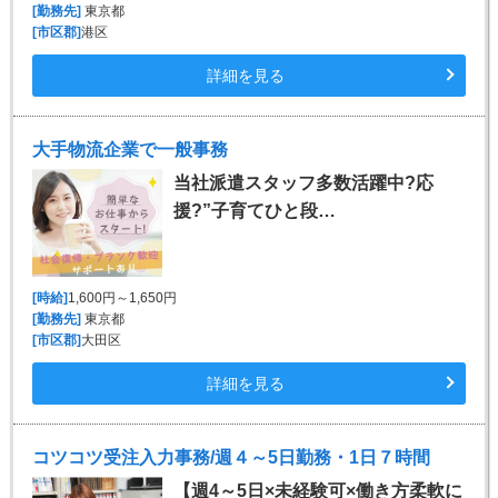
[勤務先]
東京都
[市区郡]
港区
詳細を見る
大手物流企業で一般事務
当社派遣スタッフ多数活躍中?応
援?”子育てひと段…
[時給]
1,600円～1,650円
[勤務先]
東京都
[市区郡]
大田区
詳細を見る
コツコツ受注入力事務/週４～5日勤務・1日７時間
【週4～5日×未経験可×働き方柔軟に