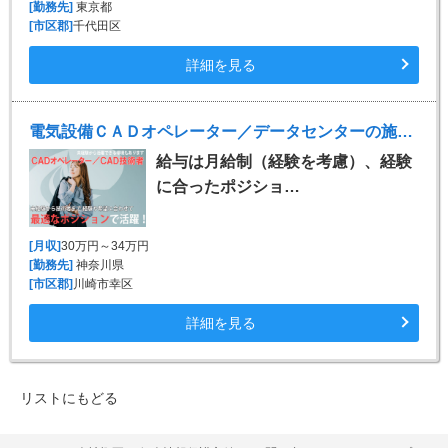
[勤務先]
東京都
[市区郡]
千代田区
詳細を見る
電気設備ＣＡＤオペレーター／データセンターの施工図 ※Tfas、Rebro
給与は月給制（経験を考慮）、経験
に合ったポジショ…
[月収]
30万円～34万円
[勤務先]
神奈川県
[市区郡]
川崎市幸区
詳細を見る
リストにもどる