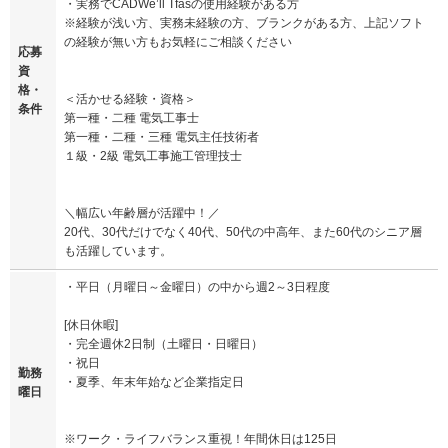
・実務でCADWe’ll Tfasの使用経験がある方
※経験が浅い方、実務未経験の方、ブランクがある方、上記ソフト
の経験が無い方もお気軽にご相談ください
応募
資
格・
＜活かせる経験・資格＞
条件
第一種・二種 電気工事士
第一種・二種・三種 電気主任技術者
１級・2級 電気工事施工管理技士
＼幅広い年齢層が活躍中！／
20代、30代だけでなく40代、50代の中高年、また60代のシニア層
も活躍しています。
・平日（月曜日～金曜日）の中から週2～3日程度
[休日休暇]
・完全週休2日制（土曜日・日曜日）
・祝日
勤務
・夏季、年末年始など企業指定日
曜日
※ワーク・ライフバランス重視！年間休日は125日