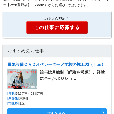
の【Web登録会】（Zoom）からお選びいただけます。
このままWEBから！
この仕事に応募する
おすすめのお仕事
電気設備ＣＡＤオペレーター／学校の施工図（Tfas）
給与は月給制（経験を考慮）、経験
に合ったポジショ…
[月収]
25.6万円～28.8万円
[勤務先]
東京都
[市区郡]
北区
詳細を見る