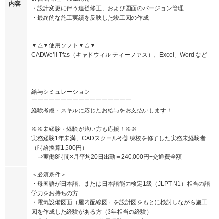
内容
・設計変更に伴う追従修正、および図面のバージョン管理
・最終的な施工実績を反映した竣工図の作成
▼△▼使用ソフト▼△▼
CADWe’ll Tfas（キャドウィル ティーファス）、Excel、Word など
給与シミュレーション
￣￣￣￣￣￣￣￣￣￣￣￣￣￣￣￣￣
経験考慮・スキルに応じたお給与をお支払いします！
※※未経験・経験が浅い方も応援！※※
実務経験1年未満、CADスクールや訓練校を修了した実務未経験者
（時給換算1,500円）
⇒実働8時間×月平均20日出勤＝240,000円+交通費全額
＜必須条件＞
・母国語が日本語、または日本語能力検定1級（JLPT N1）相当の語
学力をお持ちの方
・電気設備図面（屋内配線図）を設計図をもとに検討しながら施工
図を作成した経験がある方（3年相当の経験）