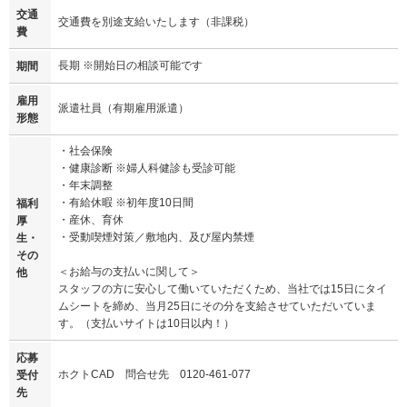
交通
交通費を別途支給いたします（非課税）
費
長期 ※開始日の相談可能です
期間
雇用
派遣社員（有期雇用派遣）
形態
・社会保険
・健康診断 ※婦人科健診も受診可能
・年末調整
・有給休暇 ※初年度10日間
福利
・産休、育休
厚
・受動喫煙対策／敷地内、及び屋内禁煙
生・
その
＜お給与の支払いに関して＞
他
スタッフの方に安心して働いていただくため、当社では15日にタイ
ムシートを締め、当月25日にその分を支給させていただいていま
す。（支払いサイトは10日以内！）
応募
ホクトCAD 問合せ先 0120-461-077
受付
先