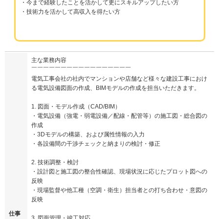
・今まで経験したことを活かして更にスキルアップしたい方
・技術力を活かして高収入を得たい方
主な業務内容
￣￣￣￣￣￣￣￣￣￣￣￣￣￣￣￣￣
電気工事会社の社内でマンションや店舗など様々な建設工事におけ
る電気設備図面の作成、BIMモデルの作成を担当いただきます。
1. 図面・モデル作成（CAD/BIM）
・電気設備（強電・弱電設備／配線・配管等）の施工図・総合図の
作成
・3Dモデルの構築、および属性情報の入力
・各設備間の干渉チェックと納まりの検討・修正
2. 技術調整・検討
・設計図と施工図の整合性確認、現場状況に応じたプロット図への
反映
・現場監督や他工種（空調・衛生）担当者との打ち合わせ・意図の
反映
仕事
3. 図面管理・竣工対応