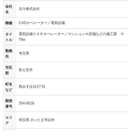
会社
北斗株式会社
名
CADオペレーター／電気設備
職種
電気設備ＣＡＤオペレーター／マンションや店舗などの施工図 ※
タイ
Tfas
トル
勤務
埼玉県
先
市区
富士見市
郡
町名
西みずほ台3丁目
など
郵便
354-0018
番号
エリ
埼玉県 さいたま市以外
ア