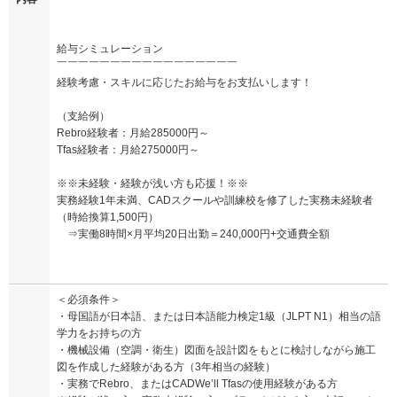
給与シミュレーション
￣￣￣￣￣￣￣￣￣￣￣￣￣￣￣￣￣
経験考慮・スキルに応じたお給与をお支払いします！
（支給例）
Rebro経験者：月給285000円～
Tfas経験者：月給275000円～
※※未経験・経験が浅い方も応援！※※
実務経験1年未満、CADスクールや訓練校を修了した実務未経験者
（時給換算1,500円）
⇒実働8時間×月平均20日出勤＝240,000円+交通費全額
＜必須条件＞
・母国語が日本語、または日本語能力検定1級（JLPT N1）相当の語
学力をお持ちの方
・機械設備（空調・衛生）図面を設計図をもとに検討しながら施工
図を作成した経験がある方（3年相当の経験）
・実務でRebro、またはCADWe’ll Tfasの使用経験がある方