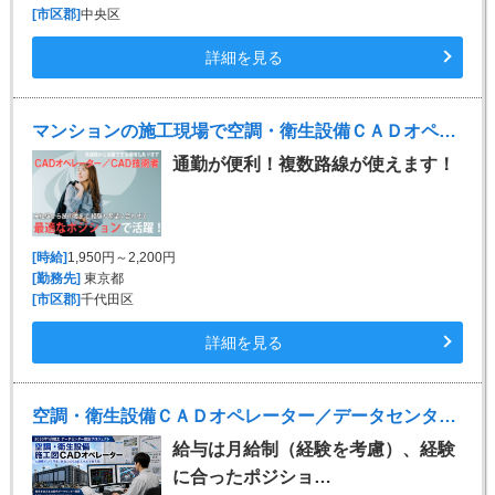
[市区郡]
中央区
詳細を見る
マンションの施工現場で空調・衛生設備ＣＡＤオペレーター（Rebro・Tfas 千代田区）
通勤が便利！複数路線が使えます！
[時給]
1,950円～2,200円
[勤務先]
東京都
[市区郡]
千代田区
詳細を見る
空調・衛生設備ＣＡＤオペレーター／データセンターの施工図 ※Tfas
給与は月給制（経験を考慮）、経験
に合ったポジショ…