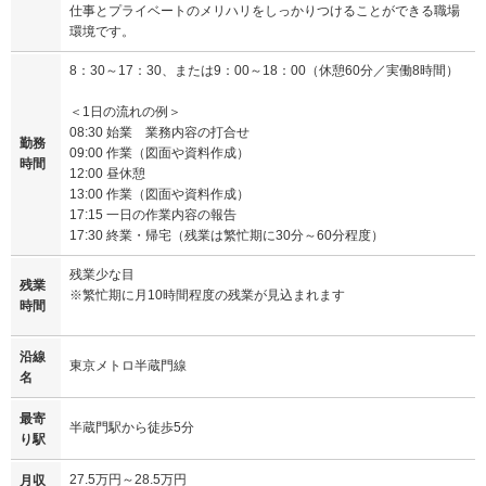
仕事とプライベートのメリハリをしっかりつけることができる職場
環境です。
8：30～17：30、または9：00～18：00（休憩60分／実働8時間）
＜1日の流れの例＞
08:30 始業 業務内容の打合せ
勤務
09:00 作業（図面や資料作成）
時間
12:00 昼休憩
13:00 作業（図面や資料作成）
17:15 一日の作業内容の報告
17:30 終業・帰宅（残業は繁忙期に30分～60分程度）
残業少な目
残業
※繁忙期に月10時間程度の残業が見込まれます
時間
沿線
東京メトロ半蔵門線
名
最寄
半蔵門駅から徒歩5分
り駅
27.5万円～28.5万円
月収