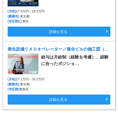
[月収]
27.5万円～28.5万円
[勤務先]
東京都
[市区郡]
江東区
詳細を見る
衛生設備ＣＡＤオペレーター／複合ビルの施工図（Rebro）
給与は月給制（経験を考慮）、経験
に合ったポジショ…
[月収]
27.2万円～35.2万円
[勤務先]
東京都
[市区郡]
豊島区
詳細を見る