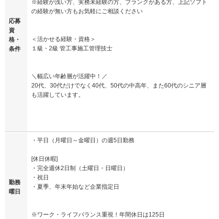
※経験が浅い方、実務未経験の方、ブランクがある方、上記ソフト
の経験が無い方もお気軽にご相談ください
応募
資
＜活かせる経験・資格＞
格・
１級・2級 管工事施工管理技士
条件
＼幅広い年齢層が活躍中！／
20代、30代だけでなく40代、50代の中高年、また60代のシニア層
も活躍しています。
・平日（月曜日～金曜日）の週5日勤務
[休日休暇]
・完全週休2日制（土曜日・日曜日）
・祝日
勤務
・夏季、年末年始など企業指定日
曜日
※ワーク・ライフバランス重視！年間休日は125日