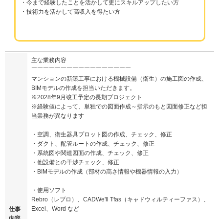
・今まで経験したことを活かして更にスキルアップしたい方
・技術力を活かして高収入を得たい方
主な業務内容
￣￣￣￣￣￣￣￣￣￣￣￣￣￣￣￣￣
マンションの新築工事における機械設備（衛生）の施工図の作成、
BIMモデルの作成を担当いただきます。
※2028年9月竣工予定の長期プロジェクト
※経験値によって、単独での図面作成～指示のもと図面修正など担
当業務が異なります
・空調、衛生器具プロット図の作成、チェック、修正
・ダクト、配管ルートの作成、チェック、修正
・系統図や関連図面の作成、チェック、修正
・他設備との干渉チェック、修正
・BIMモデルの作成（部材の高さ情報や機器情報の入力）
・使用ソフト
Rebro（レブロ）、CADWe'll Tfas（キャドウィルティーファス）、
Excel、Word など
仕事
内容