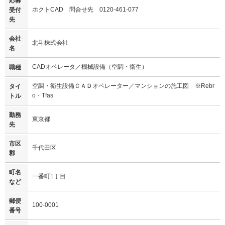
応募
ホクトCAD 問合せ先 0120-461-077
受付
先
会社
北斗株式会社
名
CADオペレータ／機械設備（空調・衛生）
職種
空調・衛生設備ＣＡＤオペレーター／マンションの施工図 ※Rebr
タイ
o・Tfas
トル
勤務
東京都
先
市区
千代田区
郡
町名
一番町1丁目
など
郵便
100-0001
番号