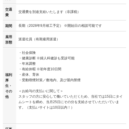
交通
交通費を別途支給いたします（非課税）
費
長期（2028年9月竣工予定） ※開始日の相談可能です
期間
雇用
派遣社員（有期雇用派遣）
形態
・社会保険
・健康診断 ※婦人科健診も受診可能
・年末調整
・有給休暇 ※初年度10日間
・産休、育休
福利
・受動喫煙対策／敷地内、及び屋内禁煙
厚
生・
＜お給与の支払いに関して＞
その
スタッフの方に安心して働いていただくため、当社では15日にタイ
他
ムシートを締め、当月25日にその分を支給させていただいていま
す。（支払いサイトは10日以内！）