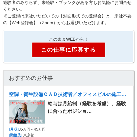
経験者のみならず、未経験・ブランクがある方もお気軽にお問合せ
ください。
※ご登録は来社いただいての【対面形式での登録会】と、来社不要
の【Web登録会】（Zoom）からお選びいただけます。
このままWEBから！
この仕事に応募する
おすすめのお仕事
空調・衛生設備ＣＡＤ技術者／オフィスビルの施工計画（空調・衛生設備 Rebro）
給与は月給制（経験を考慮）、経験
に合ったポジショ…
[月収]
35万円～45万円
[勤務先]
東京都