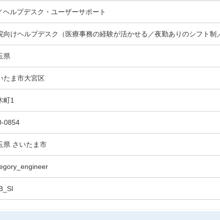
T／ヘルプデスク・ユーザーサポート
院向けヘルプデスク（医療事務の経験が活かせる／夜勤ありのシフト制／
玉県
いたま市大宮区
木町1
0-0854
玉県 さいたま市
egory_engineer
B_SI