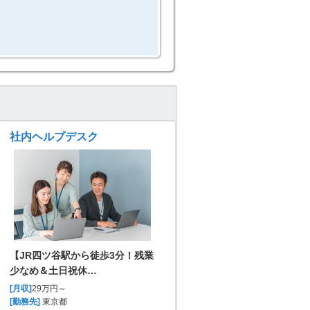
社内ヘルプデスク
【JR四ツ谷駅から徒歩3分！残業
少なめ＆土日祝休…
[月収]
29万円～
[勤務先]
東京都