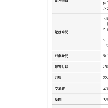
勤務曜日
休
シ
＜
1.
2.
勤務時間
シ
※
※
残業時間
J
最寄り駅
3
月収
全
交通費
9
期間