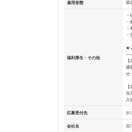
派
雇用形態
・
・
・
・
★
―
福利厚生・その他
【
通
せ
【
当
入
ホ
応募受付先
北
会社名