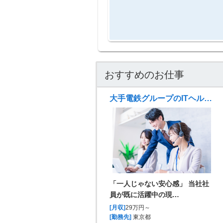
おすすめのお仕事
大手電鉄グループのITヘルプデスク・運用支援
「一人じゃない安心感」 当社社
員が既に活躍中の現…
[月収]
29万円～
[勤務先]
東京都