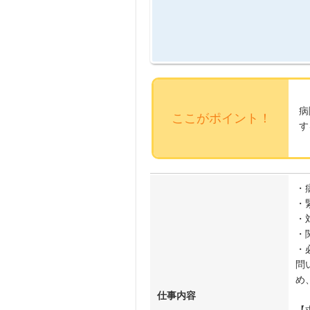
病
ここがポイント！
す
・
・
・
・
・
問
め
仕事内容