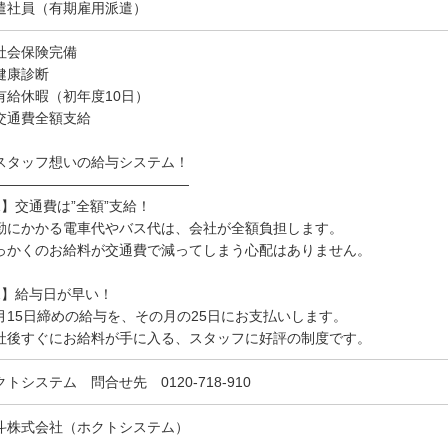
遣社員（有期雇用派遣）
社会保険完備
健康診断
有給休暇（初年度10日）
交通費全額支給
スタッフ想いの給与システム！
――――――――――――――
1】交通費は”全額”支給！
勤にかかる電車代やバス代は、会社が全額負担します。
っかくのお給料が交通費で減ってしまう心配はありません。
2】給与日が早い！
月15日締めの給与を、その月の25日にお支払いします。
社後すぐにお給料が手に入る、スタッフに好評の制度です。
クトシステム 問合せ先 0120-718-910
斗株式会社（ホクトシステム）