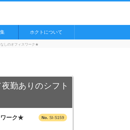
集
ホクトについて
切なしのオフィスワーク★
／夜勤ありのシフト
スワーク★
SI-S159