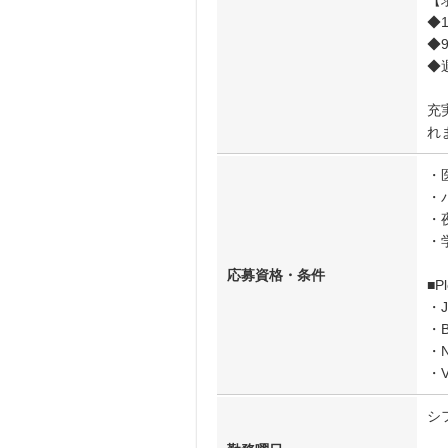
【
◆
◆
◆
充
れ
・
・
・
・
応募資格・条件
■P
・J
・B
・Na
・Vi
シ