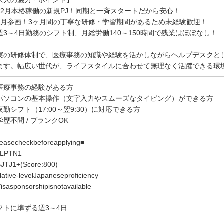
求人の魅力・ポイント】
12月本格稼働の新規PJ！同期と一斉スタートだから安心！
9月参画！3ヶ月間の丁寧な研修・学習期間があるため未経験歓迎！
週3～4日勤務のシフト制、月総労働140～150時間で残業はほぼなし！
実の研修体制で、医療事務の知識や経験を活かしながらヘルプデスクと
ます。幅広い世代が、ライフスタイルに合わせて無理なく活躍できる環
医療事務の経験がある方
パソコンの基本操作（文字入力やスムーズなタイピング）ができる方
夜勤シフト（17:00～翌9:30）に対応できる方
学歴不問 / ブランクOK
leasecheckbeforeapplying■
LPTN1
JTJ1+(Score:800)
tive-levelJapaneseproficiency
sasponsorshipisnotavailable
フトに準ずる週3～4日