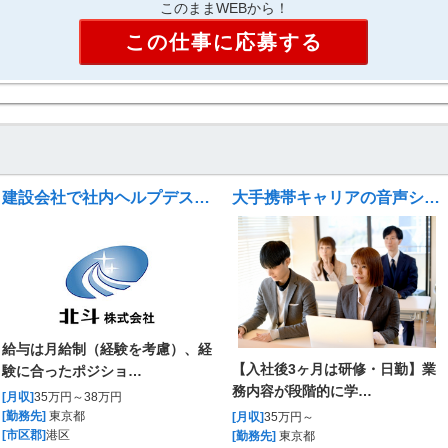
このままWEBから！
この仕事に応募する
建設会社で社内ヘルプデスク ※Google Workspace導入PJ
大手携帯キャリアの音声システムヘルプデスク（テクニカルサポート）
給与は月給制（経験を考慮）、経
【入社後3ヶ月は研修・日勤】業
験に合ったポジショ…
務内容が段階的に学…
[月収]
35万円～38万円
[勤務先]
東京都
[月収]
35万円～
[市区郡]
港区
[勤務先]
東京都