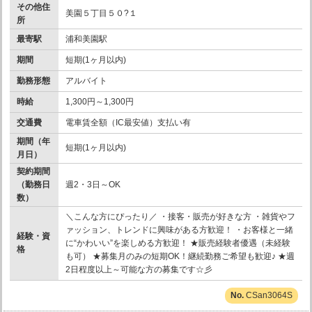
その他住
美園５丁目５０?１
所
最寄駅
浦和美園駅
期間
短期(1ヶ月以内)
勤務形態
アルバイト
時給
1,300円～1,300円
交通費
電車賃全額（IC最安値）支払い有
期間（年
短期(1ヶ月以内)
月日）
契約期間
（勤務日
週2・3日～OK
数）
＼こんな方にぴったり／ ・接客・販売が好きな方 ・雑貨やフ
ァッション、トレンドに興味がある方歓迎！ ・お客様と一緒
経験・資
に“かわいい”を楽しめる方歓迎！ ★販売経験者優遇（未経験
格
も可） ★募集月のみの短期OK！継続勤務ご希望も歓迎♪ ★週
2日程度以上～可能な方の募集です☆彡
CSan3064S