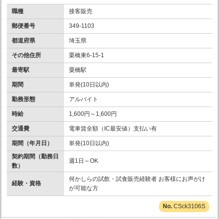
職種
接客販売
郵便番号
349-1103
都道府県
埼玉県
その他住所
栗橋東6-15-1
最寄駅
粟橋駅
期間
単発(10日以内)
勤務形態
アルバイト
時給
1,600円～1,600円
交通費
電車賃全額（IC最安値）支払い有
期間（年月日）
単発(10日以内)
契約期間（勤務日
週1日～OK
数）
何かしらの試飲・試食販売経験者 お客様にお声がけ
経験・資格
が可能な方
CSck3106S