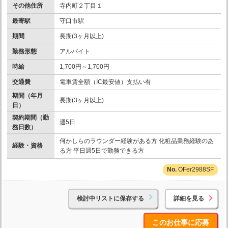
その他住所
寺内町２丁目１
最寄駅
守口市駅
期間
長期(3ヶ月以上)
勤務形態
アルバイト
時給
1,700円～1,700円
交通費
電車賃全額（IC最安値）支払い有
期間（年月
長期(3ヶ月以上)
日）
契約期間（勤
週5日
務日数）
何かしらのラウンダー経験がある方 化粧品業務経験のあ
経験・資格
る方 平日週5日で勤務できる方
OFer2988SF
検討中リストに保存する
詳細を見る
このお仕事に応募