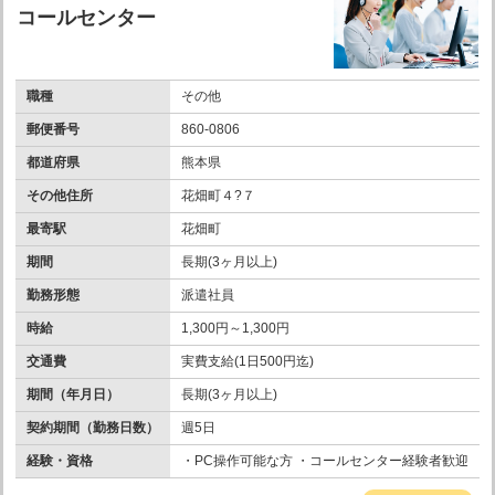
コールセンター
職種
その他
郵便番号
860-0806
都道府県
熊本県
その他住所
花畑町４?７
最寄駅
花畑町
期間
長期(3ヶ月以上)
勤務形態
派遣社員
時給
1,300円～1,300円
交通費
実費支給(1日500円迄)
期間（年月日）
長期(3ヶ月以上)
契約期間（勤務日数）
週5日
経験・資格
・PC操作可能な方 ・コールセンター経験者歓迎