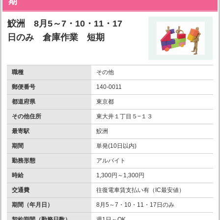
期
鮫洲 8月5～7・10・11・17
日のみ 倉庫作業 短期
職種
その他
郵便番号
140-0011
都道府県
東京都
その他住所
東大井１丁目５−１３
最寄駅
鮫洲
期間
単発(10日以内)
勤務形態
アルバイト
時給
1,300円～1,300円
交通費
往復電車賃支払い有（IC最安値）
期間（年月日）
8月5～7・10・11・17日のみ
契約期間（勤務日数）
週1日～OK