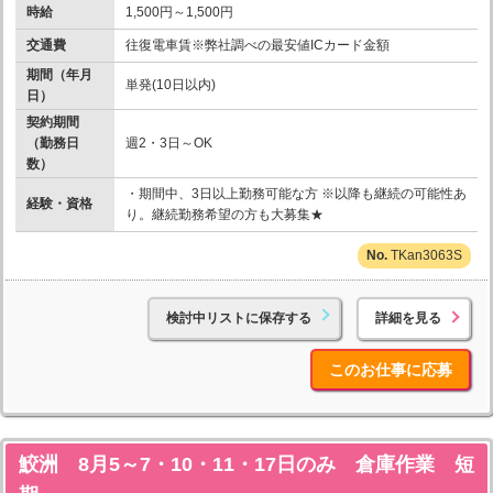
時給
1,500円～1,500円
交通費
往復電車賃※弊社調べの最安値ICカード金額
期間（年月
単発(10日以内)
日）
契約期間
（勤務日
週2・3日～OK
数）
・期間中、3日以上勤務可能な方 ※以降も継続の可能性あ
経験・資格
り。継続勤務希望の方も大募集★
TKan3063S
検討中リストに保存する
詳細を見る
このお仕事に応募
鮫洲 8月5～7・10・11・17日のみ 倉庫作業 短