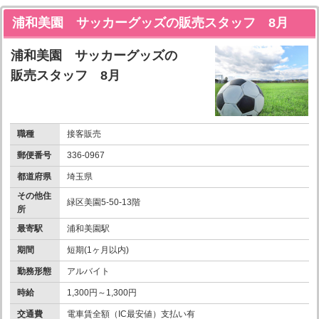
浦和美園 サッカーグッズの販売スタッフ 8月
浦和美園 サッカーグッズの
販売スタッフ 8月
職種
接客販売
郵便番号
336-0967
都道府県
埼玉県
その他住
緑区美園5-50-13階
所
最寄駅
浦和美園駅
期間
短期(1ヶ月以内)
勤務形態
アルバイト
時給
1,300円～1,300円
交通費
電車賃全額（IC最安値）支払い有