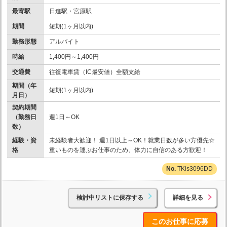
最寄駅
日進駅・宮原駅
期間
短期(1ヶ月以内)
勤務形態
アルバイト
時給
1,400円～1,400円
交通費
往復電車賃（IC最安値）全額支給
期間（年
短期(1ヶ月以内)
月日）
契約期間
（勤務日
週1日～OK
数）
経験・資
未経験者大歓迎！ 週1日以上～OK！就業日数が多い方優先☆
格
重いものを運ぶお仕事のため、体力に自信のある方歓迎！
TKis3096DD
検討中リストに保存する
詳細を見る
このお仕事に応募