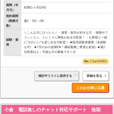
期間（年
短期(1ヶ月以内)
月日）
契約期間
（勤務日
週2・3日～OK
数）
＼こんな方にぴったり／ ・接客・販売が好きな方 ・雑貨やフ
ァッション、トレンドに興味がある方歓迎！ ・お客様と一緒
経験・資
に“かわいい”を楽しめる方歓迎！ ★販売経験者優遇（未経験
格
も可） ★7月のみの短期OK！継続勤務ご希望も歓迎♪ ★週2
日程度以上～可能な方の募集です☆彡
CSan2936S
検討中リストに保存する
詳細を見る
このお仕事に応募
小倉 電話無しのチャット対応サポート 短期