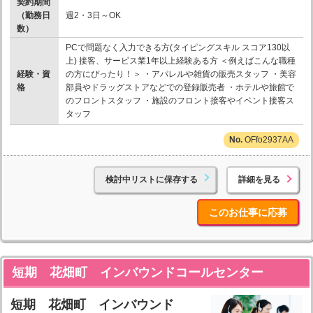
契約期間
（勤務日
週2・3日～OK
数）
PCで問題なく入力できる方(タイピングスキル スコア130以
上) 接客、サービス業1年以上経験ある方 ＜例えばこんな職種
経験・資
の方にぴったり！＞ ・アパレルや雑貨の販売スタッフ ・美容
格
部員やドラッグストアなどでの登録販売者 ・ホテルや旅館で
のフロントスタッフ ・施設のフロント接客やイベント接客ス
タッフ
OFfo2937AA
検討中リストに保存する
詳細を見る
このお仕事に応募
短期 花畑町 インバウンドコールセンター
短期 花畑町 インバウンド