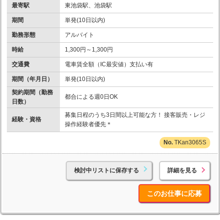
最寄駅
東池袋駅、池袋駅
期間
単発(10日以内)
勤務形態
アルバイト
時給
1,300円～1,300円
交通費
電車賃全額（IC最安値）支払い有
期間（年月日）
単発(10日以内)
契約期間（勤務
都合による週0日OK
日数）
募集日程のうち3日間以上可能な方！ 接客販売・レジ
経験・資格
操作経験者優先＊
TKan3065S
検討中リストに保存する
詳細を見る
このお仕事に応募