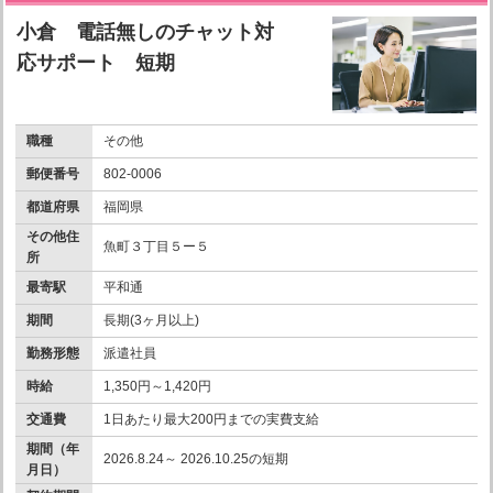
小倉 電話無しのチャット対
応サポート 短期
職種
その他
郵便番号
802-0006
都道府県
福岡県
その他住
魚町３丁目５ー５
所
最寄駅
平和通
期間
長期(3ヶ月以上)
勤務形態
派遣社員
時給
1,350円～1,420円
交通費
1日あたり最大200円までの実費支給
期間（年
2026.8.24～ 2026.10.25の短期
月日）