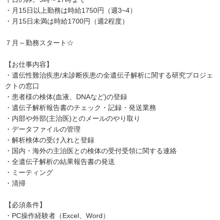
・月15日以上勤務は時給1750円（週3~4）
・月15日未満は時給1700円（週2程度）
７月～勤務スタート☆
【お仕事内容】
・遺伝性難治疾患/未診断疾患の全遺伝子解析に関する研究プロジェ
クトの窓口
・患者様の検体(血液、DNAなど)の登録
・遺伝子解析報告書のチェック・記録・発送業務
・内部や外部(主治医)とのメールのやり取り
・データファイルの管理
・解析検体の受け入れと登録
・国内・海外の主治医との検体の受付受領に関する連絡
・全遺伝子解析の結果報告書の発送
・ミーティング
・清掃
【必須条件】
・PC操作経験者（Excel、Word）