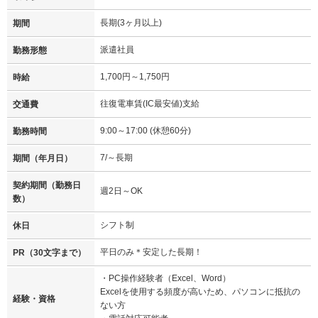
長期(3ヶ月以上)
期間
派遣社員
勤務形態
1,700円～1,750円
時給
往復電車賃(IC最安値)支給
交通費
9:00～17:00 (休憩60分)
勤務時間
7/～長期
期間（年月日）
契約期間（勤務日
週2日～OK
数）
シフト制
休日
平日のみ＊安定した長期！
PR（30文字まで）
・PC操作経験者（Excel、Word）
Excelを使用する頻度が高いため、パソコンに抵抗の
経験・資格
ない方