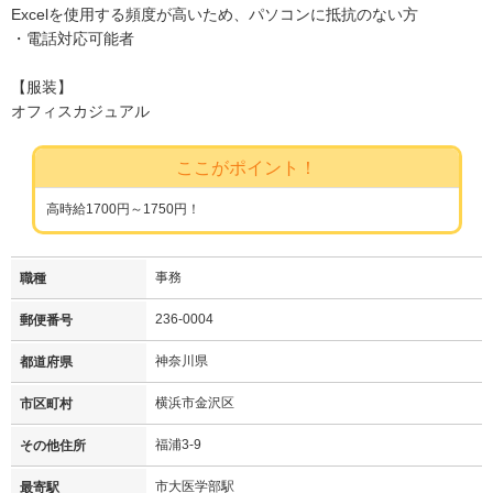
Excelを使用する頻度が高いため、パソコンに抵抗のない方
・電話対応可能者
【服装】
オフィスカジュアル
ここがポイント！
高時給1700円～1750円！
事務
職種
236-0004
郵便番号
神奈川県
都道府県
横浜市金沢区
市区町村
福浦3-9
その他住所
市大医学部駅
最寄駅