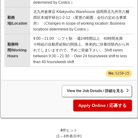
determined by Costco.）
北九州倉庫店 Kitakyushu Warehouse 福岡県北九州市八幡
勤務
西区本城学研台1-2-12 （変更の範囲：会社の定める事業
地/Location
所） （Changes in scope of working location: Business
locations determined by Costco.）
9:00～21:00 シフト制 ・週24時間以上 40時間未満
勤務時
※時給の自動昇給制の関係上、将来的に扶養控除内から外
間/Working
れてしまいますので、予めご容赦下さい。 Shift varies
Hours
between 9:30～21:30 ・Over 24 hours/week shift to less
than 40 hours/week shift
5158-15
詳細を見る
応募する
4
件ヒット
(1～4件表示中)