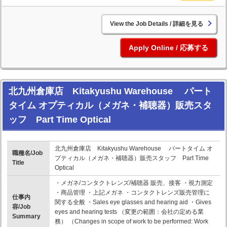
詳細を見る
応募する
北九州倉庫店 Kitakyushu Warehouse パート
タイム オプティカル（メガネ・補聴器）販売スタ
ッフ Part Time Optical
北九州倉庫店 Kitakyushu Warehouse パートタイム オ
職種名/Job
プティカル（メガネ・補聴器）販売スタッフ Part Time
Title
Optical
・メガネ/コンタクトレンズ/補聴器 販売、接客 ・視力測定
・商品管理 ・上記メガネ ・コンタクトレンズ販売管理に
仕事内
関する全般 ・Sales eye glasses and hearing aid ・Gives
容/Job
eyes and hearing tests （変更の範囲：会社の定める業
Summary
務） （Changes in scope of work to be performed: Work