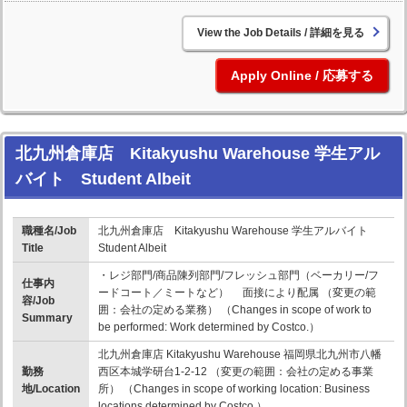
詳細を見る
応募する
北九州倉庫店 Kitakyushu Warehouse 学生アル
バイト Student Albeit
職種名/Job
北九州倉庫店 Kitakyushu Warehouse 学生アルバイト
Title
Student Albeit
・レジ部門/商品陳列部門/フレッシュ部門（ベーカリー/フ
仕事内
ードコート／ミートなど） 面接により配属 （変更の範
容/Job
囲：会社の定める業務） （Changes in scope of work to
Summary
be performed: Work determined by Costco.）
北九州倉庫店 Kitakyushu Warehouse 福岡県北九州市八幡
勤務
西区本城学研台1-2-12 （変更の範囲：会社の定める事業
地/Location
所） （Changes in scope of working location: Business
locations determined by Costco.）