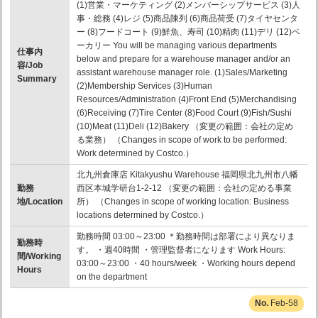
(1)営業・マーケティング (2)メンバーシップサービス (3)人
事・総務 (4)レジ (5)商品陳列 (6)商品荷受 (7)タイヤセンタ
ー (8)フードコート (9)鮮魚、寿司 (10)精肉 (11)デリ (12)ベ
ーカリー You will be managing various departments
仕事内
below and prepare for a warehouse manager and/or an
容/Job
assistant warehouse manager role. (1)Sales/Marketing
Summary
(2)Membership Services (3)Human
Resources/Administration (4)Front End (5)Merchandising
(6)Receiving (7)Tire Center (8)Food Court (9)Fish/Sushi
(10)Meat (11)Deli (12)Bakery （変更の範囲：会社の定め
る業務） （Changes in scope of work to be performed:
Work determined by Costco.）
北九州倉庫店 Kitakyushu Warehouse 福岡県北九州市八幡
勤務
西区本城学研台1-2-12 （変更の範囲：会社の定める事業
地/Location
所） （Changes in scope of working location: Business
locations determined by Costco.）
勤務時間 03:00～23:00 ＊勤務時間は部署により異なりま
勤務時
す。 ・週40時間 ・管理監督者になります Work Hours:
間/Working
03:00～23:00 ・40 hours/week ・Working hours depend
Hours
on the department
Feb-58