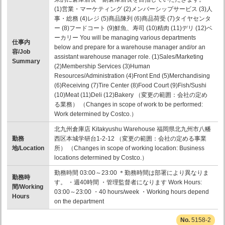
(1)営業・マーケティング (2)メンバーシップサービス (3)人
事・総務 (4)レジ (5)商品陳列 (6)商品荷受 (7)タイヤセンタ
ー (8)フードコート (9)鮮魚、寿司 (10)精肉 (11)デリ (12)ベ
ーカリー You will be managing various departments
仕事内
below and prepare for a warehouse manager and/or an
容/Job
assistant warehouse manager role. (1)Sales/Marketing
Summary
(2)Membership Services (3)Human
Resources/Administration (4)Front End (5)Merchandising
(6)Receiving (7)Tire Center (8)Food Court (9)Fish/Sushi
(10)Meat (11)Deli (12)Bakery （変更の範囲：会社の定め
る業務） （Changes in scope of work to be performed:
Work determined by Costco.）
北九州倉庫店 Kitakyushu Warehouse 福岡県北九州市八幡
勤務
西区本城学研台1-2-12 （変更の範囲：会社の定める事業
地/Location
所） （Changes in scope of working location: Business
locations determined by Costco.）
勤務時間 03:00～23:00 ＊勤務時間は部署により異なりま
勤務時
す。 ・週40時間 ・管理監督者になります Work Hours:
間/Working
03:00～23:00 ・40 hours/week ・Working hours depend
Hours
on the department
5158-2