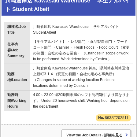
川崎倉庫店 Kawasaki Warehouse 学生アルバイ
ト Student Albeit
職種名/Job
川崎倉庫店 Kawasaki Warehouse 学生アルバイト
Title
Student Albeit
【学生アルバイト】 ・レジ部門 ・食品製造部門 ・フード
仕事内
コート部門 ・Cashier ・Fresh Foods ・Food Court （変更
容/Job
の範囲：会社の定める業務） （Changes in scope of work
Summary
to be performed: Work determined by Costco.）
川崎倉庫店 KawasakiWarehouse 神奈川県川崎市川崎区池
勤務
上新町3-1-4 （変更の範囲：会社の定める事業所）
地/Location
（Changes in scope of working location:Business
locations determined by Costco.）
勤務時
4:00～23:00 週20時間未満のシフト制/部署により異なりま
間/Working
す。 Under 20 hours/week shift. Working hour depends on
Hours
the department
863ST202511
詳細を見る