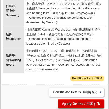
定、商品管理、メガネ・コンタクトレンズ販売管理に関す
仕事内
る全般 Sales eye glasses and hearing aid ・Gives eyes
容/Job
and hearing tests （変更の範囲：会社の定める業務）
Summary
（Changes in scope of work to be performed: Work
determined by Costco.）
川崎倉庫店 Kawasaki Warehouse 神奈川県川崎市川崎区
勤務
池上新町3-1-4 （変更の範囲：会社の定める事業所）
地/Location
（Changes in scope of working location: Business
locations determined by Costco.）
勤務時間：9:30～21:30 ・週24時間以上 40時間未満
勤務時
※時給の自動昇給制の関係上、将来的に扶養控除内から外
間/Working
れてしまいますので、予めご容赦下さい。 Shift varies
Hours
between 9:30～21:30 ・Over 24 hours/week shift to less
than 40 hours/week shift
863OPTPT202604
詳細を見る
応募する