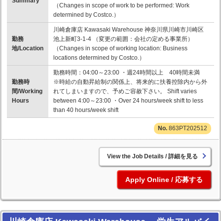
Summary
（Changes in scope of work to be performed: Work
determined by Costco.）
川崎倉庫店 Kawasaki Warehouse 神奈川県川崎市川崎区
勤務
池上新町3-1-4 （変更の範囲：会社の定める事業所）
地/Location
（Changes in scope of working location: Business
locations determined by Costco.）
勤務時間：04:00～23:00 ・週24時間以上 40時間未満
勤務時
※時給の自動昇給制の関係上、将来的に扶養控除内から外
間/Working
れてしまいますので、予めご容赦下さい。 Shift varies
Hours
between 4:00～23:00 ・Over 24 hours/week shift to less
than 40 hours/week shift
863PT202512
詳細を見る
応募する