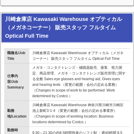
川崎倉庫店 Kawasaki Warehouse オプティカル
（メガネコーナー） 販売スタッフ フルタイム
Optical Full Time
職種名/Job
川崎倉庫店 Kawasaki Warehouse オプティカル（メガネ
Title
コーナー） 販売スタッフ フルタイム Optical Full Time
メガネ・コンタクトレンズ・補聴器販売、接客、視力測
定、商品管理、メガネ・コンタクトレンズ販売管理に関す
仕事内
る全般 Sales eye glasses and hearing aid, Gives eyes
容/Job
and hearing tests （変更の範囲：会社の定める業務）
Summary
（Changes in scope of work to be performed: Work
determined by Costco.）
川崎倉庫店 Kawasaki Warehouse 神奈川県川崎市川崎区
勤務
池上新町3-1-4 （変更の範囲：会社の定める事業所）
地/Location
（Changes in scope of working location: Business
locations determined by Costco.）
勤務時
9:30～21:30の内8.5時間拘束のシフト制 ・週40時間 8.5