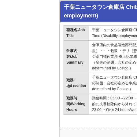
千葉ニュータウン倉庫店 Chiba N
employment)
職種名/Job
千葉ニュータウン倉庫店 Chib
Title
Time (Disability employmen
倉庫店内の食品製造部門配
仕事内
魚）・・・包装 ・デリ（惣
容/Job
ジ部門補佐業務 ※上記業務内で、相
Summary
（変更の範囲：会社の定める業務） （C
determined by Costco.）
千葉ニュータウン倉庫店 Chib
勤務
の範囲：会社の定める事業所） （Chang
地/Location
determined by Costco.）
勤務時
勤務時間：05:00～22:
間/Working
的に扶養控除内から外れてしまいま
Hours
23:00 ・Over 24 hours/week 