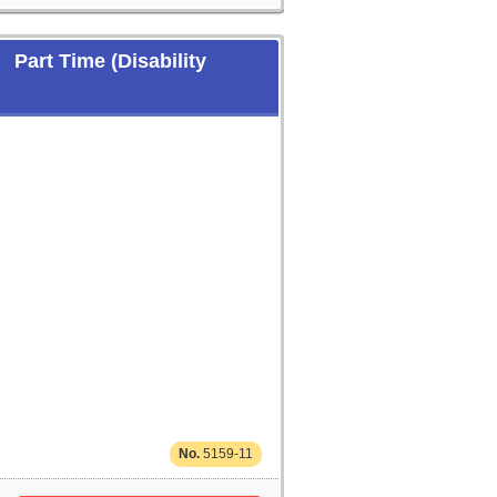
Time (Disability
5159-11