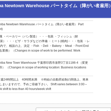
ewtown Warehouse パートタイム（障がい者雇用） Part 
a Newtown Warehouse パートタイム（障がい者雇用） Part
t)
属 ・ベーカリー（パン製造）・・・包装 ・フィッシュ（鮮
菜）・・・ピザ・サラダなどの準備 ・ミート(精肉)・・・包装 ・レ
談の上、決定 ・Fish ・Deli ・Bakery ・Meat ・Front End
hanges in scope of work to be performed: Work
a New Town Warehouse 千葉県印西市泉野3丁目1186-4 （変更
es in scope of working location: Business locations
00 ・週24時間以上 40時間未満 ※時給の自動昇給制の関係上、将来
すので、予めご容赦下さい。 Shift varies between 3:00～
shift to less than 40 hours/week shift