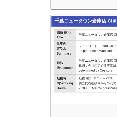
千葉ニュータウン倉庫店 Chiba
職種名/Job
千葉ニュータウン倉庫店 Chib
Title
仕事内
フードコート Food Court 
容/Job
be performed: Work deter
Summary
千葉ニュータウン倉庫店 Chib
勤務
範囲：会社の定める事業所） （Change
地/Location
determined by Costco.）
勤務時
勤務時間：07:00～23:
間/Working
的に扶養控除内から外れてしまいま
Hours
23:00 ・Over 24 hours/week 