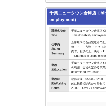
千葉ニュータウン倉庫店 Chiba N
employment)
職種名/Job
千葉ニュータウン倉庫店 Chib
Title
Time (Disability employmen
倉庫店内の食品製造部門配
仕事内
魚）・・・包装 ・デリ（
容/Job
内で、相談の上、決定 ・Fish
Summary
（Changes in scope of wor
千葉ニュータウン倉庫店 Chib
勤務
の範囲：会社の定める事業所） （Chang
地/Location
determined by Costco.）
勤務時
勤務時間：05:00～22:
間/Working
的に扶養控除内から外れてしまいま
Hours
23:00 ・Over 24 hours/week 