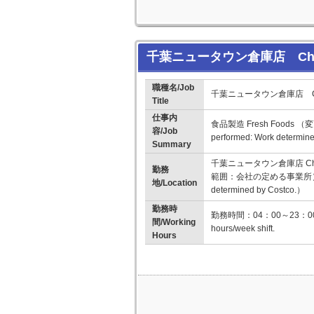
千葉ニュータウン倉庫店 Chiba 
職種名/Job
千葉ニュータウン倉庫店 Chiba
Title
仕事内
食品製造 Fresh Foods （変
容/Job
performed: Work determin
Summary
千葉ニュータウン倉庫店 Chib
勤務
範囲：会社の定める事業所） （Change
地/Location
determined by Costco.）
勤務時
勤務時間：04：00～23：00 ・
間/Working
hours/week shift.
Hours