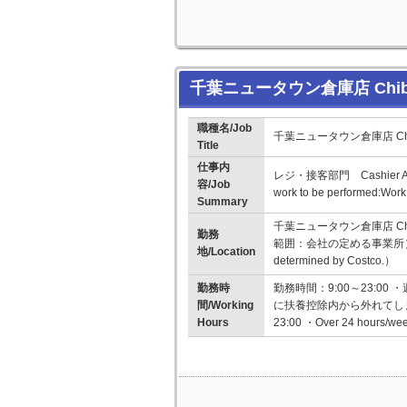
千葉ニュータウン倉庫店 Chiba 
職種名/Job
千葉ニュータウン倉庫店 Chiba
Title
仕事内
レジ・接客部門 Cashier As
容/Job
work to be performed:Wor
Summary
千葉ニュータウン倉庫店 Chib
勤務
範囲：会社の定める事業所） （Change
地/Location
determined by Costco.）
勤務時
勤務時間：9:00～23:0
間/Working
に扶養控除内から外れてしまいます
Hours
23:00 ・Over 24 hours/week 