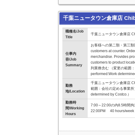
千葉ニュータウン倉庫店 Chiba N
職種名/Job
千葉ニュータウン倉庫店 Chiba 
Title
お客様への第二類・第三類医
customers at counter. Ord
仕事内
merchandise. Provides pro
容/Job
customers to prod
Summary
列業務含む （変更の範囲：会社の定め
performed:Work determine
千葉ニュータウン倉庫店 Chib
勤務
範囲：会社の定める事業所） （Change
地/Location
determined by Costco.）
勤務時
7:00～22:00の内8.5時間拘束の
間/Working
22:00PM 40 hours/week
Hours