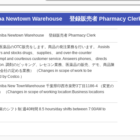
ewtown Warehouse 登録販売者 Pharmacy Cler
Newtown Warehouse 登録販売者 Pharmacy Clerk
薬品のOTC販売をします。商品の発注業務を行います。 Assists
ers and stocks drugs、 supplies、 and over-the-counter
mpt and courteous customer service. Answers phones、 directs
uct location. 調剤のピッキング、レセコン業務、医薬品の販売、デモ、商品陳
る業務） （Changes in scope of work to be
d by Costco.）
a New TownWarehouse 千葉県印西市泉野3丁目1186-4 （変更の
s in scope of working location:Business locations
シフト制 週40時間 8.5 hours/day shifts between 7:00AM to