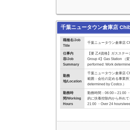
千葉ニュータウン倉庫店 Chiba
職種名/Job
千葉ニュータウン倉庫店 Chib
Title
仕事内
【要 乙4資格】ガスステーション 【Nee
容/Job
Group 4】Gas Station
Summary
performed: Work determin
千葉ニュータウン倉庫店 Chib
勤務
範囲：会社の定める事業所） （Change
地/Location
determined by Costco.）
勤務時
勤務時間：06:00～21:
間/Working
的に扶養控除内から外れてしまいま
Hours
21:00 ・Over 24 hours/week 