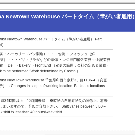
ewtown Warehouse パートタイム（障がい者雇用） Part 
a Newtown Warehouse パートタイム（障がい者雇用） Part
t)
属 ・ベーカリー（パン製造）・・・包装 ・フィッシュ（鮮
惣菜）・・・ピザ・サラダなどの準備 ・レジ部門補佐業務 ※上記業務
 ・Deli ・Bakery ・Front End （変更の範囲：会社の定める業務）
k to be performed: Work determined by Costco.）
a New Town Warehouse 千葉県印西市泉野3丁目1186-4 （変更
es in scope of working location: Business locations
00 ・週24時間以上 40時間未満 ※時給の自動昇給制の関係上、将来
すので、予めご容赦下さい。 Shift varies between 3:00～
shift to less than 40 hours/week shift