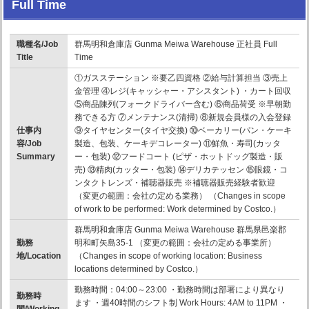
Full Time
職種名/Job
群馬明和倉庫店 Gunma Meiwa Warehouse 正社員 Full
Title
Time
①ガスステーション ※要乙四資格 ②給与計算担当 ③売上
金管理 ④レジ(キャッシャー・アシスタント) ・カート回収
⑤商品陳列(フォークドライバー含む) ⑥商品荷受 ※早朝勤
務できる方 ⑦メンテナンス(清掃) ⑧新規会員様の入会登録
仕事内
⑨タイヤセンター(タイヤ交換) ⑩ベーカリー(パン・ケーキ
容/Job
製造、包装、ケーキデコレーター) ⑪鮮魚・寿司(カッタ
Summary
ー・包装) ⑫フードコート (ピザ・ホットドッグ製造・販
売) ⑬精肉(カッター・包装) ⑭デリカテッセン ⑮眼鏡・コ
ンタクトレンズ・補聴器販売 ※補聴器販売経験者歓迎
（変更の範囲：会社の定める業務） （Changes in scope
of work to be performed: Work determined by Costco.）
群馬明和倉庫店 Gunma Meiwa Warehouse 群馬県邑楽郡
勤務
明和町矢島35-1 （変更の範囲：会社の定める事業所）
地/Location
（Changes in scope of working location: Business
locations determined by Costco.）
勤務時間：04:00～23:00 ・勤務時間は部署により異なり
勤務時
ます ・週40時間のシフト制 Work Hours: 4AM to 11PM ・