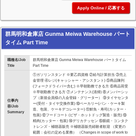
応募する
群馬明和倉庫店 Gunma Meiwa Warehouse パート
タイム Part Time
職種名/Job
群馬明和倉庫店 Gunma Meiwa Warehouse パートタイム
Title
Part Time
①ガソリンスタンド ※要乙四資格 ②給与計算担当 ③売上
金管理 ④レジ(キャッシャー・アシスタント) ⑤商品陳列
(フォークドライバー含む) ※早朝勤務できる方 ⑥商品荷受
※早朝勤務できる方 ⑦メンテナンス(清掃) ⑧メンバーシッ
プ（新規会員様の入会登録・グリーター） ⑨タイヤセンタ
仕事内
ー(受付・タイヤ交換作業) ⑩ベーカリー(パン・ケーキ製
容/Job
造、包装、ケーキデコレーター) ⑪鮮魚・寿司(カッター・
Summary
包装) ⑫フードコート (ピザ・ホットドッグ製造・販売) ⑬
精肉(カッター・包装) ⑭デリカテッセン ⑮眼鏡・コンタク
トレンズ・補聴器販売 ※補聴器販売経験者歓迎 （変更の
範囲：会社の定める業務） （Changes in scope of work to