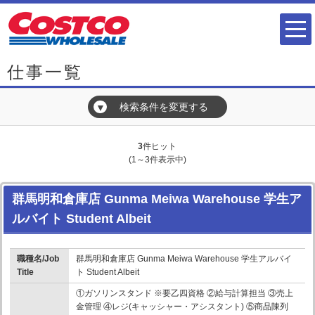
仕事一覧
検索条件を変更する
▼
3
件ヒット
(1～3件表示中)
群馬明和倉庫店 Gunma Meiwa Warehouse 学生ア
ルバイト Student Albeit
職種名/Job
群馬明和倉庫店 Gunma Meiwa Warehouse 学生アルバイ
Title
ト Student Albeit
①ガソリンスタンド ※要乙四資格 ②給与計算担当 ③売上
金管理 ④レジ(キャッシャー・アシスタント) ⑤商品陳列