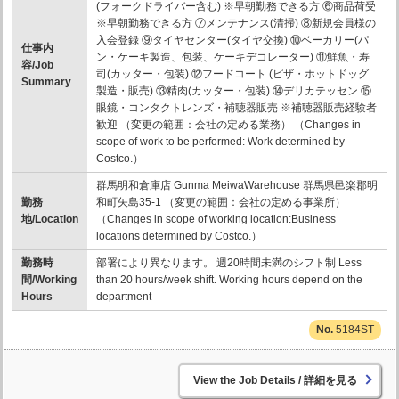
(フォークドライバー含む) ※早朝勤務できる方 ⑥商品荷受
※早朝勤務できる方 ⑦メンテナンス(清掃) ⑧新規会員様の
入会登録 ⑨タイヤセンター(タイヤ交換) ⑩ベーカリー(パ
仕事内
ン・ケーキ製造、包装、ケーキデコレーター) ⑪鮮魚・寿
容/Job
司(カッター・包装) ⑫フードコート (ピザ・ホットドッグ
Summary
製造・販売) ⑬精肉(カッター・包装) ⑭デリカテッセン ⑮
眼鏡・コンタクトレンズ・補聴器販売 ※補聴器販売経験者
歓迎 （変更の範囲：会社の定める業務） （Changes in
scope of work to be performed: Work determined by
Costco.）
群馬明和倉庫店 Gunma MeiwaWarehouse 群馬県邑楽郡明
勤務
和町矢島35-1 （変更の範囲：会社の定める事業所）
地/Location
（Changes in scope of working location:Business
locations determined by Costco.）
勤務時
部署により異なります。 週20時間未満のシフト制 Less
間/Working
than 20 hours/week shift. Working hours depend on the
Hours
department
5184ST
詳細を見る