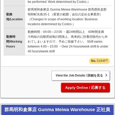
be performed: Work determined by Costco.）
群馬明和倉庫店 Gunma Meiwa Warehouse 群馬県邑楽郡
勤務
明和町矢島35-1 （変更の範囲：会社の定める事業所）
地/Location
（Changes in scope of working location: Business
locations determined by Costco.）
勤務時間：04:00～23:00 ・週24時間以上 40時間未満
勤務時
※時給の自動昇給制の関係上、将来的に扶養控除内から外
間/Working
れてしまいますので、予めご容赦下さい。 Shift varies
Hours
between 4:00～23:00 ・Over 24 hours/week shift to under
40 hours/week shift
5184PT
詳細を見る
応募する
群馬明和倉庫店 Gunma Meiwa Warehouse 正社員