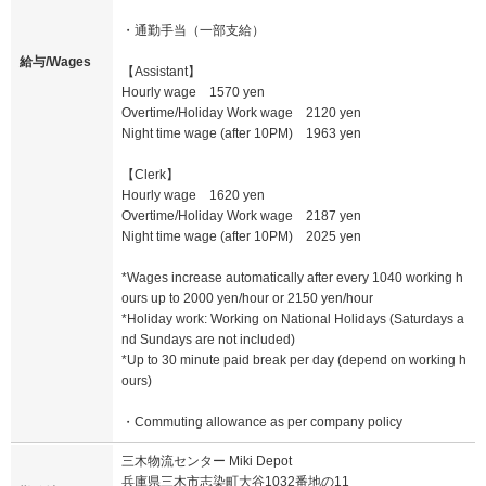
・通勤手当（一部支給）
給与/Wages
【Assistant】
Hourly wage 1570 yen
Overtime/Holiday Work wage 2120 yen
Night time wage (after 10PM) 1963 yen
【Clerk】
Hourly wage 1620 yen
Overtime/Holiday Work wage 2187 yen
Night time wage (after 10PM) 2025 yen
*Wages increase automatically after every 1040 working h
ours up to 2000 yen/hour or 2150 yen/hour
*Holiday work: Working on National Holidays (Saturdays a
nd Sundays are not included)
*Up to 30 minute paid break per day (depend on working h
ours)
・Commuting allowance as per company policy
三木物流センター Miki Depot
兵庫県三木市志染町大谷1032番地の11