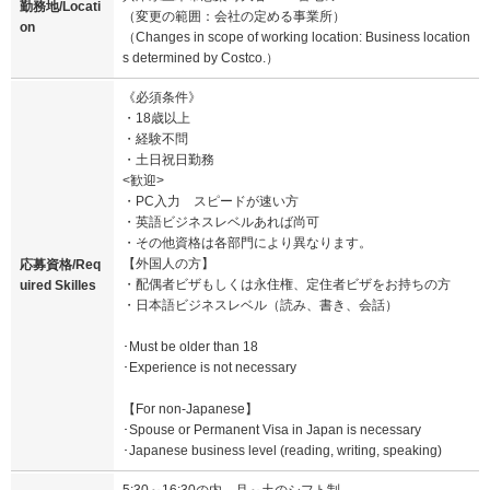
勤務地/Locati
（変更の範囲：会社の定める事業所）
on
（Changes in scope of working location: Business location
s determined by Costco.）
《必須条件》
・18歳以上
・経験不問
・土日祝日勤務
<歓迎>
・PC入力 スピードが速い方
・英語ビジネスレベルあれば尚可
・その他資格は各部門により異なります。
【外国人の方】
応募資格/Req
・配偶者ビザもしくは永住権、定住者ビザをお持ちの方
uired Skilles
・日本語ビジネスレベル（読み、書き、会話）
･Must be older than 18
･Experience is not necessary
【For non-Japanese】
･Spouse or Permanent Visa in Japan is necessary
･Japanese business level (reading, writing, speaking)