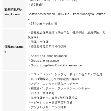
5:30～16:30の内、月～土のシフト制
・週24時間
勤務時間/Wor
Shift varies between 5:00～16:30 from Monday to Saturda
king Hours
y.
・24 hours/week shift.
・各種社会保険完備（厚生年金、健康保険、雇用保険、労
災保険）
・団体生命保険
・団体長期障害所得補償保険
保険/Insuranc
e
・Social and labor Insurance
・Group Life Insurance
・Group Long-Term Disability Insurance
・コストコメンバーシップカード（エグゼクティブ会員）
・401k (退職金としての確定拠出年金)
・メガネ・コンタクト購入バウチャー
・補聴器バウチャー、ファーマシーバウチャー
・バイク・車通勤可
・健康保険組合の直営 / 契約保養施設
・ベビーシッター派遣事業割引券
・デンタルクリーニング補助